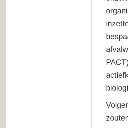
organi
inzett
bespaa
afvalw
PACT),
actief
biolog
Volgen
zouten