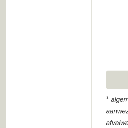
1
algem
aanwezi
afvalwa