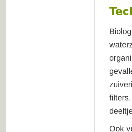
Tec
Biolog
waterz
organi
gevall
zuiver
filter
deeltj
Ook vo