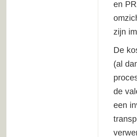
en PR
omzich
zijn i
De kos
(al da
proces
de val
een in
transp
verwer