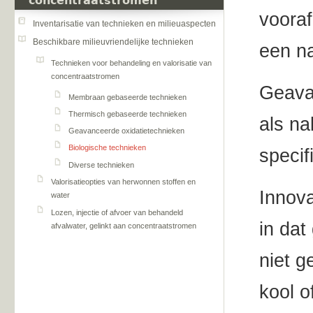
concentraatstromen
vooraf
Inventarisatie van technieken en milieuaspecten
Beschikbare milieuvriendelijke technieken
een na
Technieken voor behandeling en valorisatie van
concentraatstromen
Geava
Membraan gebaseerde technieken
Thermisch gebaseerde technieken
als na
Geavanceerde oxidatietechnieken
Biologische technieken
specif
Diverse technieken
Valorisatieopties van herwonnen stoffen en
Innova
water
Lozen, injectie of afvoer van behandeld
in dat
afvalwater, gelinkt aan concentraatstromen
niet g
kool o