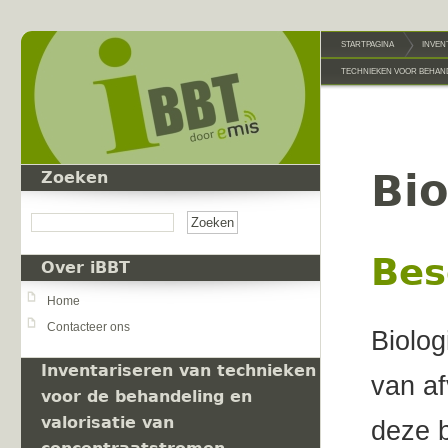
Overslaan en naar de inhoud gaan
STARTPAGINA
INVEN
TECHNIEKEN VOOR BEHAND
Bio
Zoeken
Zoeken
Bes
Over iBBT
Home
Contacteer ons
Biolog
Inventariseren van technieken
van af
voor de behandeling en
valorisatie van
deze b