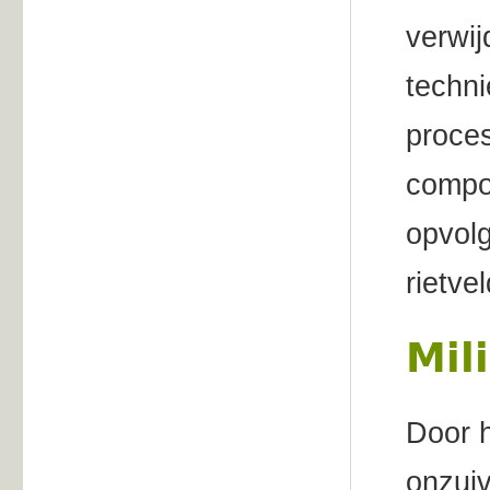
verwij
techni
proces
compo
opvolg
rietve
Mil
Door h
onzuiv