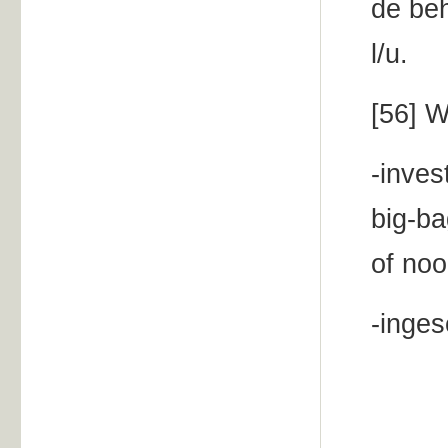
de be
l/u.
[56] 
-inve
big-ba
of noo
-inges