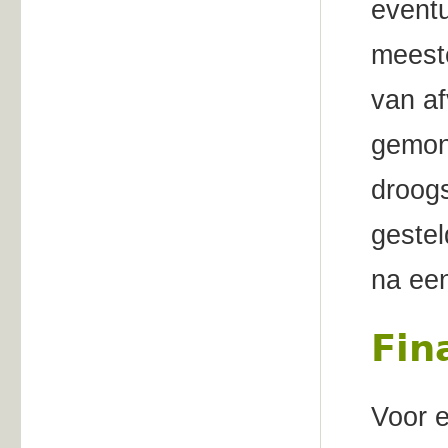
eventu
meest
van af
gemoni
droog
gestel
na een
Fin
Voor 