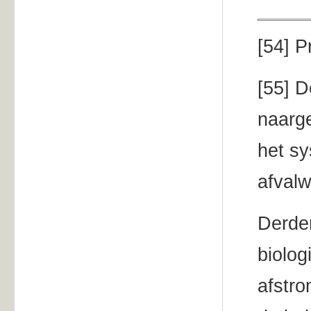
[54]
P
[55]
D
naarge
het sy
afvalw
Derden
biolog
afstro