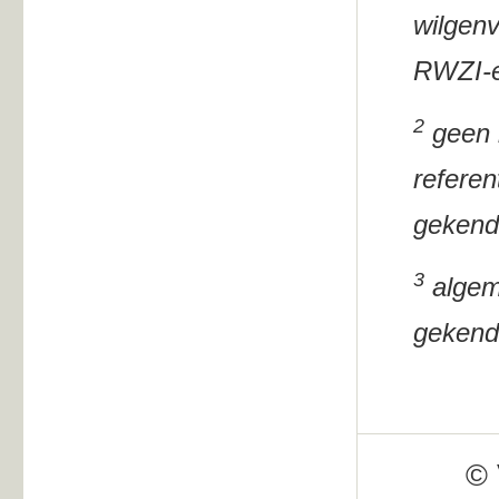
wilgenv
RWZI-ef
2
geen i
referen
gekend
3
algeme
gekend
© 