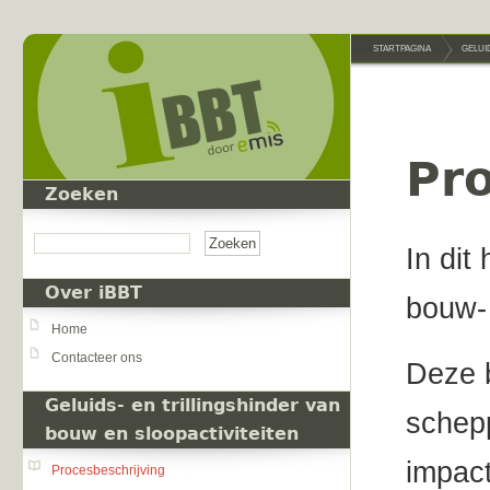
Overslaan en naar de inhoud gaan
STARTPAGINA
GELUI
Pro
Zoeken
Zoeken
In dit
Over iBBT
bouw- 
Home
Contacteer ons
Deze b
Geluids- en trillingshinder van
schep
bouw en sloopactiviteiten
impact
Procesbeschrijving