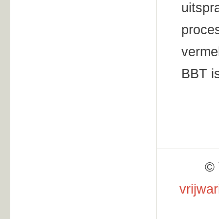
uitspr
proces
vermel
BBT is
© 
vrijwa