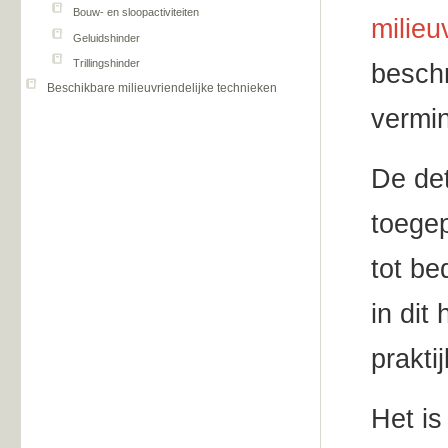
Bouw- en sloopactiviteiten
milieu
Geluidshinder
Trillingshinder
beschr
Beschikbare milieuvriendelijke technieken
vermi
De det
toegep
tot be
in dit
prakti
Het is