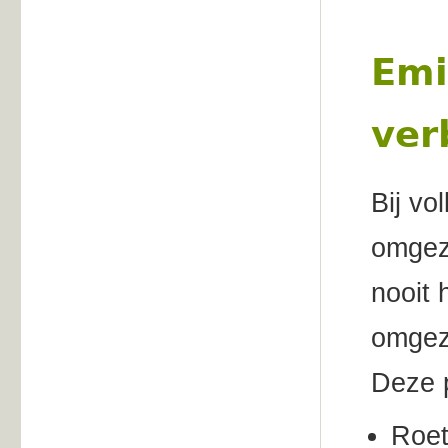
Emi
ver
Bij vo
omgez
nooit 
omgez
Deze p
Roet