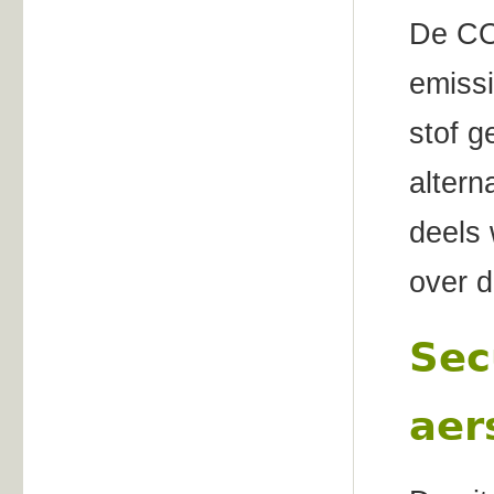
De COC
emissi
stof g
altern
deels 
over 
Sec
aer