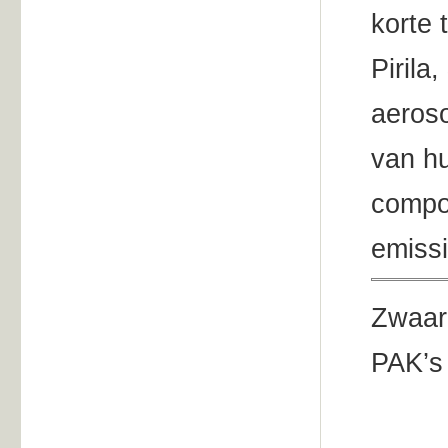
korte 
Pirila
aeroso
van hu
compon
emissi
Zwaard
PAK’s 