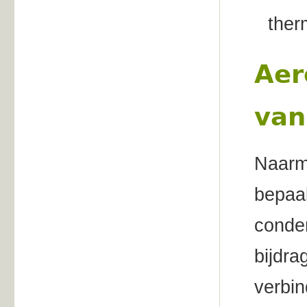
ther
Aer
van
Naarma
bepaa
conde
bijdra
verbi