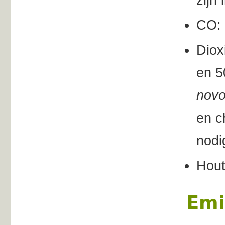
zijn
CO: 
Diox
en 5
nov
en c
nodi
Hout
Emi