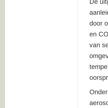
De uit
aanlei
door 
en CO
van se
omgev
tempe
oorspr
Onder
aeroso