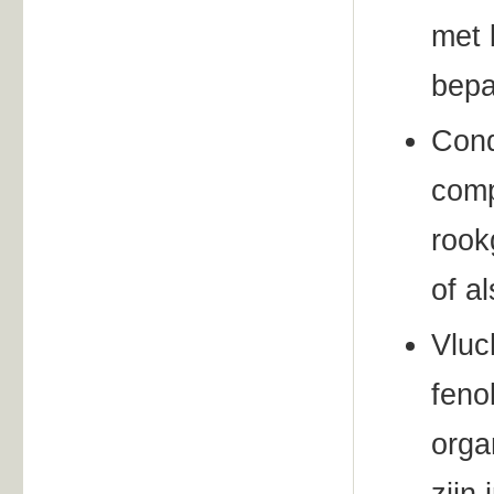
met 
bepa
Cond
comp
rook
of a
Vluc
feno
orga