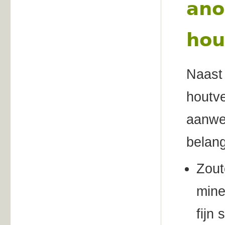
ano
hou
Naast 
houtve
aanwe
belang
Zout
mine
fijn