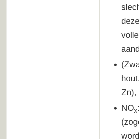
slec
deze
volle
aand
(Zwa
hout
Zn),
NO
x
(zog
word