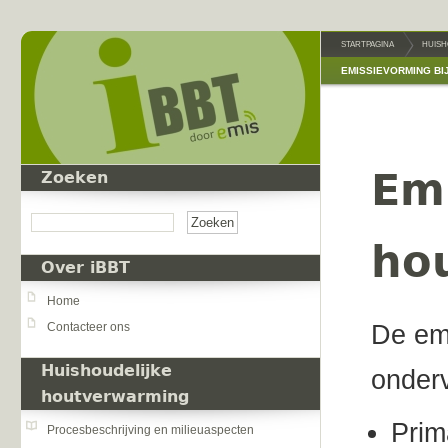
Overslaan en naar de inhoud gaan
STARTPAGINA
HUISH
EMISSIEVORMING BI
Emi
Zoeken
Zoeken
ho
Over iBBT
Home
Contacteer ons
De em
Huishoudelijke
onderv
houtverwarming
Prim
Procesbeschrijving en milieuaspecten