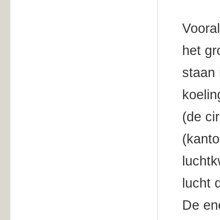
Vooral
het gr
staan 
koelin
(de ci
(kanto
luchtk
lucht 
De ene