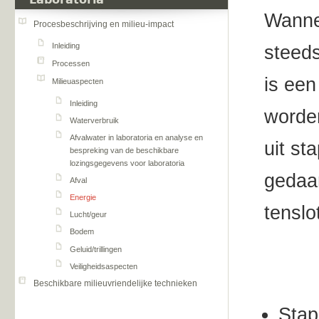
Laboratoria
Wannee
Procesbeschrijving en milieu-impact
Inleiding
steeds
Processen
is ee
Milieuaspecten
Inleiding
worde
Waterverbruik
Afvalwater in laboratoria en analyse en
uit st
bespreking van de beschikbare
lozingsgegevens voor laboratoria
gedaan
Afval
Energie
tenslo
Lucht/geur
Bodem
Geluid/trillingen
Veiligheidsaspecten
Beschikbare milieuvriendelijke technieken
Stap