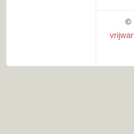
© 
vrijwa