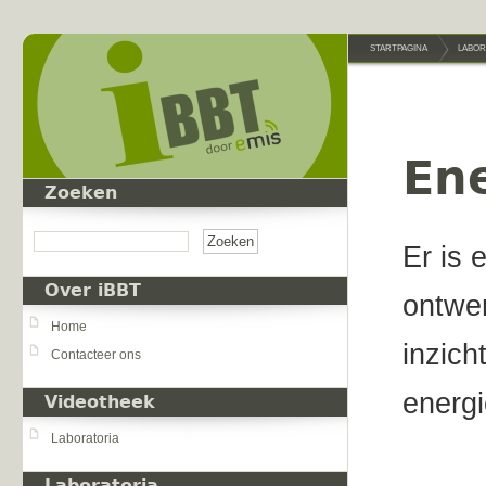
Overslaan en naar de inhoud gaan
STARTPAGINA
LABOR
En
Zoeken
Zoeken
Er is 
Over iBBT
ontwer
Home
inzich
Contacteer ons
energi
Videotheek
Laboratoria