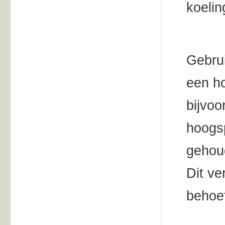
koelin
Gebrui
een ho
bijvoo
hoogs
gehou
Dit ve
behoef