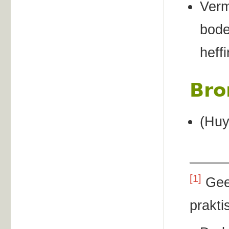
Verm
bode
heff
Bro
(Huy
[1]
Geen
prakti