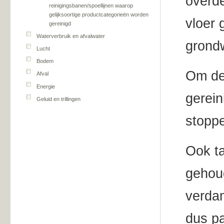
overde
reinigingsbanen/spoellijnen waarop
gelijksoortige productcategorieën worden
vloer 
gereinigd
Waterverbruik en afvalwater
grondw
Lucht
Bodem
Om dez
Afval
Energie
gerein
Geluid en trillingen
stoppe
Ook ta
gehoud
verdam
dus pa