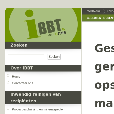
Overslaan en naar de inhoud gaan
STARTPAGINA
INWEN
GESLOTEN HOUDEN V
Ge
Zoeken
Zoeken
ge
Over iBBT
Home
op
Contacteer ons
Inwendig reinigen van
ma
recipiënten
Procesbeschrijving en milieuaspecten