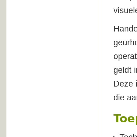
visuel
Hande
geurh
operat
geldt 
Deze 
die aa
Toe