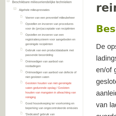
Beschikbare milieuvriendelijke technieken
rei
Algehele milieuprestaties
Voeren van een preventief milieubeheer
Opstellen en invoeren van procedures
Bes
voor de (pre)acceptatie van recipiënten
Opstellen en invoeren van een
registratiesysteem voor aangeboden en
gereinigde recipiënten
De ops
Gebruik van een productdatabank met
passende beoordeling
lading
Ontmoedigen van aanbod van
restladingen
en/of 
Ontmoedigen van aanbod van defecte of
niet-gesloten vaten
geslot
Gesloten houden van niet-gereinigde
vaten gedurende opslag / Gesloten
aanlei
houden van mangaten in afwachting van
reiniging
van la
Good housekeeping ter voorkoming en
beperking van ongecontroleerde emissies
'Dedicated' gebruik van