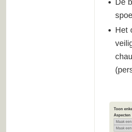
De b
spoe
Het 
veil
chau
(per
Toon enke
Aspecten