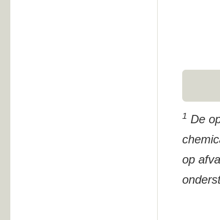
1
De opm
chemica
op afva
onderst