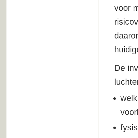
voor m
risico
daaro
huidig
De inv
luchte
welk
voor
fysi