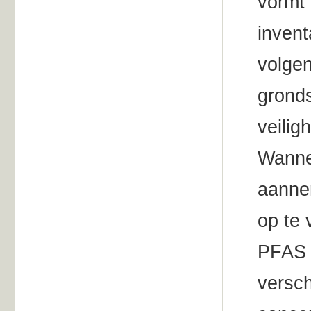
vormt 
invent
volgen
gronds
veilig
Wanne
aannem
op te 
PFAS t
versc