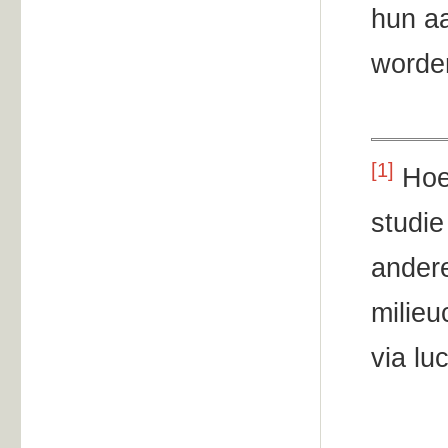
hun a
worde
[1]
Hoew
studie
andere
milieu
via lu