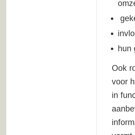
omze
geke
invl
hun 
Ook ro
voor h
in fun
aanbe
inform