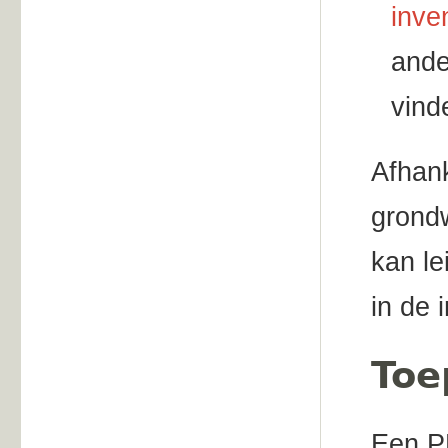
inve
ande
vind
Afhank
grondw
kan le
in de 
Toe
Een PF