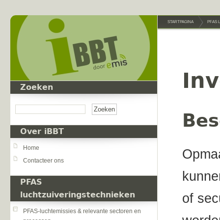
Overslaan en naar de inhoud gaan
STARTPAGINA
PFAS 
Inv
Zoeken
Zoeken
Bes
Over iBBT
Home
Opmaak
Contacteer ons
kunnen
PFAS
luchtzuiveringstechnieken
of sec
PFAS-luchtemissies & relevante sectoren en