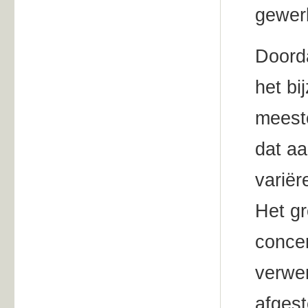
gewer
Doorda
het bi
meest
dat a
variër
Het g
concen
verwer
afgest