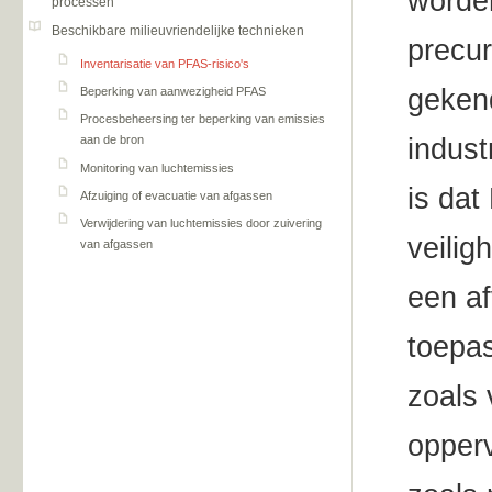
worden
processen
Beschikbare milieuvriendelijke technieken
precu
Inventarisatie van PFAS-risico's
geken
Beperking van aanwezigheid PFAS
Procesbeheersing ter beperking van emissies
indust
aan de bron
Monitoring van luchtemissies
is dat
Afzuiging of evacuatie van afgassen
Verwijdering van luchtemissies door zuivering
veilig
van afgassen
een af
toepa
zoals 
opperv