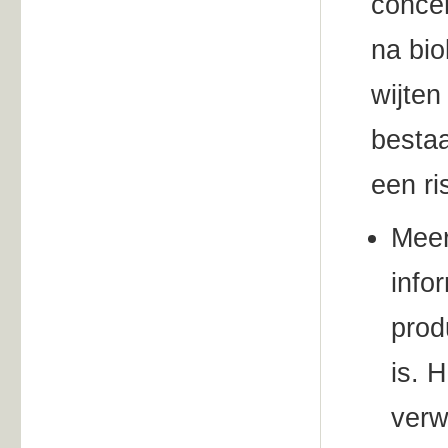
concen
na bio
wijten
bestaa
een r
Meer
info
prod
is. 
verw