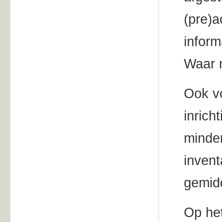
(pre)a
inform
Waar n
Ook vo
inrich
minde
inven
gemid
Op het