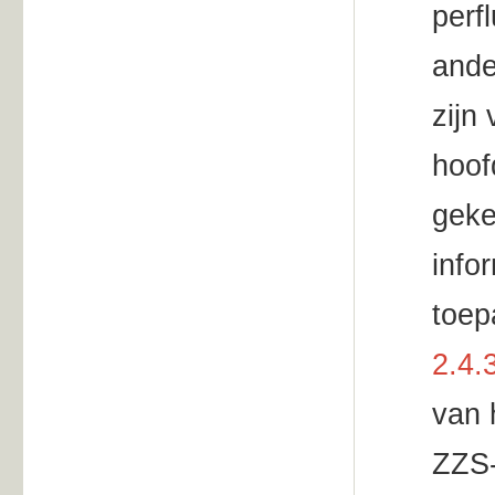
perf
ande
zijn
hoof
geke
info
toep
2.4.
van 
ZZS-