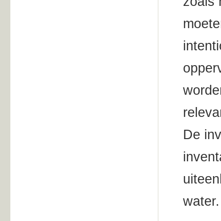
zoals 
moete
intent
opperv
worden
relev
De inv
invent
uiteen
water.