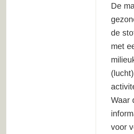
De mat
gezon
de sto
met e
milieu
(lucht
activi
Waar d
inform
voor v