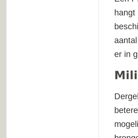
hangt 
beschi
aantal
er in 
Mil
Dergel
beter
mogeli