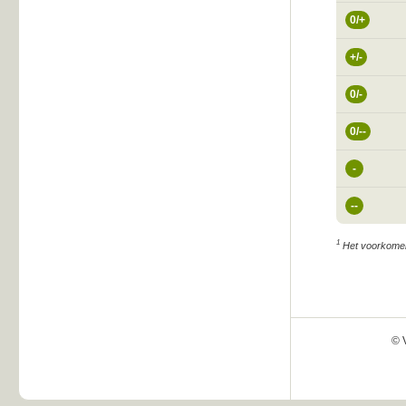
0/+
+/-
0/-
0/--
-
--
1
Het voorkomen v
© 