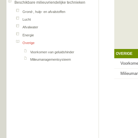
Beschikbare milieuvriendelijke technieken
Grond-, hulp- en afvalstoffen
Lucht
Afvalwater
Energie
Overige
Voorkomen van geluidshinder
OVERIGE
Milieumanagementsysteem
Voorkomen
Milieuma