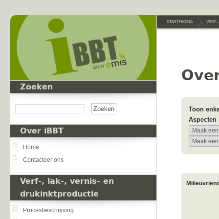
Overslaan en naar de inhoud gaan
STARTPAGINA
VERF-
Over
Zoeken
Zoeken
Toon enke
Aspecten
Over iBBT
Home
Contacteer ons
Verf-, lak-, vernis- en
Milieuvrien
drukinktproductie
Procesbeschrijving