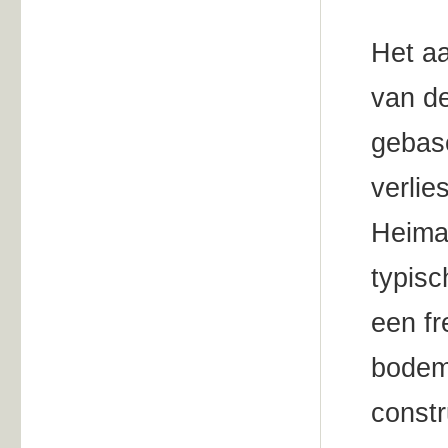
Het aa
van de
gebas
verlie
Heimac
typis
een fr
bodem
constr