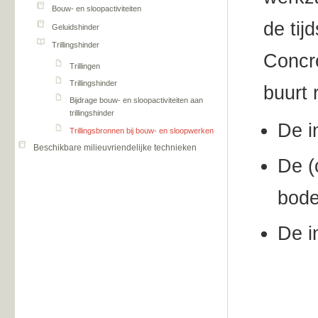
Bouw- en sloopactiviteiten
de tij
Geluidshinder
Trillingshinder
Concre
Trillingen
Trillingshinder
buurt 
Bijdrage bouw- en sloopactiviteiten aan
trillingshinder
De i
Trillingsbronnen bij bouw- en sloopwerken
Beschikbare milieuvriendelijke technieken
De (
bod
De i