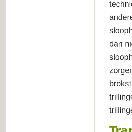
techni
ander
slooph
dan ni
slooph
zorge
brokst
trilli
trilli
Tra