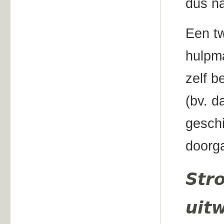
dus na
Een t
hulpma
zelf b
(bv. d
geschi
doorg
Str
uit