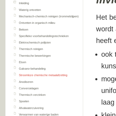
inv
Inleiding
Waterig ontvetten
Het be
Mechanisch-chemisch reinigen (trommelslijpen)
Ontvetten in organisch milieu
wordt 
Beitsen
Specifieke voorbehandelingstechnieken
heeft 
Elektrochemisch polijsten
Thermisch reinigen
ook 
Thermische bewerkingen
Etsen
kuns
Galvano-behandeling
Stroomloze chemische metaalafzetting
moge
Anodiseren
Conversielagen
unif
Thermisch verzinken
laag
Spoelen
Afvalwaterzuivering
klei
Verwarmen van waterige baden