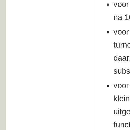
voor
na 1
voor
turn
daar
subs
voor
klei
uitg
func