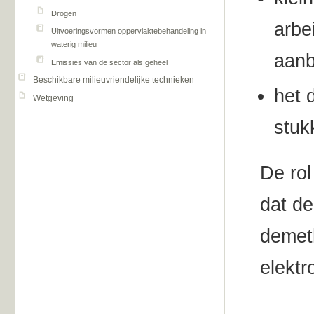
Drogen
arbe
Uitvoeringsvormen oppervlaktebehandeling in
waterig milieu
aanb
Emissies van de sector als geheel
Beschikbare milieuvriendelijke technieken
het 
Wetgeving
stuk
De rol
dat de
demet
elektr
Me-io