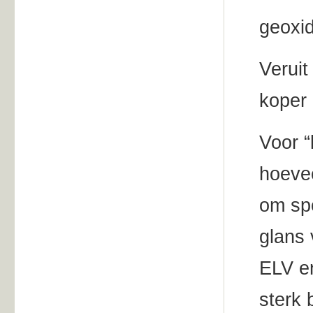
geoxi
Veruit
koper 
Voor “
hoeve
om spo
glans 
ELV en
sterk 