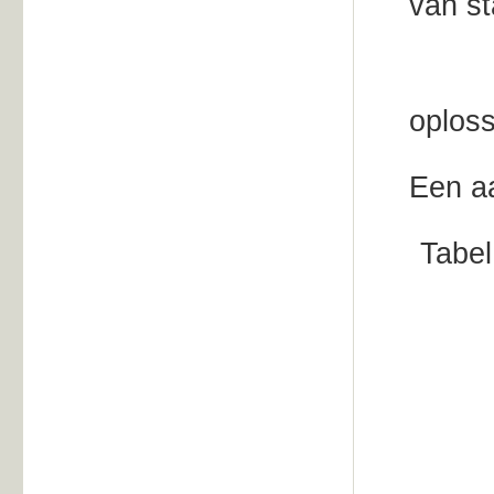
van st
Me-io
oploss
Een aa
Tabel