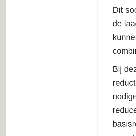
Dit so
de laa
kunnen
combin
Bij d
reduct
nodige
reduc
basisr