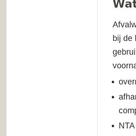
Wat
Afvalw
bij de
gebrui
voorna
over
afha
comp
NTA 