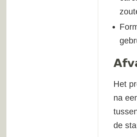
zout
Form
gebr
Afv
Het p
na een
tussen
de sta