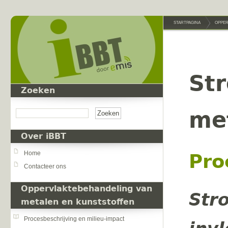
Overslaan en naar de inhoud gaan
STARTPAGINA
OPPER
St
Zoeken
Zoeken
me
Over iBBT
Home
Pro
Contacteer ons
Oppervlaktebehandeling van
Str
metalen en kunststoffen
Procesbeschrijving en milieu-impact