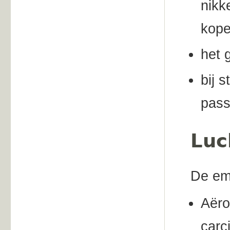
nikk
kope
het 
bij 
pass
Luc
De emi
Aëro
carc