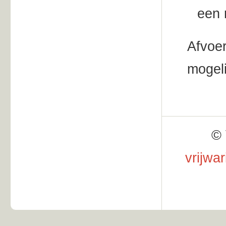
een 
Afvoer
mogeli
© 
vrijwa