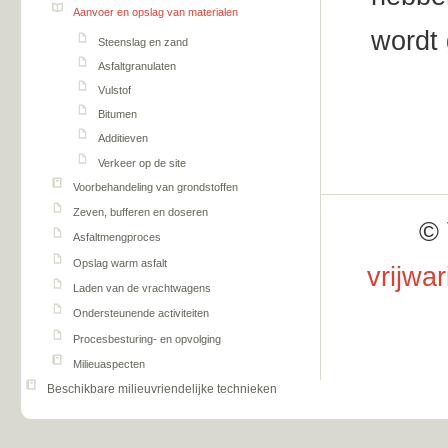
Aanvoer en opslag van materialen
wordt
Steenslag en zand
Asfaltgranulaten
Vulstof
Bitumen
Additieven
Verkeer op de site
Voorbehandeling van grondstoffen
Zeven, bufferen en doseren
© 
Asfaltmengproces
Opslag warm asfalt
vrijwa
Laden van de vrachtwagens
Ondersteunende activiteiten
Procesbesturing- en opvolging
Milieuaspecten
Beschikbare milieuvriendelijke technieken