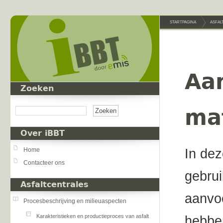
Overslaan en naar de inhoud gaan
STARTPAGINA
ASFAL
Aa
Zoeken
Zoeken
ma
Over iBBT
In dez
Home
Contacteer ons
gebrui
Asfaltcentrales
aanvoe
Procesbeschrijving en milieuaspecten
Karakteristieken en productieproces van asfalt
hebben