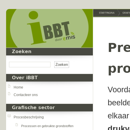
Overslaan en naar de inhoud gaan
STARTPAGINA
GRAFI
Pre
Zoeken
Zoeken
pr
Over iBBT
Voorda
Home
Contacteer ons
beelde
Grafische sector
elkaar
Procesbeschrijving
Processen en gebruikte grondstoffen
druk