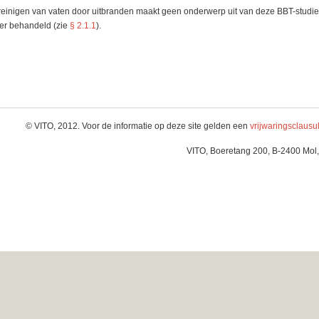
reinigen van vaten door uitbranden maakt geen onderwerp uit van deze BBT-studie 
er behandeld (zie
§ 2.1.1
).
© VITO, 2012. Voor de informatie op deze site gelden een
vrijwaringsclausu
VITO, Boeretang 200, B-2400 Mol,