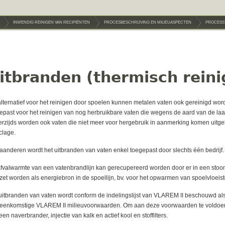
INWENDIG REINIGEN VAN RECIPIËNTEN
PROCESBESCHRIJVING EN MILIEUASPECTEN
PROCESST
itbranden (thermisch reini
alternatief voor het reinigen door spoelen kunnen metalen vaten ook gereinigd wor
epast voor het reinigen van nog herbruikbare vaten die wegens de aard van de laatst
rzijds worden ook vaten die niet meer voor hergebruik in aanmerking komen uitge
clage.
laanderen wordt het uitbranden van vaten enkel toegepast door slechts één bedrijf.
fvalwarmte van een vatenbrandlijn kan gerecupereerd worden door er in een stoo
zet worden als energiebron in de spoellijn, bv. voor het opwarmen van spoelvloeist
uitbranden van vaten wordt conform de indelingslijst van VLAREM II beschouwd al
eenkomstige VLAREM II milieuvoorwaarden. Om aan deze voorwaarden te voldoen zi
een naverbrander, injectie van kalk en actief kool en stoffilters.