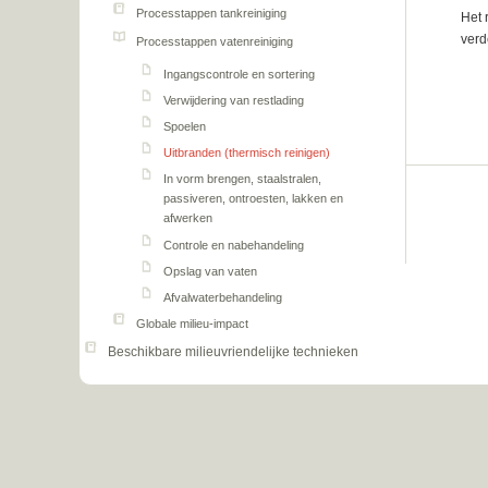
Processtappen tankreiniging
Het 
verd
Processtappen vatenreiniging
Ingangscontrole en sortering
Verwijdering van restlading
Spoelen
Uitbranden (thermisch reinigen)
In vorm brengen, staalstralen,
passiveren, ontroesten, lakken en
afwerken
Controle en nabehandeling
Opslag van vaten
Afvalwaterbehandeling
Globale milieu-impact
Beschikbare milieuvriendelijke technieken