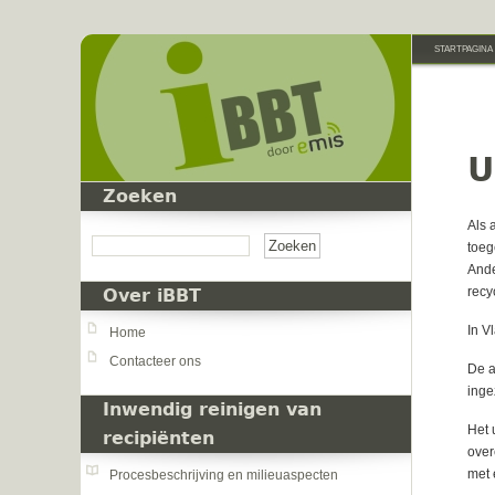
Overslaan en naar de inhoud gaan
STARTPAGINA
U
Zoeken
Zoeken
Als 
toeg
Ande
recy
Over iBBT
In V
Home
Contacteer ons
De a
inge
Inwendig reinigen van
Het 
recipiënten
over
met 
Procesbeschrijving en milieuaspecten