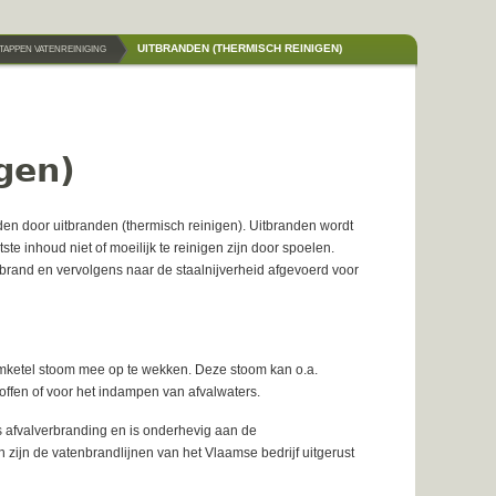
UITBRANDEN (THERMISCH REINIGEN)
APPEN VATENREINIGING
gen)
den door uitbranden (thermisch reinigen). Uitbranden wordt
e inhoud niet of moeilijk te reinigen zijn door spoelen.
brand en vervolgens naar de staalnijverheid afgevoerd voor
mketel stoom mee op te wekken. Deze stoom kan o.a.
offen of voor het indampen van afvalwaters.
s afvalverbranding en is onderhevig aan de
jn de vatenbrandlijnen van het Vlaamse bedrijf uitgerust