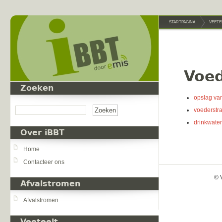
Overslaan en naar de inhoud gaan
STARTPAGINA
VEETE
Voe
Zoeken
opslag va
Zoeken
voederstra
drinkwater
Over iBBT
Home
Contacteer ons
© 
Afvalstromen
Afvalstromen