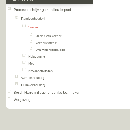
Veeteelt
Procesbeschrijving en milieu-impact
Rundveehouderij
Voeder
Opslag van voeder
Voederstrategie
Drinkwatergiftstrategie
Huisvesting
Mest
Nevenactiviteiten
Varkenshouderij
Pluimveehouderij
Beschikbare milieuvriendelijke technieken
Wetgeving