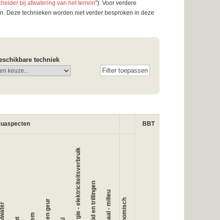
heider bij afwatering van het terrein
"). Voor verdere
n. Deze technieken worden niet verder besproken in deze
eschikbare techniek
euaspecten
BBT
Energie - elektriciteitsverbruik
Geluid en trillingen
Globaal - milieu
Economisch
Stof en geur
fvalwater