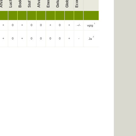
Bodem
Lucht
Afval
1
+
0
+
0
0
+
0
+
--/-
vgtg
2
+
0
+
0
0
0
0
+
-
Ja