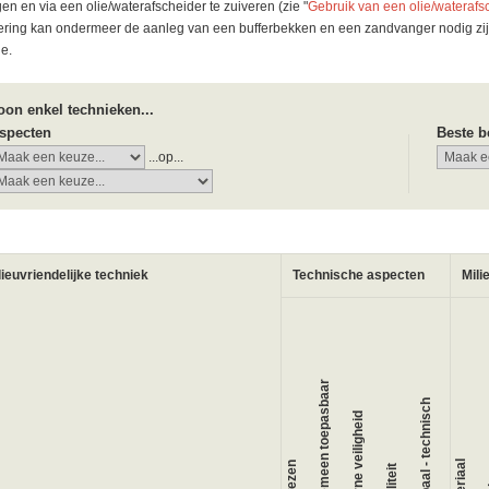
en en via een olie/waterafscheider te zuiveren (zie "
Gebruik van een olie/waterafsc
ering kan ondermeer de aanleg van een bufferbekken en een zandvanger nodig zij
ie.
oon enkel technieken...
specten
Beste b
...op...
lieuvriendelijke techniek
Technische aspecten
Mili
Algemeen toepasbaar
Globaal - technisch
Interne veiligheid
A
Materiaal
Bewezen