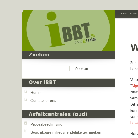
Overslaan en naar de inhoud gaan
STARTPAGINA
W
Zoeken
Zoeken
Zoal
bepa
Vero
Over iBBT
"
Alg
Naas
Home
vero
Contacteer ons
Dit 
kunn
Asfaltcentrales (oud)
vero
bew
Procesbeschrijving
Beschikbare milieuvriendelijke technieken
Het 