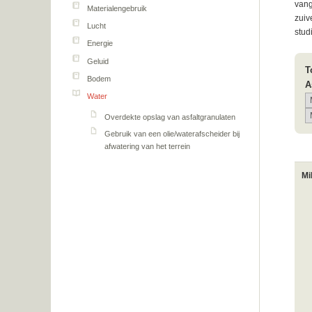
vang
Materialengebruik
zuiv
Lucht
stud
Energie
Geluid
T
Bodem
A
Water
Overdekte opslag van asfaltgranulaten
Gebruik van een olie/waterafscheider bij
afwatering van het terrein
Mi