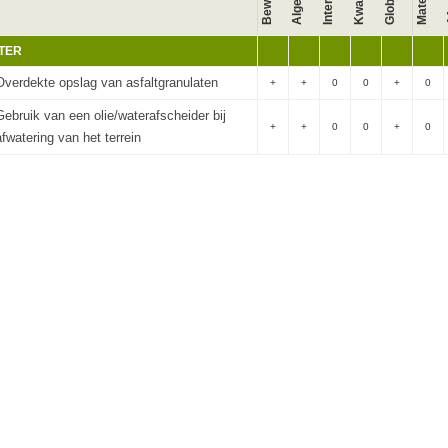
Kwaliteit
TER
Overdekte opslag van asfaltgranulaten
+
+
0
0
+
0
Gebruik van een olie/waterafscheider bij
+
+
0
0
+
0
afwatering van het terrein