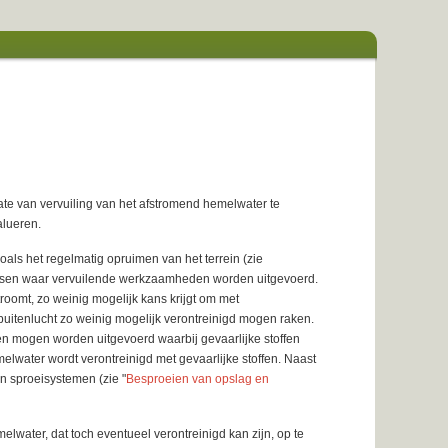
ate van vervuiling van het afstromend hemelwater te
alueren.
ls het regelmatig opruimen van het terrein (zie
atsen waar vervuilende werkzaamheden worden uitgevoerd.
oomt, zo weinig mogelijk kans krijgt om met
 buitenlucht zo weinig mogelijk verontreinigd mogen raken.
en mogen worden uitgevoerd waarbij gevaarlijke stoffen
lwater wordt verontreinigd met gevaarlijke stoffen. Naast
n sproeisystemen (zie "
Besproeien van opslag en
ater, dat toch eventueel verontreinigd kan zijn, op te