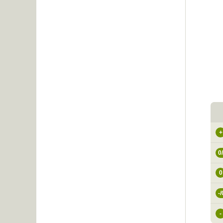
+
0
0
-/
-