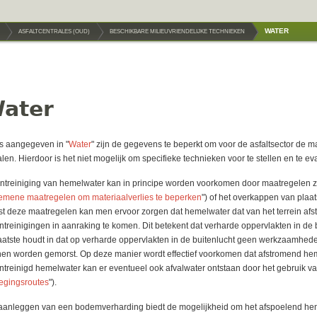
WATER
ASFALTCENTRALES (OUD)
BESCHIKBARE MILIEUVRIENDELIJKE TECHNIEKEN
ater
s aangegeven in "
Water
" zijn de gegevens te beperkt om voor de asfaltsector de m
len. Hierdoor is het niet mogelijk om specifieke technieken voor te stellen en te ev
ntreiniging van hemelwater kan in principe worden voorkomen door maatregelen zoa
emene maatregelen om materiaalverlies te beperken
") of het overkappen van pla
t deze maatregelen kan men ervoor zorgen dat hemelwater dat van het terrein afstr
ntreinigingen in aanraking te komen. Dit betekent dat verharde oppervlakten in de
laatste houdt in dat op verharde oppervlakten in de buitenlucht geen werkzaamhed
en worden gemorst. Op deze manier wordt effectief voorkomen dat afstromend heme
ntreinigd hemelwater kan er eventueel ook afvalwater ontstaan door het gebruik va
egingsroutes
").
aanleggen van een bodemverharding biedt de mogelijkheid om het afspoelend hemelw