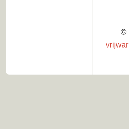
© 
vrijwa