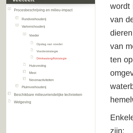
Veeteelt
wordt 
Procesbeschrijving en milieu-impact
van de
Rundveehouderij
Varkenshouderij
dieren
Voeder
van m
Opslag van voeder
Voederstrategie
ten op
Drinkwatergiftstrategie
Huisvesting
omgev
Mest
Nevenactiviteiten
waterb
Pluimveehouderij
Beschikbare milieuvriendelijke technieken
hemel
Wetgeving
Enkel
zijn: