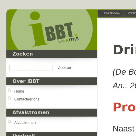
Overslaan en naar de inhoud gaan
STARTPAGINA
VEETE
Dri
Zoeken
Zoeken
(De Bo
Over iBBT
An., 2
Home
Contacteer ons
Pro
Afvalstromen
Afvalstromen
Naast 