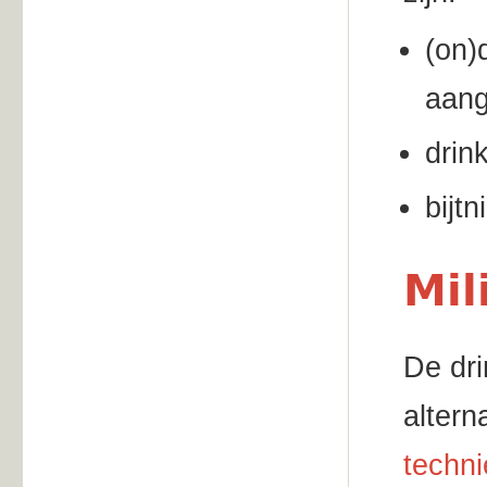
(on)
aang
drin
bijtn
Mil
De dri
altern
techni