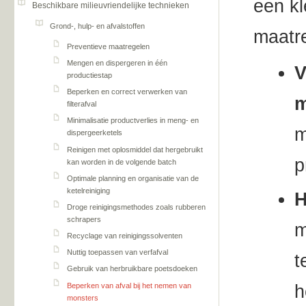
een kl
Beschikbare milieuvriendelijke technieken
Grond-, hulp- en afvalstoffen
maatre
Preventieve maatregelen
Mengen en dispergeren in één
V
productiestap
Beperken en correct verwerken van
m
filterafval
Minimalisatie productverlies in meng- en
m
dispergeerketels
Reinigen met oplosmiddel dat hergebruikt
p
kan worden in de volgende batch
Optimale planning en organisatie van de
ketelreiniging
H
Droge reinigingsmethodes zoals rubberen
schrapers
m
Recyclage van reinigingssolventen
Nuttig toepassen van verfafval
t
Gebruik van herbruikbare poetsdoeken
Beperken van afval bij het nemen van
h
monsters