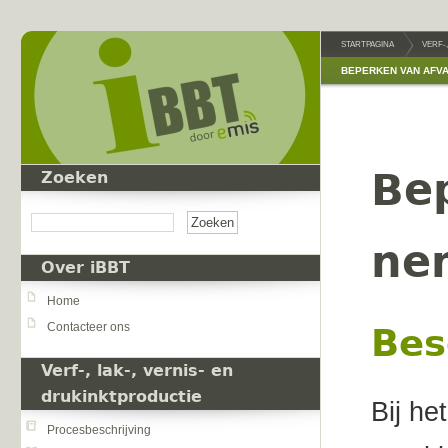
Overslaan en naar de inhoud gaan
STARTPAGINA
VERF-
BEPERKEN VAN AFVA
Bep
Zoeken
Zoeken
ne
Over iBBT
Home
Contacteer ons
Bes
Verf-, lak-, vernis- en
drukinktproductie
Bij he
Procesbeschrijving