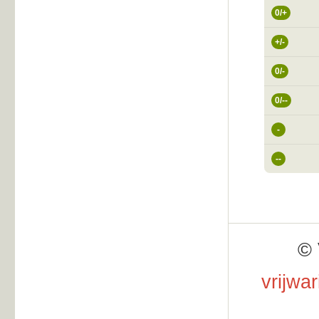
0/+
+/-
0/-
0/--
-
--
© 
vrijwa