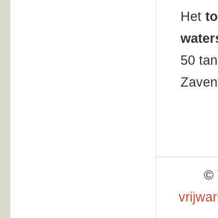
Het
t
water
50 tan
Zavent
© 
vrijwa