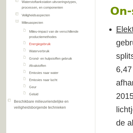
Waterstoftankstation uitvoeringstypes,
On-
processen, en componenten
Veiligheidsaspecten
Milieuaspecten
Elek
Milieu-impact van de verschillende
productiemethodes
gebr
Energiegebruik
Waterverbruik
spli
Grond- en hulpstoffen gebruik
Afvalstoffen
6,4
Emissies naar water
Emissies naar lucht
afhan
Geur
2015
Geluid
Beschikbare milieuvriendelijke en
lich
veiligheidsborgende technieken
de a