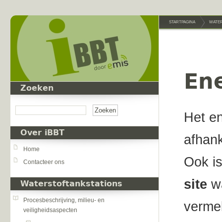
Overslaan en naar de inhoud gaan
STARTPAGINA
WATER
En
Zoeken
Zoeken
Het en
Over iBBT
afhank
Home
Ook is
Contacteer ons
site
wa
Waterstoftankstations
Procesbeschrijving, milieu- en
verme
veiligheidsaspecten