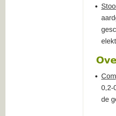
Stoo
aard
gesc
elek
Ove
Comp
0,2-
de g