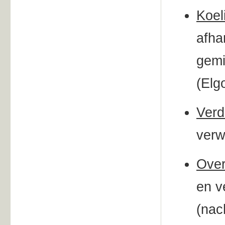
Koel
afha
gemi
(Elg
Verd
verw
Over
en v
(nac