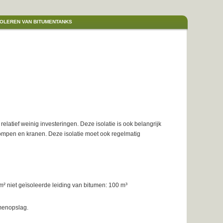
SOLEREN VAN BITUMENTANKS
latief weinig investeringen. Deze isolatie is ook belangrijk
ompen en kranen. Deze isolatie moet ook regelmatig
 m² niet geïsoleerde leiding van bitumen: 100 m³
menopslag.