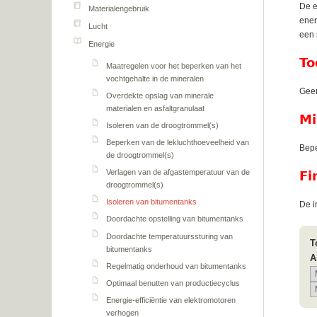
De e
Materialengebruik
ener
Lucht
een 
Energie
To
Maatregelen voor het beperken van het
vochtgehalte in de mineralen
Geen
Overdekte opslag van minerale
materialen en asfaltgranulaat
Mi
Isoleren van de droogtrommel(s)
Beperken van de lekluchthoeveelheid van
Bepe
de droogtrommel(s)
Verlagen van de afgastemperatuur van de
Fi
droogtrommel(s)
Isoleren van bitumentanks
De i
Doordachte opstelling van bitumentanks
Doordachte temperatuurssturing van
T
bitumentanks
A
Regelmatig onderhoud van bitumentanks
Optimaal benutten van productiecyclus
Energie-efficiëntie van elektromotoren
verhogen