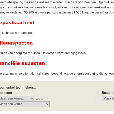
nergiebesparing die kan gerealiseerd worden is in deze voorbeelden uitgedrukt in
gie, de stookwaarde, van deze brandstof, en kan dus evengoed omgerekend worden in
stookwaarde van 35 900 kilojoule per kg gasolie en 31 500 kilojoule per m³ aardga
epasbaarheid
 technische beperkingen.
lieuaspecten
rken van energieverbruik en uitstoot van verbrandingsgassen.
nanciële aspecten
nvestering in isolatiemateriaal is zeer beperkt t.o.v. de energiebesparing die verwe
oon enkel technieken...
specten
Beste b
...op...