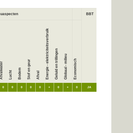
euaspecten
BBT
Energie - elektriciteitsverbruik
Geluid en trillingen
Globaal - milieu
Economisch
Stof en geur
fvalwater
Bodem
Lucht
Afval
0
0
0
0
0
+
0
+
0
JA