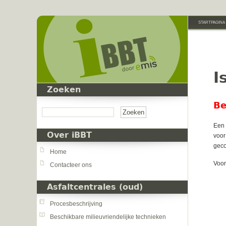
Overslaan en naar de inhoud gaan
STARTPAGINA
I
Zoeken
Zoeken
Be
Een 
Over iBBT
voor
geco
Home
Voor
Contacteer ons
Asfaltcentrales (oud)
Procesbeschrijving
Beschikbare milieuvriendelijke technieken