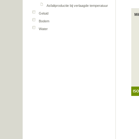
Asfaltproductie bij verlaagde temperatuur
Geluid
Mi
Bodem
Water
IS