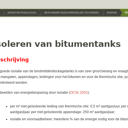
I
ASFALTCENTRALES (OUD)
BESCHIKBARE MILIEUVRIENDELIJKE TECHNIEKEN
ENERGIE
soleren van bitumentanks
schrijving
goede isolatie van de bindmiddelstockagetanks is van zeer groot belang en vraagt re
 mangaten, appendages, leidingen voor het bitumen en voor de thermische olie, p
ntroleerd worden.
beelden van energiebesparing door isolatie (
OCW, 2002
):
per m² niet geïsoleerde leiding van thermische olie: 0,5 m³ aardgas/uur, per
aardgas/jaar, per niet geïsoleerde appendage: 250 m³ aardgas/jaar;
isolatie en voorraadbeheer: meerdere % van de energie nodig voor de bitu