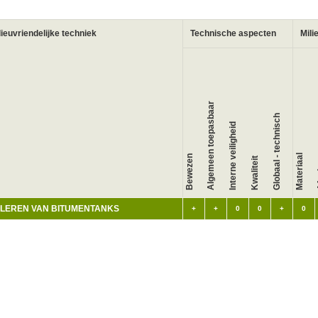
lieuvriendelijke techniek
Technische aspecten
Mili
Algemeen toepasbaar
Globaal - technisch
Interne veiligheid
A
Materiaal
Bewezen
Kwaliteit
OLEREN VAN BITUMENTANKS
+
+
0
0
+
0