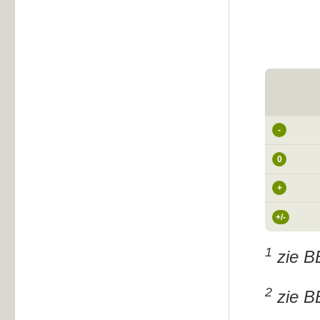
-
0
+
+/-
1
zie BB
2
zie BB