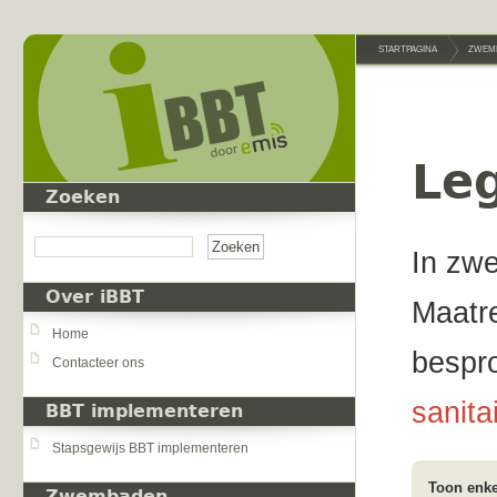
Overslaan en naar de inhoud gaan
STARTPAGINA
ZWEM
Leg
Zoeken
Zoeken
In zw
Over iBBT
Maatr
Home
bespr
Contacteer ons
sanita
BBT implementeren
Stapsgewijs BBT implementeren
Toon enke