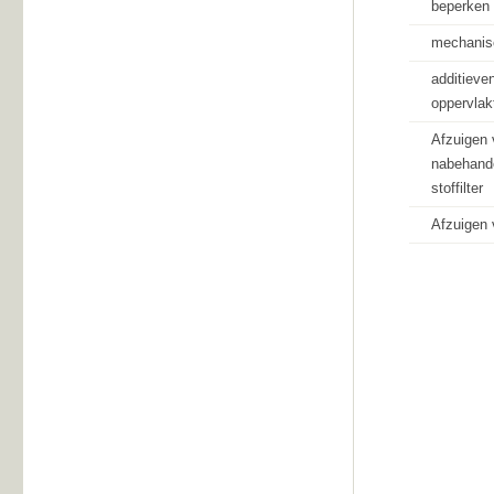
beperken 
mechanisc
additieve
oppervlak
Afzuigen 
nabehande
stoffilter
Afzuigen 