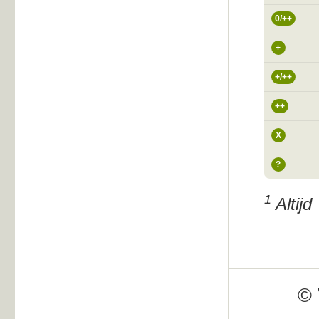
0/++
+
+/++
++
X
?
1
Altijd
© 