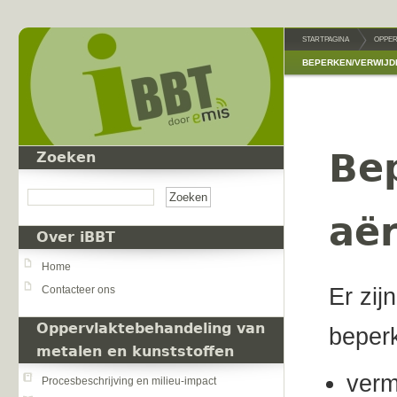
Overslaan en naar de inhoud gaan
STARTPAGINA
OPPER
BEPERKEN/VERWIJD
Be
Zoeken
Zoeken
aë
Over iBBT
Home
Contacteer ons
Er zij
Oppervlaktebehandeling van
beperk
metalen en kunststoffen
­ver
Procesbeschrijving en milieu-impact