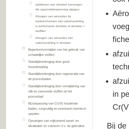
additieven aan vloeistof toevoegen
die oppervlaktespanning wijzigen
Aëro
Afzuigen van aërosolen bij
hardverchromen met nabehandeling
voeg
in performante demister of demister +
stoffilter
fiche
Afzuigen van aërosolen met
nabehandeling in demister
Beperken/vermijden van het gebruik van
afzu
schadelijke stoffen:
Standtijdverlenging door good
tech
housekeeping
Standtijdverlenging door regeneratie van
afzu
de procesbaden
Standtijdverlenging door verwijdering van
slib en zwevende stoffen uit het
in p
procesbad
Bij toepassing van Cr(VI) houdende
Cr(V
baden, zorgvuldig en eventueel chemisch
spoelen
Opvangen van vrijkomend spoel- en
Bij de
afvalwater en zuiveren i.f.v. de gebruikte