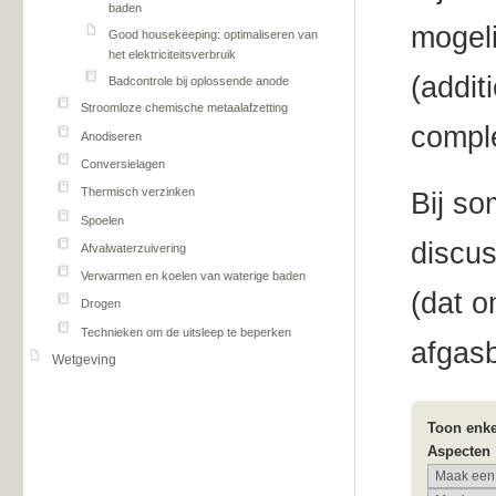
baden
mogeli
Good housekeeping: optimaliseren van
het elektriciteitsverbruik
(addit
Badcontrole bij oplossende anode
Stroomloze chemische metaalafzetting
comple
Anodiseren
Conversielagen
Thermisch verzinken
Bij s
Spoelen
discus
Afvalwaterzuivering
Verwarmen en koelen van waterige baden
(dat o
Drogen
Technieken om de uitsleep te beperken
afgas
Wetgeving
Toon enke
Aspecten