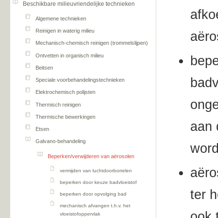
Beschikbare milieuvriendelijke technieken
afko
Algemene technieken
Reinigen in waterig milieu
aëro
Mechanisch-chemisch reinigen (trommelslijpen)
Ontvetten in organisch milieu
bepe
Beitsen
badv
Speciale voorbehandelingstechnieken
Elektrochemisch polijsten
onge
Thermisch reinigen
Thermische bewerkingen
aan 
Etsen
Galvano-behandeling
word
Beperken/verwijderen van aërosolen
aëro
vermijden van luchtdoorborrelen
beperken door keuze badvloeistof
ter 
beperken door opvolging bad
mechanisch afvangen t.h.v. het
ook 
vloeistofoppervlak