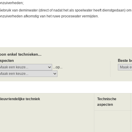
onzuiverheden;
Gebruik van deminwater (direct of nadat het als spoelwater heeft dienstgedaan) om 
onzuiverheden afkomstig van het ruwe proceswater vermijden.
oon enkel technieken...
specten
Beste b
...op...
lieuvriendelijke techniek
Technische
aspecten