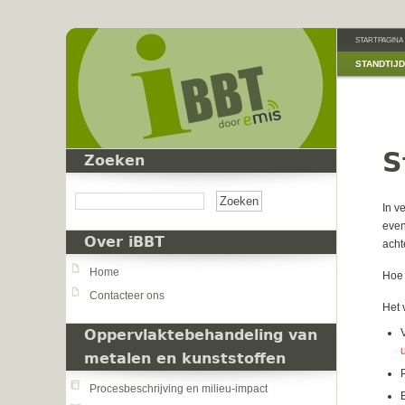
Overslaan en naar de inhoud gaan
STARTPAGINA
STANDTIJ
S
Zoeken
Zoeken
In v
even
Over iBBT
acht
Home
Hoe 
Contacteer ons
Het 
Oppervlaktebehandeling van
metalen en kunststoffen
Procesbeschrijving en milieu-impact