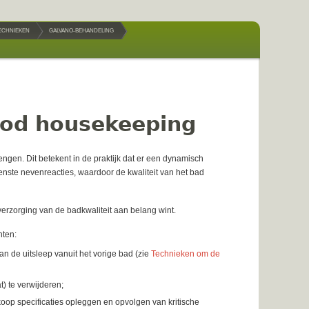
TECHNIEKEN
GALVANO-BEHANDELING
ood housekeeping
ngen. Dit betekent in de praktijk dat er een dynamisch
enste nevenreacties, waardoor de kwaliteit van het bad
rzorging van de badkwaliteit aan belang wint.
nten:
n de uitsleep vanuit het vorige bad (zie
Technieken om de
t) te verwijderen;
koop specificaties opleggen en opvolgen van kritische