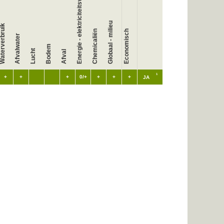
Energie - elektriciteitsverbruik
Globaal - milieu
aterverbruik
Chemicaliën
Economisch
Afvalwater
Bodem
Lucht
Afval
1
+
+
+
0/+
+
+
+
JA