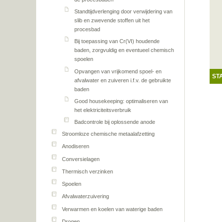
Standtijdverlenging door verwijdering van
slib en zwevende stoffen uit het
procesbad
Bij toepassing van Cr(VI) houdende
baden, zorgvuldig en eventueel chemisch
spoelen
Opvangen van vrijkomend spoel- en
ST
afvalwater en zuiveren i.f.v. de gebruikte
baden
Good housekeeping: optimaliseren van
het elektriciteitsverbruik
Badcontrole bij oplossende anode
Stroomloze chemische metaalafzetting
Anodiseren
Conversielagen
Thermisch verzinken
Spoelen
Afvalwaterzuivering
Verwarmen en koelen van waterige baden
Drogen