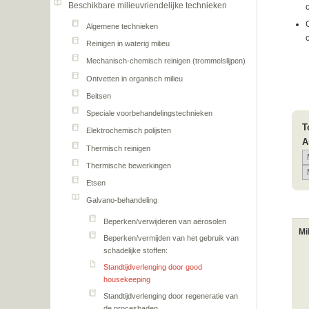
Beschikbare milieuvriendelijke technieken
Algemene technieken
Reinigen in waterig milieu
Mechanisch-chemisch reinigen (trommelslijpen)
Ontvetten in organisch milieu
Beitsen
Speciale voorbehandelingstechnieken
T
Elektrochemisch polijsten
A
Thermisch reinigen
Thermische bewerkingen
Etsen
Galvano-behandeling
Beperken/verwijderen van aërosolen
Mi
Beperken/vermijden van het gebruik van
schadelijke stoffen:
Standtijdverlenging door good
housekeeping
Standtijdverlenging door regeneratie van
de procesbaden