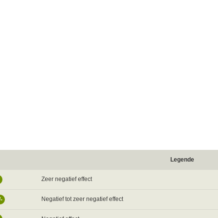
Legende
Zeer negatief effect
Negatief tot zeer negatief effect
/-