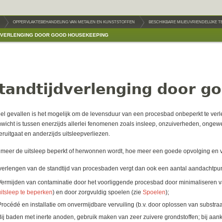
OPPERVLAKTEBEHANDELING VAN METALEN EN KUNSTSTOFFEN
BESCHIKBARE MILIEUVRIENDELIJKE 
DVERLENGING DOOR GOOD HOUSEKEEPING
tandtijdverlenging door g
eel gevallen is het mogelijk om de levensduur van een procesbad onbeperkt te verle
wicht is tussen enerzijds allerlei fenomenen zoals insleep, onzuiverheden, ongew
eruitgaat en anderzijds uitsleepverliezen.
meer de uitsleep beperkt of herwonnen wordt, hoe meer een goede opvolging en ve
verlengen van de standtijd van procesbaden vergt dan ook een aantal aandachtpu
­Vermijden van contaminatie door het voorliggende procesbad door minimaliseren va
uitsleep te beperken
) en door zorgvuldig spoelen (zie
Spoelen
);
Procédé en installatie om onvermijdbare vervuiling (b.v. door oplossen van substraa
Bij baden met inerte anoden, gebruik maken van zeer zuivere grondstoffen; bij aan