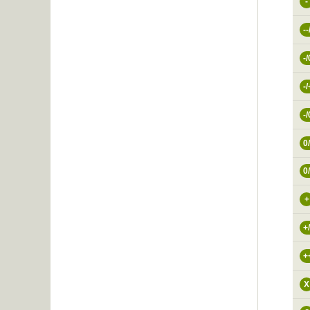
-
--
-/
-/
-/
0
0
+
+
+
X