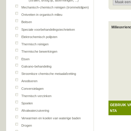
(stralen, droog ijs, laserreinigen, ...)
Mechanisch-chemisch reinigen (trommelslijpen)
Ontvetten in organisch milieu
Beitsen
Milieuvrien
Speciale voorbehandelingstechnieken
Elektrochemisch polijsten
Thermisch reinigen
Thermische bewerkingen
Etsen
Galvano-behandeling
Stroomloze chemische metaalafzetting
Anodiseren
Conversielagen
Thermisch verzinken
Spoelen
GEBRUIK V
NTA
Afvalwaterzuivering
Verwarmen en koelen van waterige baden
Drogen