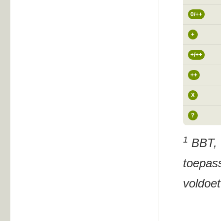
0/++
+
+/++
++
X
?
1
BBT, t
toepass
voldoet