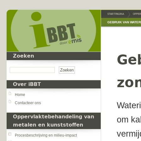
Overslaan en naar de inhoud gaan
STARTPAGINA
OPPER
GEBRUIK VAN WATER
Geb
Zoeken
Zoeken
zo
Over iBBT
Home
Contacteer ons
Wateri
Oppervlaktebehandeling van
om kal
metalen en kunststoffen
vermij
Procesbeschrijving en milieu-impact