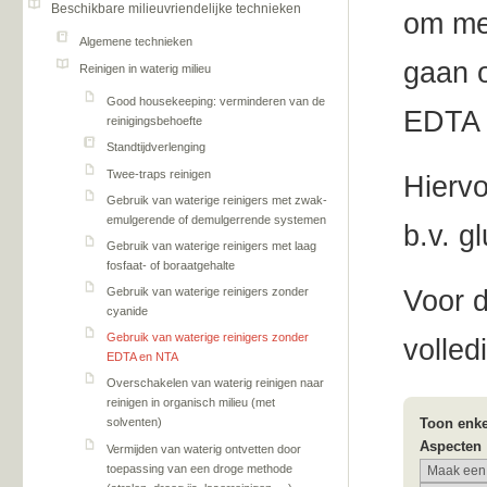
Beschikbare milieuvriendelijke technieken
om met
Algemene technieken
gaan o
Reinigen in waterig milieu
Good housekeeping: verminderen van de
EDTA 
reinigingsbehoefte
Standtijdverlenging
Twee-traps reinigen
Hiervo
Gebruik van waterige reinigers met zwak-
emulgerende of demulgerrende systemen
b.v. g
Gebruik van waterige reinigers met laag
fosfaat- of boraatgehalte
Voor d
Gebruik van waterige reinigers zonder
cyanide
Gebruik van waterige reinigers zonder
volled
EDTA en NTA
Overschakelen van waterig reinigen naar
reinigen in organisch milieu (met
solventen)
Toon enke
Aspecten
Vermijden van waterig ontvetten door
toepassing van een droge methode