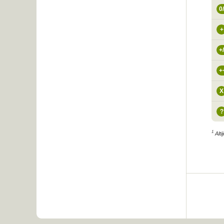
0
+
+
+
X
?
1
Altij