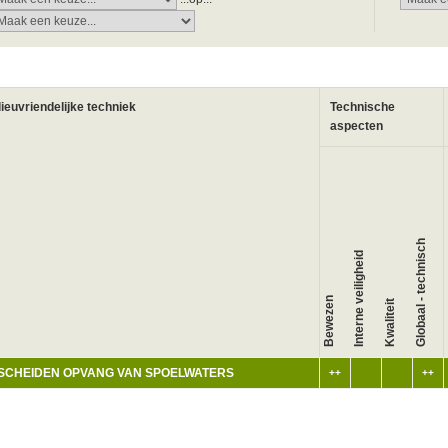
lieuvriendelijke techniek
Technische
aspecten
Globaal - technisch
Interne veiligheid
W
Bewezen
Kwaliteit
SCHEIDEN OPVANG VAN SPOELWATERS
++
++