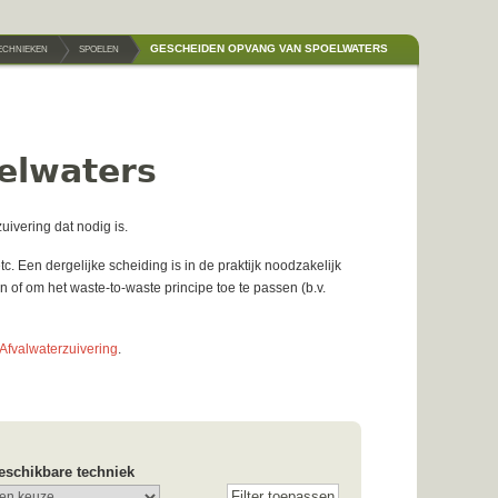
GESCHEIDEN OPVANG VAN SPOELWATERS
TECHNIEKEN
SPOELEN
elwaters
ivering dat nodig is.
tc. Een dergelijke scheiding is in de praktijk noodzakelijk
f om het waste-to-waste principe toe te passen (b.v.
Afvalwaterzuivering
.
eschikbare techniek