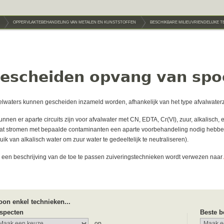
OPPERVLAKTEBEHANDELING VAN METALEN EN KUNSTSTOFFEN
BESCHIKBARE MILIEUVRIENDELIJKE 
escheiden opvang van spo
lwaters kunnen gescheiden inzameld worden, afhankelijk van het type afvalwaterzu
unnen er aparte circuits zijn voor afvalwater met CN, EDTA, Cr(VI), zuur, alkalisch, e
t stromen met bepaalde contaminanten een aparte voorbehandeling nodig hebben o
uik van alkalisch water om zuur water te gedeeltelijk te neutraliseren).
 een beschrijving van de toe te passen zuiveringstechnieken wordt verwezen naar
oon enkel technieken...
specten
Beste b
...op...