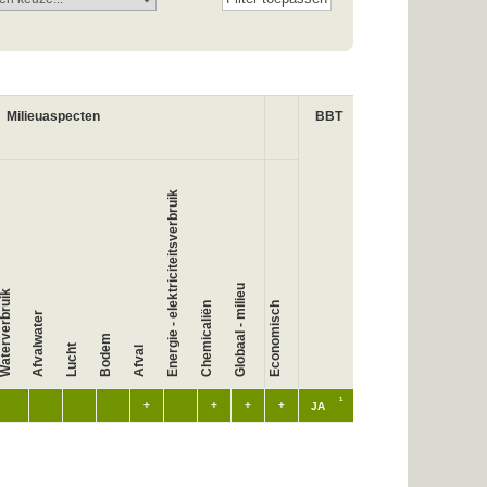
Milieuaspecten
BBT
Energie - elektriciteitsverbruik
Globaal - milieu
aterverbruik
Chemicaliën
Economisch
Afvalwater
Bodem
Lucht
Afval
1
+
+
+
+
JA