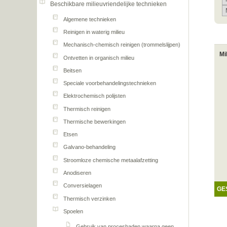
Beschikbare milieuvriendelijke technieken
Algemene technieken
Reinigen in waterig milieu
Mechanisch-chemisch reinigen (trommelslijpen)
Mi
Ontvetten in organisch milieu
Beitsen
Speciale voorbehandelingstechnieken
Elektrochemisch polijsten
Thermisch reinigen
Thermische bewerkingen
Etsen
Galvano-behandeling
Stroomloze chemische metaalafzetting
Anodiseren
Conversielagen
GE
Thermisch verzinken
Spoelen
Gebruik van procesbaden waarna geen