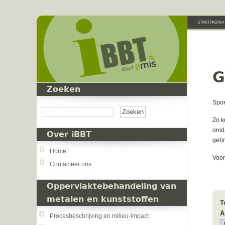
Overslaan en naar de inhoud gaan
STARTPAGINA
G
Zoeken
Zoeken
Spoe
Zo k
omda
Over iBBT
gebr
Home
Voor
Contacteer ons
Oppervlaktebehandeling van
metalen en kunststoffen
T
A
Procesbeschrijving en milieu-impact