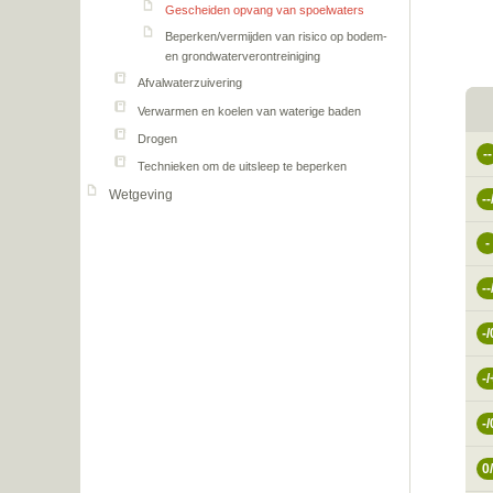
Gescheiden opvang van spoelwaters
Beperken/vermijden van risico op bodem-
en grondwaterverontreiniging
Afvalwaterzuivering
Verwarmen en koelen van waterige baden
Drogen
--
Technieken om de uitsleep te beperken
Wetgeving
--
-
--
-/
-/
-/
0