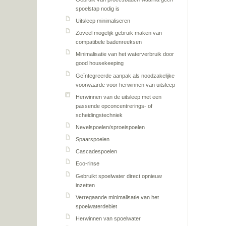
spoelstap nodig is
Uitsleep minimaliseren
Zoveel mogelijk gebruik maken van
compatibele badenreeksen
Minimalisatie van het waterverbruik door
good housekeeping
Geïntegreerde aanpak als noodzakelijke
voorwaarde voor herwinnen van uitsleep
Herwinnen van de uitsleep met een
passende opconcentrerings- of
scheidingstechniek
Nevelspoelen/sproeispoelen
Spaarspoelen
Cascadespoelen
Eco-rinse
Gebruikt spoelwater direct opnieuw
inzetten
Verregaande minimalisatie van het
spoelwaterdebiet
Herwinnen van spoelwater