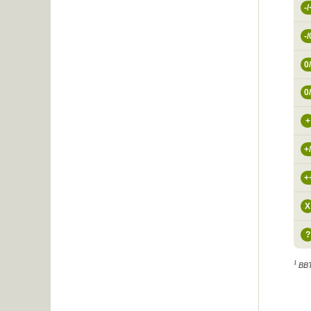
-/
-/
0
0
+
+
+
X
?
1
BBT 