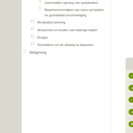
Gescheiden opvang van spoelwaters
Beperken/vermijden van risico op bodem-
en grondwaterverontreiniging
Afvalwaterzuivering
Verwarmen en koelen van waterige baden
Drogen
Technieken om de uitsleep te beperken
Wetgeving
--
--
-
--
-/