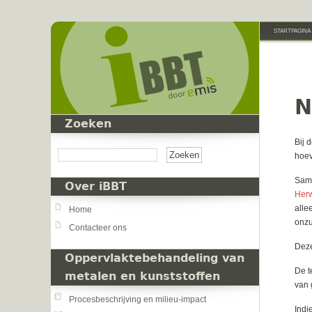
Overslaan en naar de inhoud gaan
STARTPAGINA
N
Zoeken
Zoeken
Bij 
hoev
Same
Over iBBT
Herw
alle
Home
onzu
Contacteer ons
Deze
Oppervlaktebehandeling van
De t
metalen en kunststoffen
van 
Procesbeschrijving en milieu-impact
Indi