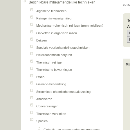
Beschikbare milieuvriendelijke technieken
zett
Algemene technieken
Reinigen in waterig milieu
T
Mechanisch-chemisch reinigen (trommelslijpen)
A
Ontvetten in organisch milieu
Beitsen
Speciale voorbehandelingstechnieken
Elektrochemisch polijsten
Thermisch reinigen
Mi
Thermische bewerkingen
Etsen
Galvano-behandeling
Stroomloze chemische metaalafzetting
Anodiseren
Conversielagen
Thermisch verzinken
Spoelen
Gebruik van procesbaden waarna geen