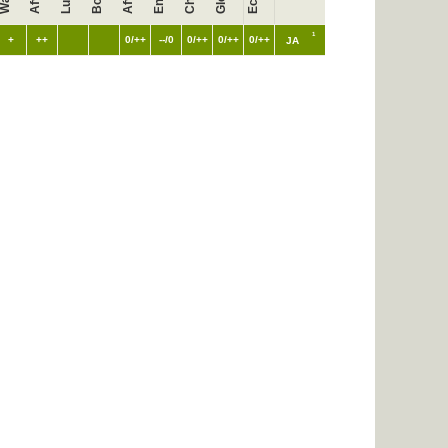
1
+
++
0/++
--/0
0/++
0/++
0/++
JA