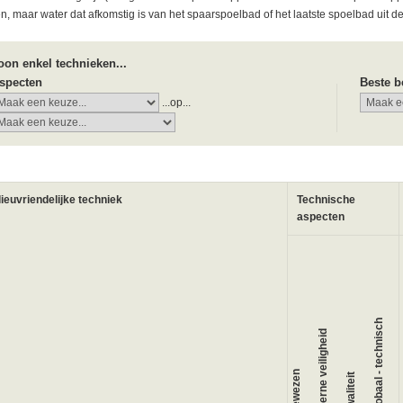
en, maar water dat afkomstig is van het spaarspoelbad of het laatste spoelbad uit 
oon enkel technieken...
specten
Beste b
...op...
lieuvriendelijke techniek
Technische
aspecten
Globaal - technisch
Interne veiligheid
W
Bewezen
Kwaliteit