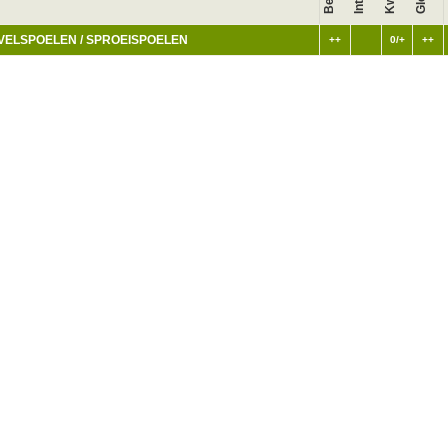
VELSPOELEN / SPROEISPOELEN
++
0/+
++