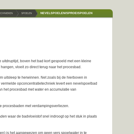
NEVELSPOELEN/SPROEISPOELEN
TECHNIEKEN
SPOELEN
e uitdruptijd, boven het bad kort gespoeld met een kleine
 hangen, vloeit zo direct terug naar het procesbad.
 uitsleep te herwinnen. Net zoals bij de hierboven in
vermelde opconcentratietechniek levert een nevelspoelbad
 van het procesbad met water en accumulatie van
rme procesbaden met verdampingsverliezen.
n waar de badvloeistof snel indroogt op het stuk in plaats
ppen) is het aangewezen om geen vers spoelwater in te