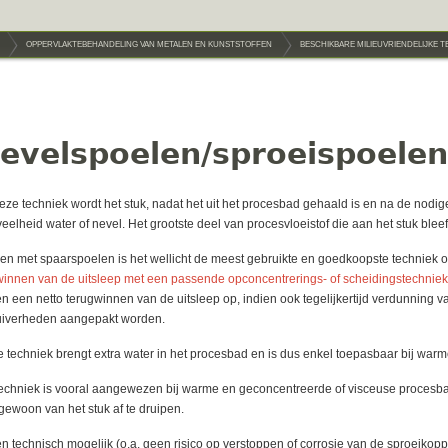
OPPERVLAKTEBEHANDELING VAN METALEN EN KUNSTSTOFFEN
BESCHIKBARE MILIEUVRIENDELIJKE 
evelspoelen/sproeispoelen
deze techniek wordt het stuk, nadat het uit het procesbad gehaald is en na de nodig
eelheid water of nevel. Het grootste deel van procesvloeistof die aan het stuk bleef
n met spaarspoelen is het wellicht de meest gebruikte en goedkoopste techniek om
innen van de uitsleep met een passende opconcentrerings- of scheidingstechniek
en een netto terugwinnen van de uitsleep op, indien ook tegelijkertijd verdunning
iverheden aangepakt worden.
 techniek brengt extra water in het procesbad en is dus enkel toepasbaar bij wa
echniek is vooral aangewezen bij warme en geconcentreerde of visceuse procesbade
gewoon van het stuk af te druipen.
en technisch mogelijk (o.a. geen risico op verstoppen of corrosie van de sproeiko