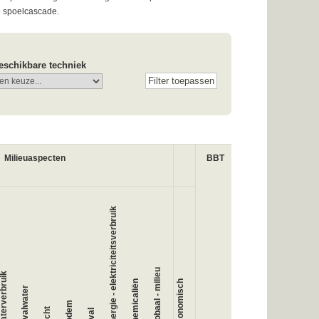
de spoelcascade.
eschikbare techniek
Milieuaspecten
BBT
Energie - elektriciteitsverbruik
Globaal - milieu
aterverbruik
Chemicaliën
Economisch
Afvalwater
Bodem
Lucht
Afval