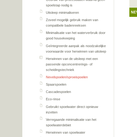
spoelstap nodig is
NE
Uitsleep minimaliseren
Zoveel mogelijk gebruik maken van
compatibele badenreeksen
Minimalisatie van het waterverbruik door
good housekeeping
Geïntegreerde aanpak als noodzakelijke
voorwaarde voor herwinnen van uitsleep
Herwinnen van de uitsleep met een
passende opconcentrerings- of
scheidingstechniek
Nevelspoelen/sproeispoelen
Spaarspoelen
Cascadespoelen
Eco-rinse
Gebruikt spoelwater direct opnieuw
inzetten
Verregaande minimalisatie van het
spoelwaterdebiet
Herwinnen van spoelwater