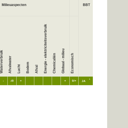
Milieuaspecten
BBT
Energie - elektriciteitsverbruik
Globaal - milieu
aterverbruik
Chemicaliën
Economisch
Afvalwater
Bodem
Lucht
Afval
1
-
-/0
+
+
0/+
JA