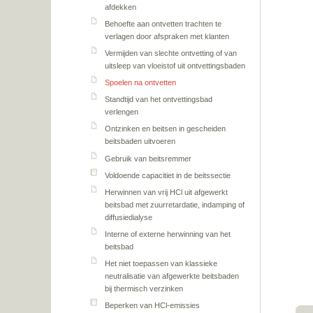
afdekken
Behoefte aan ontvetten trachten te
verlagen door afspraken met klanten
Vermijden van slechte ontvetting of van
uitsleep van vloeistof uit ontvettingsbaden
Spoelen na ontvetten
Standtijd van het ontvettingsbad
verlengen
Ontzinken en beitsen in gescheiden
beitsbaden uitvoeren
Gebruik van beitsremmer
Voldoende capacitiet in de beitssectie
Herwinnen van vrij HCl uit afgewerkt
beitsbad met zuurretardatie, indamping of
diffusiedialyse
Interne of externe herwinning van het
beitsbad
Het niet toepassen van klassieke
neutralisatie van afgewerkte beitsbaden
bij thermisch verzinken
Beperken van HCl-emissies