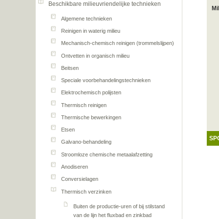
Beschikbare milieuvriendelijke technieken
Mi
Algemene technieken
Reinigen in waterig milieu
Mechanisch-chemisch reinigen (trommelslijpen)
Ontvetten in organisch milieu
Beitsen
Speciale voorbehandelingstechnieken
Elektrochemisch polijsten
Thermisch reinigen
Thermische bewerkingen
Etsen
SP
Galvano-behandeling
Stroomloze chemische metaalafzetting
Anodiseren
Conversielagen
Thermisch verzinken
Buiten de productie-uren of bij stilstand
van de lijn het fluxbad en zinkbad