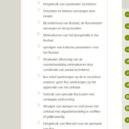
Hergebruik van spoelwater na beitsen
Ontvetten en beitsen vervangen door
--
stralen
Bij onderhoud van fluxbad, de fluxvloeistof
--
opvangen en terug inzetten
Minimaliseren van het ijzergehalte in het
-
fluxbad
opvolgen van kritische parameters voor
--
het fluxbad
Afvalwater afkomstig van de
-/
voorbehandeling minimaliseren door
combinatie van aantal technieken
-/
flux enkel aanbrengen op de te verzinken
stukken: geen flux aanbrengen op het
-/
oppervlak van het zinkbad
Gebruik van speciale fluxzouten met
0
verlaagde stofvorming
Afzuigen van dampen en stof boven het
0
zinkbad met afgasbehandeling in stoffilter
of gelijkwaardig
+
Hergebruik van filterstof voor de aanmaak
van flux