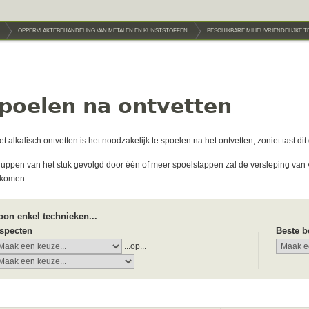
OPPERVLAKTEBEHANDELING VAN METALEN EN KUNSTSTOFFEN
BESCHIKBARE MILIEUVRIENDELIJKE 
poelen na ontvetten
het alkalisch ontvetten is het noodzakelijk te spoelen na het ontvetten; zoniet tast d
ruppen van het stuk gevolgd door één of meer spoelstappen zal de versleping van
rkomen.
oon enkel technieken...
specten
Beste b
...op...