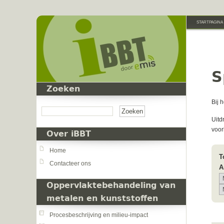
Overslaan en naar de inhoud gaan
STARTPAGINA
S
Zoeken
Zoeken
Bij 
Uitd
voo
Over iBBT
Home
T
Contacteer ons
A
Oppervlaktebehandeling van
metalen en kunststoffen
Procesbeschrijving en milieu-impact