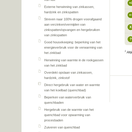
+
Externe herwinning van zinkassen,
hardzink en zinkspatten
+
Streven naar 100% drogen voorafgaand
aan verzinken/vermijden van
X
zinkspatten/opvangen en hergebruiken
van zinkspatten
?
Good housekeeping: beperking van het
energieverbruik voor de verwarming van
1
Altij
het zinkbad
Herwinning van warmte in de rookgassen
van het zinkbad
Overdekt opslaan van zinkassen,
hardzink, zinkstof
Direct hergebruik van water en warmte
van het koelbad (quenchbad)
Beperken van waterverbruik van
quenchbaden
Hergebruik van de warmte van het
quenchbad voor opwarming van
procesbaden
Zuiveren van quenchbad