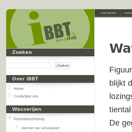
Overslaan en naar de inhoud gaan
STARTPAGINA
WASSE
Wa
Zoeken
Zoeken
Figuur
Over iBBT
blijkt
Home
lozing
Contacteer ons
tienta
Wasserijen
Procesbeschrijving
De ge
Aanvoer van vuil wasgoed