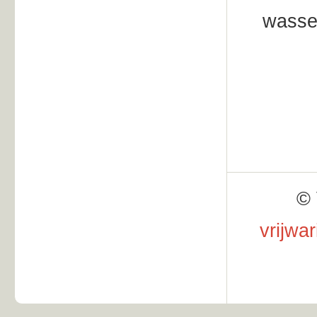
wasser
© 
vrijwa