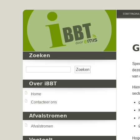
Overslaan en naar de inhoud gaan
STARTPAGINA
G
Zoeken
Zoeken
Spec
deze
van 
Over iBBT
Hier
sect
Home
Contacteer ons
Afvalstromen
Afvalstromen
Hoge