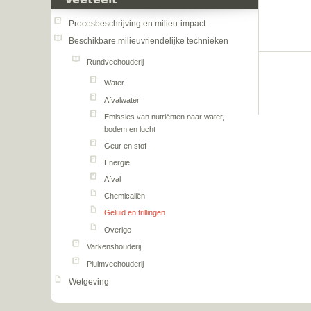
Veeteelt
Procesbeschrijving en milieu-impact
Beschikbare milieuvriendelijke technieken
Rundveehouderij
Water
Afvalwater
Emissies van nutriënten naar water,
bodem en lucht
Geur en stof
Energie
Afval
Chemicaliën
Geluid en trillingen
Overige
Varkenshouderij
Pluimveehouderij
Wetgeving