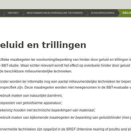
GELU
VEETEELT
BESCHIKBARE MILIEUVRIENDELIJKE TECHNIEKEN
RUNDVEEHOUDERIJ
eluid en trillingen
ifieke maatregelen ter voorkoming/beperking van hinder door geluid en trillingen 
 BBT-studie. Waar echter relevant wordt het effect op eventuele hinder door geluid 
de beschikbare milieuvriendelijke technieken.
onder worden ter informatie nog een aantal milieuvriendelijke technieken ter beperki
orspecifiek zijn. Deze maatregelen worden niet meegenomen in de BBT-evaluatie va
gebruik maken van natuurlijke barrières;
toepassen van geluidsarme apparatuur;
rekening houden met technische beperkingen van materiaal;
gebruik maken van bijkomende maatregelen ter beperking van geluidshinder (niet g
rvermelde technieken zijn opgelijst in de BREF (Intensive rearing of poultry and pi