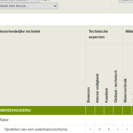
lieuvriendelijke techniek
Technische
Mili
aspecten
Globaal - technisch
Interne veiligheid
Waterverbruik
A
Bewezen
Kwaliteit
UIMVEEHOUDERIJ
Water
Opstellen van een waterbalansschema
+
0
0
+
+