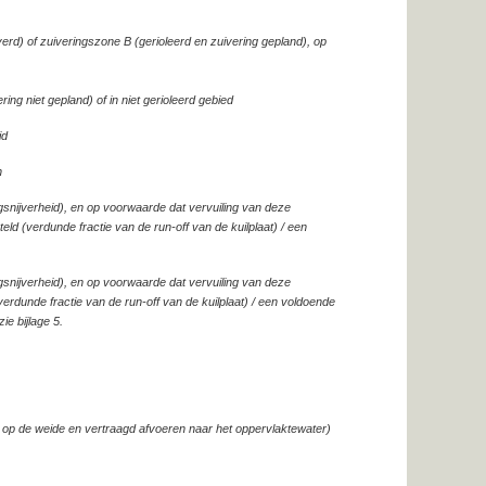
46
0
+
+
0
-
0
-
+
--
Nee
erd) of zuiveringszone B (gerioleerd en zuivering gepland), op
Nee
ng niet gepland) of in niet gerioleerd gebied
Nee
id
Nee
n
gsnijverheid), en op voorwaarde dat vervuiling van deze
Nee
ld (verdunde fractie van de run-off van de kuilplaat) / een
gsnijverheid), en op voorwaarde dat vervuiling van deze
50
0
+
0
0
+
0
0
+
-
Ja
verdunde fractie van de run-off van de kuilplaat) / een voldoende
e bijlage 5.
54
52
53
0
+
+
0
+
0
+
+
-
Ja
op de weide en vertraagd afvoeren naar het oppervlaktewater)
55
0
+
+
0
+
0
+
+
-
Ja