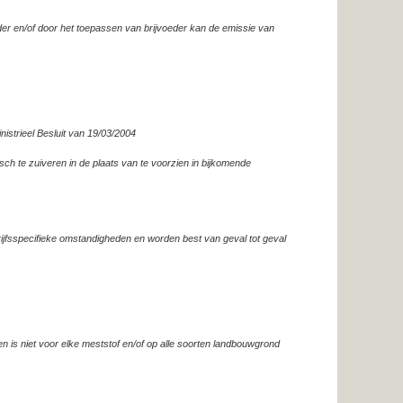
r en/of door het toepassen van brijvoeder kan de emissie van
56
0
0
0
+
0
0
0
0
-
Ja
nistrieel Besluit van 19/03/2004
sch te zuiveren in de plaats van te voorzien in bijkomende
rijfsspecifieke omstandigheden en worden best van geval tot geval
n is niet voor elke meststof en/of op alle soorten landbouwgrond