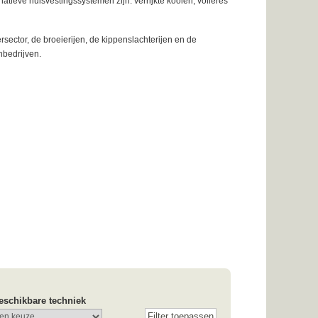
atieve huisvestingssystemen zijn: verrijkte kooien, volières
ector, de broeierijen, de kippenslachterijen en de
nbedrijven.
eschikbare techniek