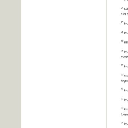
24
Doo
stof
25
In 
26
In 
27
BBT
28
In 
mest
29
In 
30
soo
bepa
31
In 
32
In 
33
In 
toep
34
In 