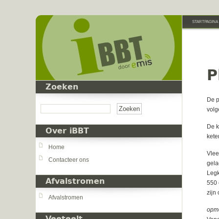
Overslaan en naar de inhoud gaan
STARTPAGINA
P
Zoeken
Zoeken
De p
volg
De k
Over iBBT
kete
Home
Vlee
Contacteer ons
gela
Legk
Afvalstromen
550 
zijn
Afvalstromen
opm