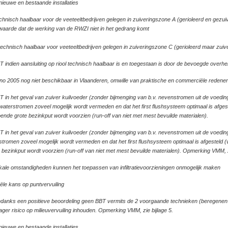
nieuwe en bestaande installaties
Stallucht afzuigen en behandelen met een biofilter
45
+
0
0
+
0
hnisch haalbaar voor de veeteeltbedrijven gelegen in zuiveringszone A (gerioleerd en gezuiv
Stallucht afzuigen en behandelen met een
47
-
0
0
-
waarde dat de werking van de RWZI niet in het gedrang komt
biotricklingfilter
Stallucht afzuigen en behandelen via katalytische
technisch haalbaar voor veeteeltbedrijven gelegen in zuiveringszone C (gerioleerd maar zuiveri
48
-
0
0
-
oxidatie
 indien aansluiting op riool technisch haalbaar is en toegestaan is door de bevoegde overhe
Stallucht afzuigen en behandelen met een
49
-
0
0
-
o 2005 nog niet beschikbaar in Vlaanderen, omwille van praktische en commerciële redene
doekenfilter
 in het geval van zuiver kuilvoeder (zonder bijmenging van b.v. nevenstromen uit de voedin
Toevoegen van additieven aan de mest
-
0
0
-
waterstromen zoveel mogelijk wordt vermeden en dat het first flushsysteem optimaal is afgeste
Energie
ende grote bezinkput wordt voorzien (run-off van niet met mest bevuilde materialen).
Opstellen van energiebalans / uitvoeren van een
 in het geval van zuiver kuilvoeder (zonder bijmenging van b.v. nevenstromen uit de voedin
+
0
0
+
0
energieaudit
stromen zoveel mogelijk wordt vermeden en dat het first flushsysteem optimaal is afgesteld (
 bezinkput wordt voorzien (run-off van niet met mest bevuilde materialen). Opmerking VMM, zi
Optimaliseren van het ontwerp van het
ventilatiesysteem in mechanisch geventileerde
51
ale omstandigheden kunnen het toepassen van infiltratievoorzieningen onmogelijk maken
+
0
0
+
0
stallen
le kans op puntvervuiling
Regelmatige controle en reiniging van leidingen
anks een positieve beoordeling geen BBT vermits de 2 voorgaande technieken (beregenen 
en ventilatoren in mechanisch geventileerde
+
0
0
+
0
ager risico op milieuvervuiling inhouden. Opmerking VMM, zie bijlage 5.
stallen
nieuwe en bestaande installaties