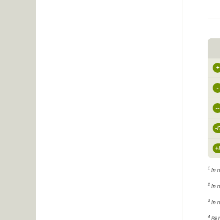
+
-
--
-/
+/
1
In n
2
In n
3
In n
4
Bij 