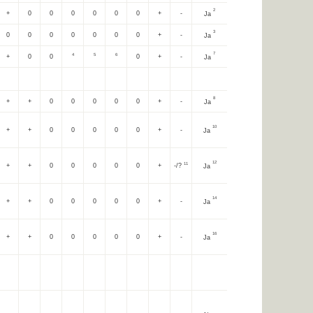
2
+
0
0
0
0
0
0
+
-
Ja
3
0
0
0
0
0
0
0
+
-
Ja
7
4
5
6
+
0
0
0
+
-
Ja
8
+
+
0
0
0
0
0
+
-
Ja
10
+
+
0
0
0
0
0
+
-
Ja
12
11
+
+
0
0
0
0
0
+
-/?
Ja
14
+
+
0
0
0
0
0
+
-
Ja
16
+
+
0
0
0
0
0
+
-
Ja