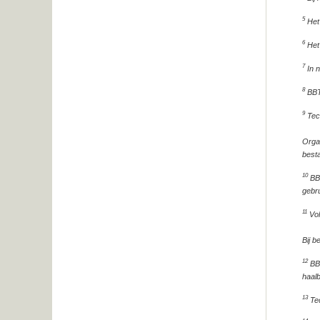
5
Het 
6
Het 
7
In n
8
BBT 
9
Tech
Organ
besta
10
BBT
gebru
11
Vol
Bij b
12
BBT
haalb
13
Tec