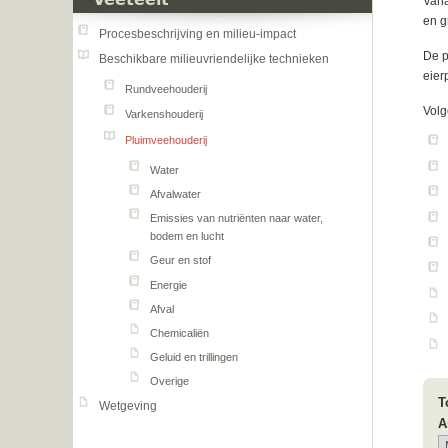
Veeteelt
Vana
en g
Procesbeschrijving en milieu-impact
De p
Beschikbare milieuvriendelijke technieken
eier
Rundveehouderij
Volg
Varkenshouderij
Pluimveehouderij
Water
Afvalwater
Emissies van nutriënten naar water,
bodem en lucht
Geur en stof
Energie
Afval
Chemicaliën
Geluid en trillingen
Overige
T
Wetgeving
A