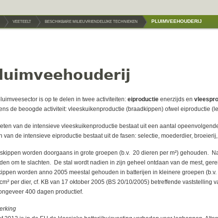
PLUIMVEEHOUDERIJ
VEETEELT
BESCHIKBARE MILIEUVRIENDELIJKE TECHNIEKEN
luimveehouderij
luimveesector is op te delen in twee activiteiten:
eiproductie
enerzijds en
vleespro
ens de beoogde activiteit: vleeskuikenproductie (braadkippen) ofwel eiproductie (
eten van de intensieve vleeskuikenproductie bestaat uit een aantal opeenvolgende 
n van de intensieve eiproductie bestaat uit de fasen: selectie, moederdier, broeieri
skippen worden doorgaans in grote groepen (b.v. 20 dieren per m²) gehouden. Na
den om te slachten. De stal wordt nadien in zijn geheel ontdaan van de mest, ger
ippen worden anno 2005 meestal gehouden in batterijen in kleinere groepen (b.v. 
cm² per dier, cf. KB van 17 oktober 2005 (BS 20/10/2005) betreffende vaststelli
 ongeveer 400 dagen productief.
erking