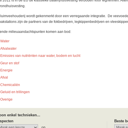
f 2012 is in de EU de klassieke batterijhuisvesting verboden voor leghennen. Altern
rondhuisvesting.
luimveehouderij wordt gekenmerkt door een verregaande integratie. De veevoeders
pakstations zijn de partners van de fokbedrijven, legkippenbedrijven en vleeskippe
ende milieuaandachtspunten komen aan bod:
Water
Afvalwater
Emissies van nutriënten naar water, bodem en lucht
Geur en stof
Energie
Afval
Chemicaliën
Geluid en trillingen
Overige
oon enkel technieken...
specten
Beste b
...op...