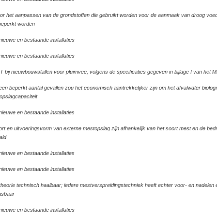
Afval
r het aanpassen van de grondstoffen die gebruikt worden voor de aanmaak van droog voede
Afvalstromen minimaliseren en volgens de meest
+
0
0
+
0
 beperkt worden
aangewezen opties afvoeren
nieuwe en bestaande installaties
nieuwe en bestaande installaties
 bij nieuwbouwstallen voor pluimvee, volgens de specificaties gegeven in bijlage I van het Mi
een beperkt aantal gevallen zou het economisch aantrekkelijker zijn om het afvalwater biologi
opslagcapaciteit
nieuwe en bestaande installaties
rt en uitvoeringsvorm van externe mestopslag zijn afhankelijk van het soort mest en de bed
ald
nieuwe en bestaande installaties
nieuwe en bestaande installaties
theorie technisch haalbaar; iedere mestverspreidingstechniek heeft echter voor- en nadelen e
asbaar
nieuwe en bestaande installaties