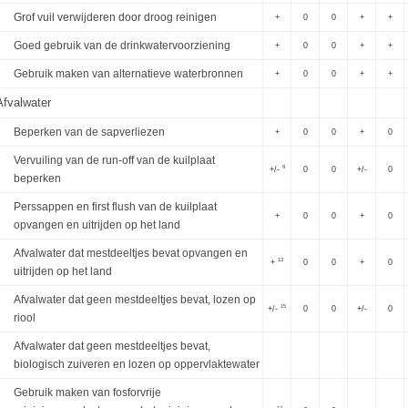
Grof vuil verwijderen door droog reinigen
+
0
0
+
+
Goed gebruik van de drinkwatervoorziening
+
0
0
+
+
Gebruik maken van alternatieve waterbronnen
+
0
0
+
+
Afvalwater
Beperken van de sapverliezen
+
0
0
+
0
Vervuiling van de run-off van de kuilplaat
9
+/-
0
0
+/-
0
beperken
Perssappen en first flush van de kuilplaat
+
0
0
+
0
opvangen en uitrijden op het land
Afvalwater dat mestdeeltjes bevat opvangen en
13
+
0
0
+
0
uitrijden op het land
Afvalwater dat geen mestdeeltjes bevat, lozen op
15
+/-
0
0
+/-
0
riool
Afvalwater dat geen mestdeeltjes bevat,
biologisch zuiveren en lozen op oppervlaktewater
Gebruik maken van fosforvrije
17