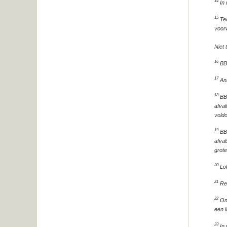
14
In 
15
Tec
voor
Niet 
16
BBT
17
Ann
18
BBT
afval
voldo
19
BBT
afval
grote
20
Lok
21
Reë
22
Ond
een l
23
In 