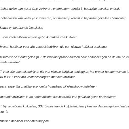
Voldoende mestopslagcapaciteit voorzien
+
0
0
+
0
behandelen van water (b.v. zuiveren, ontsmetten) vereist in bepaalde gevallen energie
Afvloeiing van mest en/of mestsappen voorkomen
behandelen van water (b.v. zuiveren, ontsmetten) vereist in bepaalde gevallen chemicaliën
bij externe mestopslag optimalisatie van de
30
+
0
0
+
0
mestopslag
ieuwe en bestaande installaties
Mestaanwending afstemmen op de betrokken
voor veeteeltbedrijven die gebruik maken van kuilvoer
landbouwgrond, gewasbehoefte en
+
0
0
+
0
klimatologische omstandigheden
nisch haalbaar voor alle veeteeltbedrijven die een nieuwe kuilplaat aanleggen
Mest emissiearm aanwenden, nauwkeurig
isatorische maatregelen (b.v. de kuilplaat proper houden door schoonvegen en de kuil na elk 
33
+
0
0
+
0
doseren en gelijkmatig verspreiden
ande kuilplaat
Geur en stof
 voor alle veeteeltbedrijven die een nieuwe kuilplaat aanleggen; het proper houden van de ku
ik is BBT voor alle veeteeltbedrijven met een kuilplaat.
Optimaliseren van stallen en/of
35
+
0
0
+
+
mestopslagplaatsen binnen de bedrijfslocatie
gens expertinschatting economisch haalbaar bij nieuwbouw kuilplaten
Plaatsen van een hoge trekschouw of verhogen
37
estaande kuilplaten is de economische haalbaarheid van geval tot geval te evalueren
-
0
0
-
van het emissiepunt
 bij nieuwbouw kuilplaten; BBT bij bestaande kuilplaten, tenzij kan worden aangetoond dat 
Vermengen van stallucht met verse lucht
39
-
0
0
-
aar is
Stallucht afzuigen en behandelen met een
41
+
0
0
+
0
hnisch haalbaar voor mestsappen
gaswasser