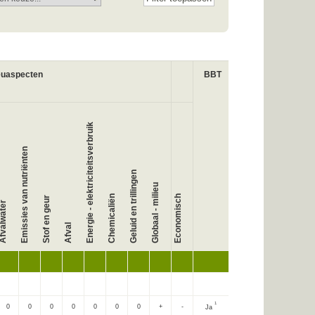
euaspecten
BBT
Energie - elektriciteitsverbruik
Emissies van nutriënten
Geluid en trillingen
Globaal - milieu
Chemicaliën
Economisch
Stof en geur
fvalwater
Afval
1
0
0
0
0
0
0
0
+
-
Ja