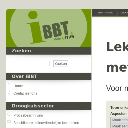
Overslaan en naar de inhoud gaan
STARTPAGINA
DROO
Le
Zoeken
Zoeken
me
Over iBBT
Voor 
Home
Contacteer ons
Droogkuissector
Toon enke
Aspecten
Procesbeschrijving
Beschikbare milieuvriendelijke technieken