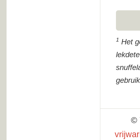
1
Het ge
lekdete
snuffel
gebruik
© 
vrijwa