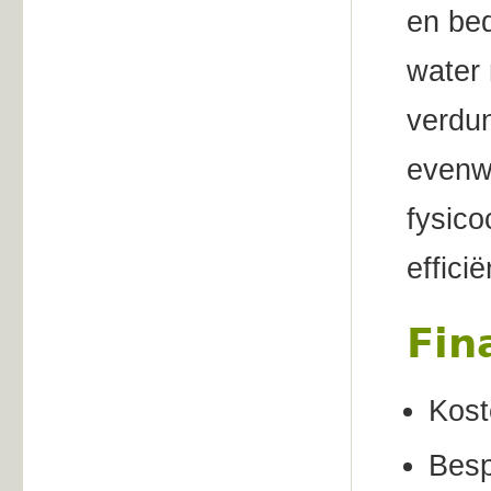
en bed
water 
verdu
evenw
fysico
effici
Fin
Kost
Besp