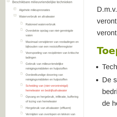
Beschikbare milieuvriendelijke technieken
D.m.v.
Algehele milieuprestaties
Waterverbruik en afvalwater
veront
Rationeel waterverbruik
veron
Overdekte opslag van niet-gereinigde
vaten
Maximaal verwijderen van restladingen en
bijhouden van een reststoffenregister
Toe
Voorspoeling van recipiënten van kritische
ladingen
Gebruik van milieuvriendelijke
Tech
reinigingsmiddelen en hulpstoffen
Oordeelkundige dosering van
De s
reinigingsmiddelen en hulpstoffen
Scheiding van (niet-verontreinigd)
bedr
hemelwater en bedrijfsafvalwater
Opvang en hergebruik, infiltratie, buffering
de h
of lozing van hemelwater
Hergebruik van afvalwater (effluent)
Vermijden van overlopen en lekken van