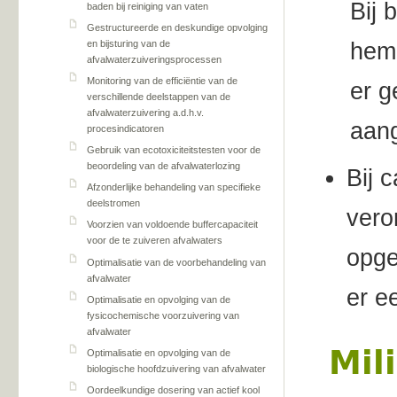
Bij 
baden bij reiniging van vaten
Gestructureerde en deskundige opvolging
en bijsturing van de
heme
afvalwaterzuiveringsprocessen
Monitoring van de efficiëntie van de
er g
verschillende deelstappen van de
afvalwaterzuivering a.d.h.v.
aan
procesindicatoren
Gebruik van ecotoxiciteitstesten voor de
beoordeling van de afvalwaterlozing
Bij 
Afzonderlijke behandeling van specifieke
deelstromen
vero
Voorzien van voldoende buffercapaciteit
voor de te zuiveren afvalwaters
opge
Optimalisatie van de voorbehandeling van
afvalwater
er e
Optimalisatie en opvolging van de
fysicochemische voorzuivering van
afvalwater
Mil
Optimalisatie en opvolging van de
biologische hoofdzuivering van afvalwater
Oordeelkundige dosering van actief kool