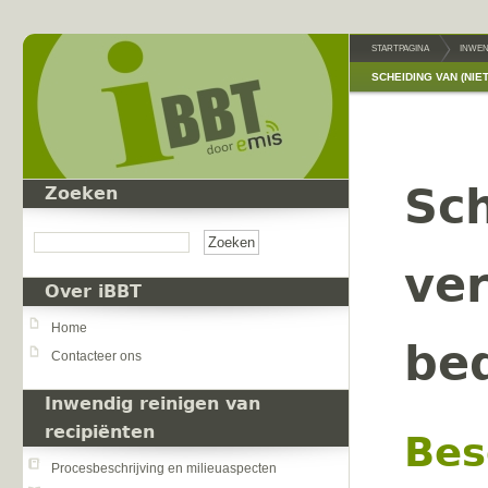
Overslaan en naar de inhoud gaan
STARTPAGINA
INWEN
SCHEIDING VAN (NI
Sch
Zoeken
Zoeken
ve
Over iBBT
Home
bed
Contacteer ons
Inwendig reinigen van
recipiënten
Bes
Procesbeschrijving en milieuaspecten