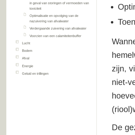
in geval van storingen of vermoeden van
Opti
toxiciteit
Optimalisatie en opvolging van de
Toen
nazuivering van afvalwater
Verdergaande zuivering van afvalwater
Voorzien van een calamiteitenbuffer
Wannee
Lucht
Bodem
hemelw
Afval
Energie
zijn, 
Geluid en trillingen
niet-v
hoeve
(riool
De gez