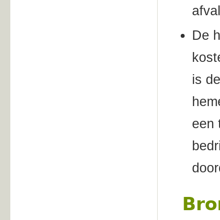
afva
De h
kost
is d
heme
een 
bedr
door
Bro