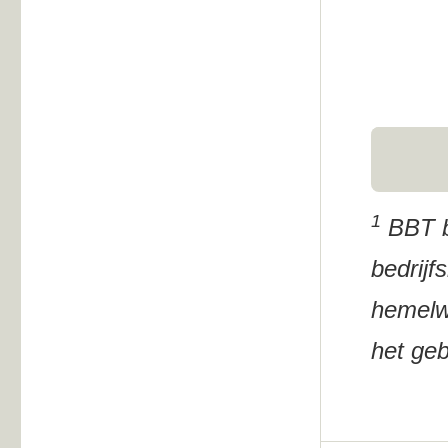
1
BBT bi
bedrijf
hemelwa
het ge