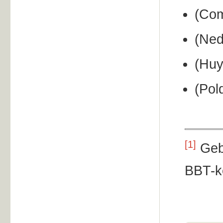
(Com
(Ned
(Huy
(Pol
[1]
Geba
BBT-k