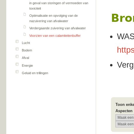
in geval van storingen of vermoeden van
toxiciteit
Bro
Optimalisatie en opvolging van de
nazuivering van afvalwater
Verdergaande zuivering van afvalwater
WASS
Voorzien van een calamiteitenbuffer
Lucht
http
Bodem
Afval
Verg
Energie
Geluid en trillingen
Toon enke
Aspecten