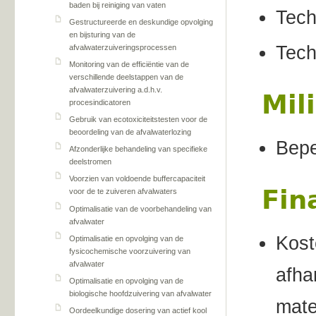
baden bij reiniging van vaten
Tech
Gestructureerde en deskundige opvolging
en bijsturing van de
Tech
afvalwaterzuiveringsprocessen
Monitoring van de efficiëntie van de
verschillende deelstappen van de
afvalwaterzuivering a.d.h.v.
Mil
procesindicatoren
Gebruik van ecotoxiciteitstesten voor de
beoordeling van de afvalwaterlozing
Bepe
Afzonderlijke behandeling van specifieke
deelstromen
Voorzien van voldoende buffercapaciteit
Fin
voor de te zuiveren afvalwaters
Optimalisatie van de voorbehandeling van
afvalwater
Kost
Optimalisatie en opvolging van de
fysicochemische voorzuivering van
afvalwater
afha
Optimalisatie en opvolging van de
biologische hoofdzuivering van afvalwater
mate
Oordeelkundige dosering van actief kool