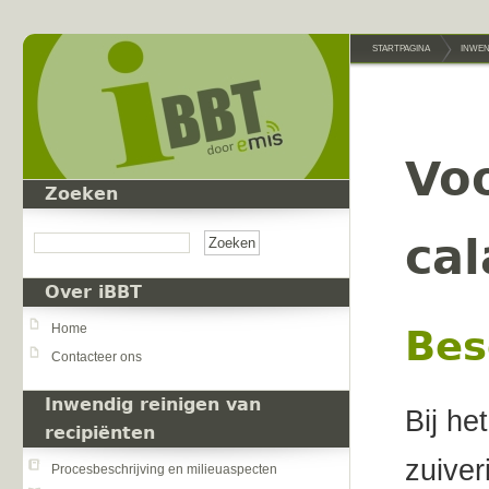
Overslaan en naar de inhoud gaan
STARTPAGINA
INWEN
Vo
Zoeken
Zoeken
cal
Over iBBT
Home
Bes
Contacteer ons
Inwendig reinigen van
Bij he
recipiënten
zuiver
Procesbeschrijving en milieuaspecten