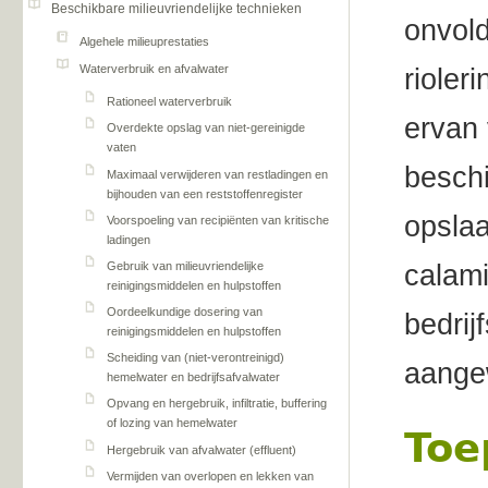
Beschikbare milieuvriendelijke technieken
onvold
Algehele milieuprestaties
Waterverbruik en afvalwater
rioler
Rationeel waterverbruik
ervan 
Overdekte opslag van niet-gereinigde
vaten
beschi
Maximaal verwijderen van restladingen en
bijhouden van een reststoffenregister
opslaa
Voorspoeling van recipiënten van kritische
ladingen
Gebruik van milieuvriendelijke
calami
reinigingsmiddelen en hulpstoffen
Oordeelkundige dosering van
bedrij
reinigingsmiddelen en hulpstoffen
Scheiding van (niet-verontreinigd)
aangew
hemelwater en bedrijfsafvalwater
Opvang en hergebruik, infiltratie, buffering
of lozing van hemelwater
Toe
Hergebruik van afvalwater (effluent)
Vermijden van overlopen en lekken van