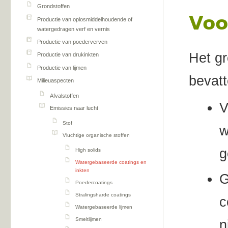
Grondstoffen
Voo
Productie van oplosmiddelhoudende of
watergedragen verf en vernis
Productie van poederverven
Het gr
Productie van drukinkten
Productie van lijmen
bevatt
Milieuaspecten
Afvalstoffen
V
Emissies naar lucht
Stof
w
Vluchtige organische stoffen
g
High solids
Watergebaseerde coatings en
inkten
G
Poedercoatings
Stralingsharde coatings
c
Watergebaseerde lijmen
Smeltlijmen
n