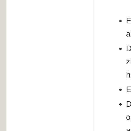
E
a
D
z
h
E
D
o
a