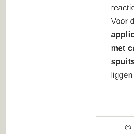
reacti
Voor d
applic
met c
spuit
liggen
© 