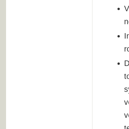
V
n
I
r
D
t
s
v
v
t