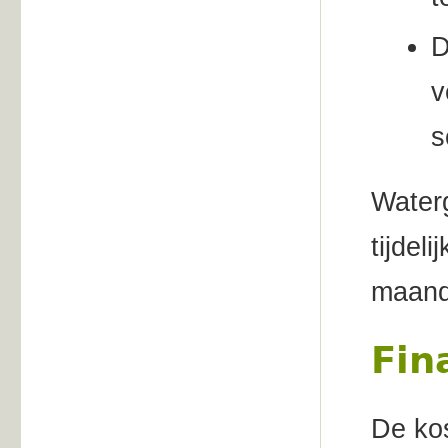
D
v
s
Waterg
tijdel
maand 
Fin
De kos