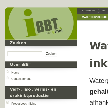
Overslaan en naar de inhoud gaan
STARTPAGINA
VERF-
WATERGEBASEERDE 
Wa
Zoeken
Zoeken
in
Over iBBT
Home
Contacteer ons
Waterg
Verf-, lak-, vernis- en
gehal
drukinktproductie
afhank
Procesbeschrijving