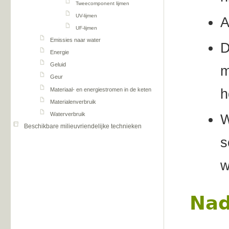
Tweecomponent lijmen
UV-lijmen
A
UF-lijmen
Emissies naar water
D
Energie
Geluid
m
Geur
Materiaal- en energiestromen in de keten
h
Materialenverbruik
Waterverbruik
W
Beschikbare milieuvriendelijke technieken
s
w
Nad