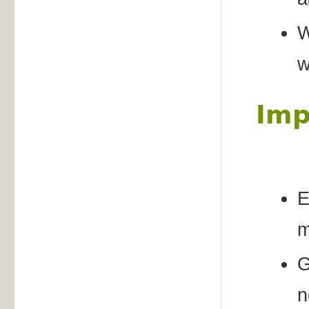
W
w
Imp
E
m
G
n