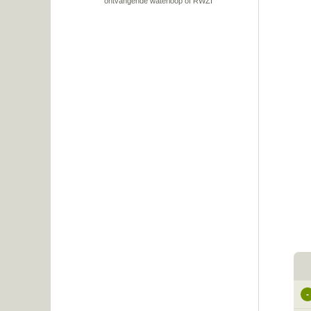
ontvangende waterloop of RWZI
-