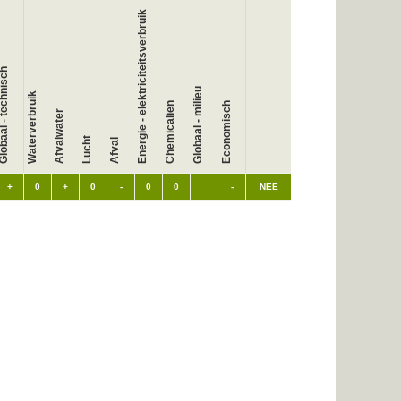
Energie - elektriciteitsverbruik
baal - technisch
Globaal - milieu
Waterverbruik
Chemicaliën
Economisch
Afvalwater
Lucht
Afval
+
0
+
0
-
0
0
-
NEE