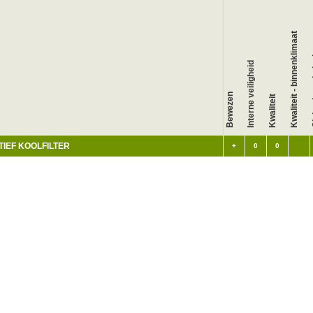
Kwaliteit - binnenklimaat
Glo
Interne veiligheid
Bewezen
Kwaliteit
TIEF KOOLFILTER
+
0
0