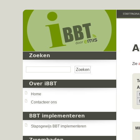
Overslaan en naar de inhoud gaan
STARTPAGINA
A
Zoeken
Zoeken
Zie
T
Over iBBT
A
Home
Contacteer ons
BBT implementeren
Stapsgewijs BBT implementeren
Mi