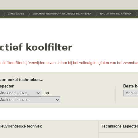
ZWEMBADEN
BESCHIKBARE MILIEUVRIENDELIJKE TECHNIEKEN
END OF PIPE TECHNIEKEN
ctief koolfilter
actief koolfilter bij 'verwijderen van chloor bij het volledig leeglaten van het zwemba
oon enkel technieken...
specten
Beste b
...op...
lieuvriendelijke techniek
Technische aspecte