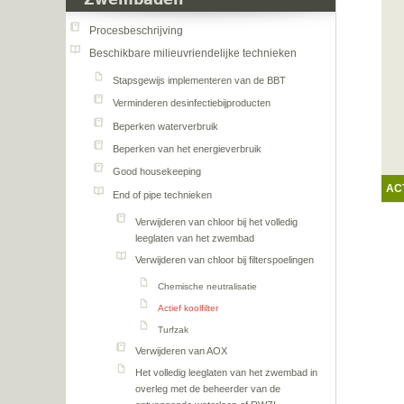
Zwembaden
Procesbeschrijving
Beschikbare milieuvriendelijke technieken
Stapsgewijs implementeren van de BBT
Verminderen desinfectiebijproducten
Beperken waterverbruik
Beperken van het energieverbruik
Good housekeeping
AC
End of pipe technieken
Verwijderen van chloor bij het volledig
leeglaten van het zwembad
Verwijderen van chloor bij filterspoelingen
Chemische neutralisatie
Actief koolfilter
Turfzak
Verwijderen van AOX
Het volledig leeglaten van het zwembad in
overleg met de beheerder van de