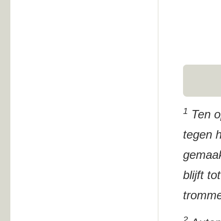
1
Ten op
tegen h
gemaakt
blijft 
trommel
2