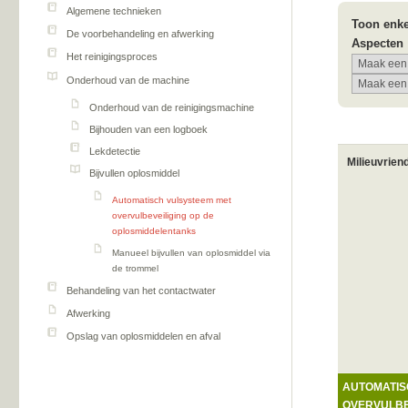
Algemene technieken
Toon enke
De voorbehandeling en afwerking
Aspecten
Het reinigingsproces
Onderhoud van de machine
Onderhoud van de reinigingsmachine
Bijhouden van een logboek
Lekdetectie
Milieuvrien
Bijvullen oplosmiddel
Automatisch vulsysteem met
overvulbeveiliging op de
oplosmiddelentanks
Manueel bijvullen van oplosmiddel via
de trommel
Behandeling van het contactwater
Afwerking
Opslag van oplosmiddelen en afval
AUTOMATIS
OVERVULBE