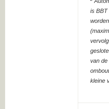
Autom
is BBT 
worden
(maxima
vervolg
geslot
van de 
ombouw
kleine 