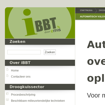
Overslaan en naar de inhoud gaan
STARTPAGINA
DROO
AUTOMATISCH VULS
Au
Zoeken
Zoeken
ove
Over iBBT
Home
op
Contacteer ons
Droogkuissector
Voor m
Procesbeschrijving
Beschikbare milieuvriendelijke technieken