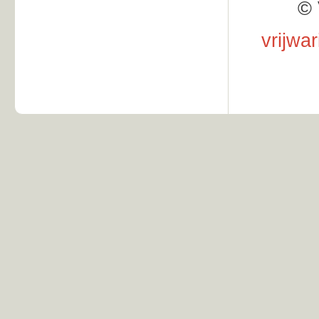
© 
vrijwa