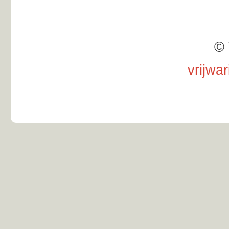
© 
vrijwa