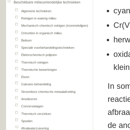
Beschikbare milieuvriendelijke technieken
­cyan
Algemene technieken
Reinigen in waterig milieu
Cr(V
Mechanisch-chemisch reinigen (trommelslijpen)
Ontvetten in organisch milieu
herw
Beitsen
Speciale voorbehandelingstechnieken
oxid
Elektrochemisch polijsten
Thermisch reinigen
klei
Thermische bewerkingen
Etsen
In som
Galvano-behandeling
Stroomloze chemische metaalafzetting
reacti
Anodiseren
Conversielagen
afbra
Thermisch verzinken
Spoelen
de ano
Afvalwaterzuivering