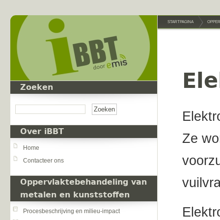
Overslaan en naar de inhoud gaan
STARTPAGINA
OPPER
Ele
Zoeken
Zoeken
Elektr
Over iBBT
Ze wo
Home
voorz
Contacteer ons
vuilvr
Oppervlaktebehandeling van
metalen en kunststoffen
Elektr
Procesbeschrijving en milieu-impact