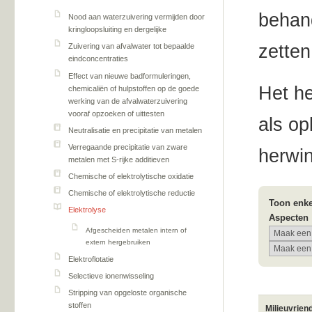
behand
Nood aan waterzuivering vermijden door
kringloopsluiting en dergelijke
zetten
Zuivering van afvalwater tot bepaalde
eindconcentraties
Effect van nieuwe badformuleringen,
Het he
chemicaliën of hulpstoffen op de goede
werking van de afvalwaterzuivering
vooraf opzoeken of uittesten
als op
Neutralisatie en precipitatie van metalen
Verregaande precipitatie van zware
herwi
metalen met S-rijke additieven
Chemische of elektrolytische oxidatie
Chemische of elektrolytische reductie
Toon enke
Elektrolyse
Aspecten
Afgescheiden metalen intern of
extern hergebruiken
Elektroflotatie
Selectieve ionenwisseling
Stripping van opgeloste organische
stoffen
Milieuvrien