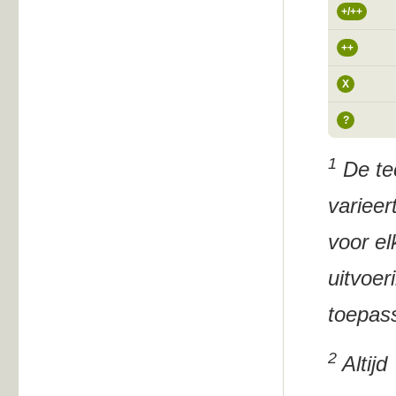
+/++
++
X
?
1
De tec
varieer
voor el
uitvoer
toepass
2
Altijd