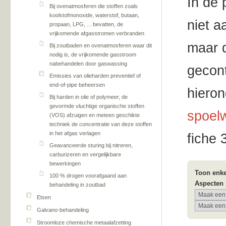
In de 
Bij ovenatmosferen die stoffen zoals
koolstofmonoxide, waterstof, butaan,
niet a
propaan, LPG, ... bevatten, de
vrijkomende afgasstromen verbranden
maar d
Bij zoutbaden en ovenatmosferen waar dit
nodig is, de vrijkomende gasstroom
nabehandelen door gaswassing
gecont
Emissies van olieharden preventief of
end-of-pipe beheersen
hiero
Bij harden in olie of polymeer, de
gevormde vluchtige organische stoffen
spoelw
(VOS) afzuigen en meteen geschikte
techniek de concentratie van deze stoffen
in het afgas verlagen
fiche 
Geavanceerde sturing bij nitreren,
carburizeren en vergelijkbare
bewerkingen
Toon enke
100 % drogen voorafgaand aan
Aspecten
behandeling in zoutbad
Etsen
Galvano-behandeling
Stroomloze chemische metaalafzetting