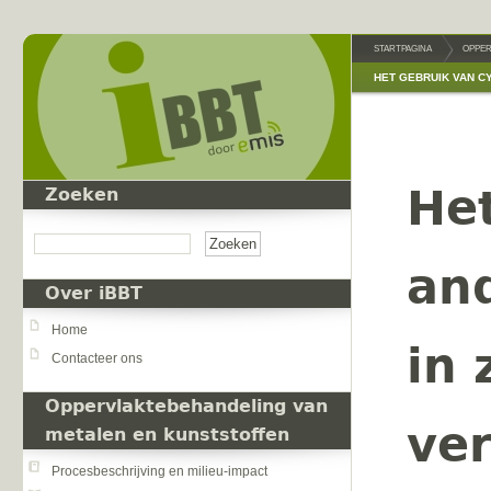
Overslaan en naar de inhoud gaan
STARTPAGINA
OPPER
HET GEBRUIK VAN C
He
Zoeken
Zoeken
and
Over iBBT
Home
in
Contacteer ons
Oppervlaktebehandeling van
ve
metalen en kunststoffen
Procesbeschrijving en milieu-impact