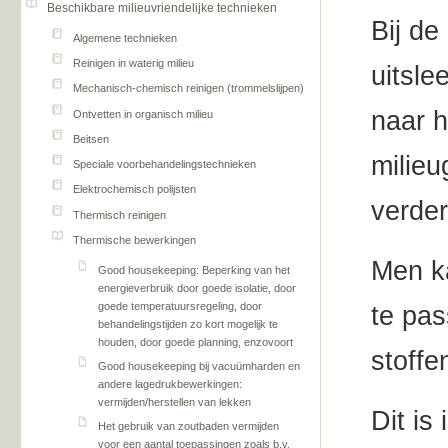
Beschikbare milieuvriendelijke technieken
Bij de
Algemene technieken
Reinigen in waterig milieu
uitsle
Mechanisch-chemisch reinigen (trommelslijpen)
naar h
Ontvetten in organisch milieu
Beitsen
milieu
Speciale voorbehandelingstechnieken
Elektrochemisch polijsten
verder
Thermisch reinigen
Thermische bewerkingen
Men k
Good housekeeping: Beperking van het
energieverbruik door goede isolatie, door
goede temperatuursregeling, door
te pas
behandelingstijden zo kort mogelijk te
houden, door goede planning, enzovoort
stoffe
Good housekeeping bij vacuümharden en
andere lagedrukbewerkingen:
vermijden/herstellen van lekken
Dit is
Het gebruik van zoutbaden vermijden
voor een aantal toepassingen zoals b.v.