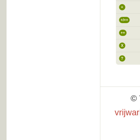
+
+/++
++
X
?
© 
vrijwa