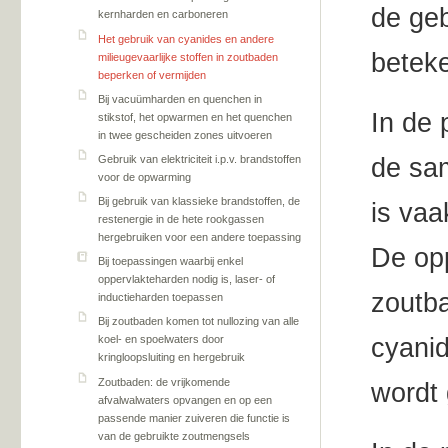
de geb
kernharden en carboneren
Het gebruik van cyanides en andere
betek
milieugevaarlijke stoffen in zoutbaden
beperken of vermijden
Bij vacuümharden en quenchen in
In de 
stikstof, het opwarmen en het quenchen
in twee gescheiden zones uitvoeren
Gebruik van elektriciteit i.p.v. brandstoffen
de sam
voor de opwarming
Bij gebruik van klassieke brandstoffen, de
is vaa
restenergie in de hete rookgassen
hergebruiken voor een andere toepassing
De op
Bij toepassingen waarbij enkel
oppervlakteharden nodig is, laser- of
zoutba
inductieharden toepassen
Bij zoutbaden komen tot nullozing van alle
cyanid
koel- en spoelwaters door
kringloopsluiting en hergebruik
Zoutbaden: de vrijkomende
wordt
afvalwalwaters opvangen en op een
passende manier zuiveren die functie is
van de gebruikte zoutmengsels