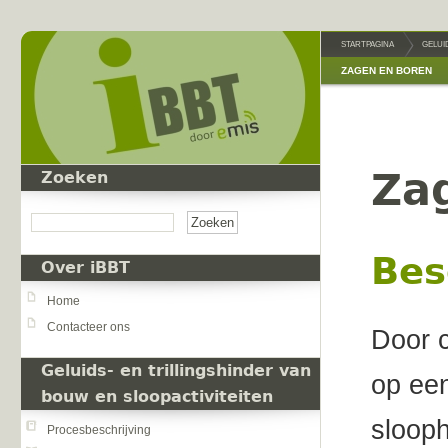
Overslaan en naar de inhoud gaan
STARTPAGINA
GELUI
ZAGEN EN BOREN
Za
Zoeken
Zoeken
Bes
Over iBBT
Home
Contacteer ons
Door c
Geluids- en trillingshinder van
op een
bouw en sloopactiviteiten
sloop
Procesbeschrijving