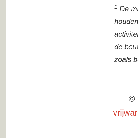
1
De maa
houdend
activit
de bouw
zoals b
© 
vrijwa