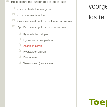
Beschikbare milieuvriendelijke technieken
voorge
Overzichtstabel maatregelen
los te
Generieke maatregelen
Specifieke maatregelen voor funderingswerken
Specifieke maatregelen voor sloopwerken
Pyrotechnisch slopen
Hydraulische sloopschaar
Zagen en boren
Hydraulisch splijten
Drum-cutter
Waterstralen (renoveren)
Toe