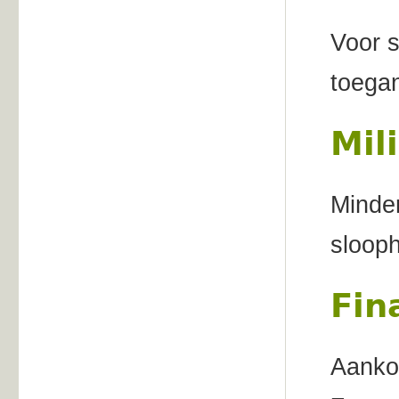
Voor s
toegan
Mil
Minder
sloop
Fin
Aankoo