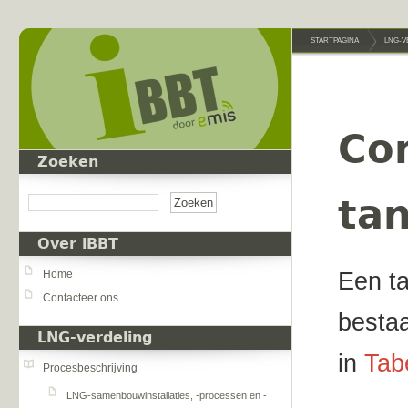
Overslaan en naar de inhoud gaan
STARTPAGINA
LNG-V
Co
Zoeken
Zoeken
tan
Over iBBT
Een ta
Home
Contacteer ons
besta
LNG-verdeling
in
Tab
Procesbeschrijving
LNG-samenbouwinstallaties, -processen en -