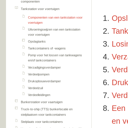
componenten
Tankstation voor voertuigen
Opsl
Componenten van een tankstation voor
voertuigen
Tank
Uitvoeringswijzen van een tankstation
voor voertuigen
Losin
Opslagtanks
Tankcontainers of -wagens
Verz
Pomp voor het lossen van tankwagens
en/of tankcontainers
Ver
Verzadigingsverdamper
Verdeelpompen
Dru
Drukopbouwverdamper
Verdeelzuil
Verd
Verdeelleidingen
Bunkerstation voor vaartuigen
Een 
Truck-to-ship (TTS) bunkerlocatie en
stelplaatsen voor tankcontainers
en v
Stelplaats voor tankcontainers