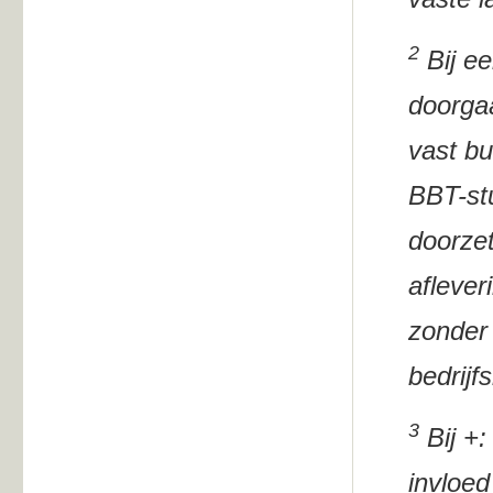
gebruik v
2
gebruik v
Bij ee
Afscherme
doorga
Voorzien 
vast bu
bescherm
Voorzien 
BBT-stu
Veilighei
doorzet
signalisat
aflever
Gecontrol
overslag
zonder 
Voorzien
bedrijf
Voorzien
shutdown
3
Bij +:
Optimalis
Boil-off 
invloed