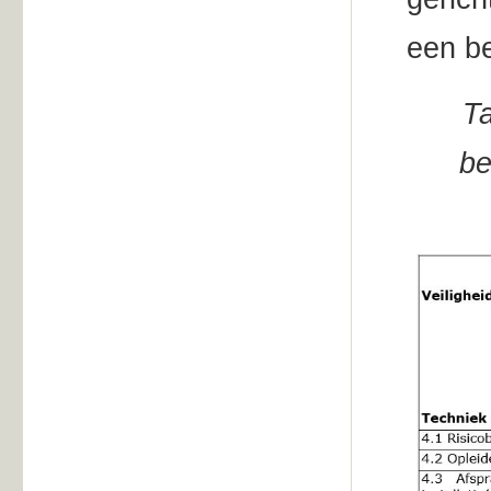
een be
Ta
be