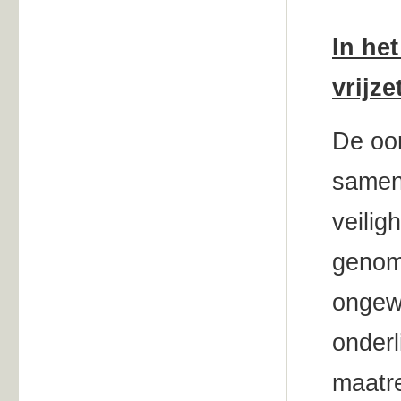
In he
vrijz
De oor
samen
veilig
genome
ongewe
onder
maatre