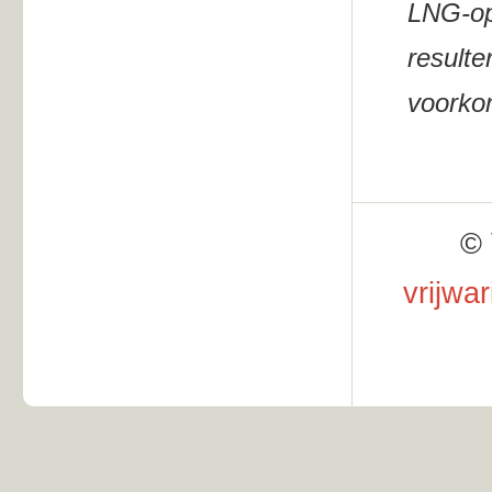
LNG-op
resulte
voorko
© 
vrijwa