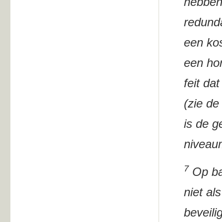
hebben 
redund
een kos
een hor
feit da
(zie de
is de g
niveau
7
Op bas
niet al
beveili