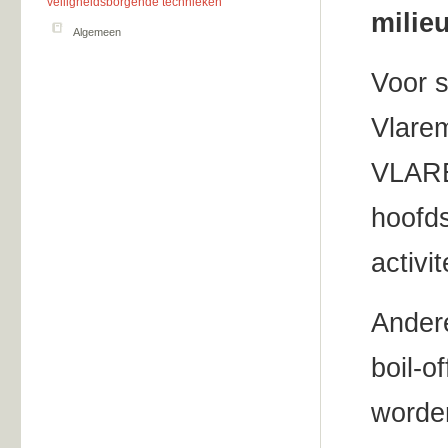
veiligheidsborgende technieken
milie
Algemeen
Voor 
Vlarem
VLAREM
hoofds
activi
Andere
boil-o
worde