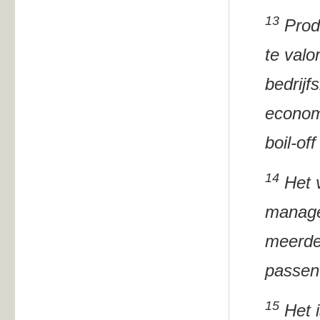
13
Produ
te valo
bedrijf
econom
boil-of
14
Het v
manage
meerde
passen
15
Het i