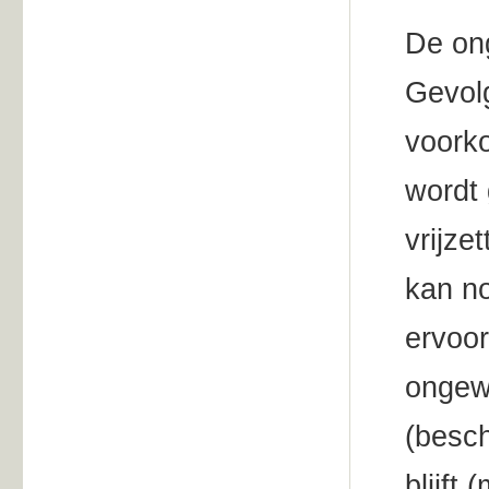
De ong
Gevol
voork
wordt
vrijze
kan n
ervoor
ongewe
(besc
blijft