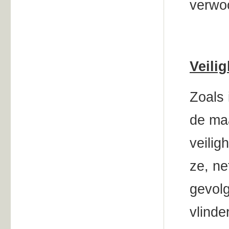
verwo
Veili
Zoals 
de maa
veilig
ze, ne
gevolg
vlinde