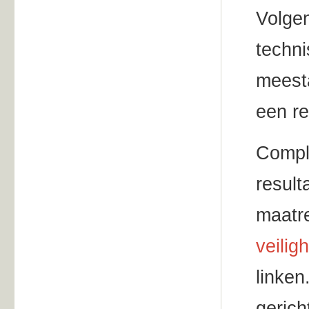
Volgen
techni
meest
een re
Comple
result
maatr
veilig
linken
gerich