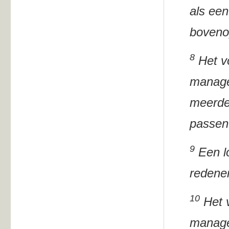
als ee
bovenop
8
Het vo
manage
meerde
passen
9
Een lo
redenen
10
Het v
manage