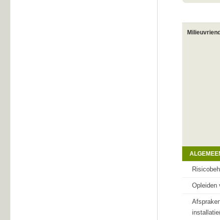
Milieuvrien
ALGEMEE
Risicobe
Opleiden
Afspraken
installati