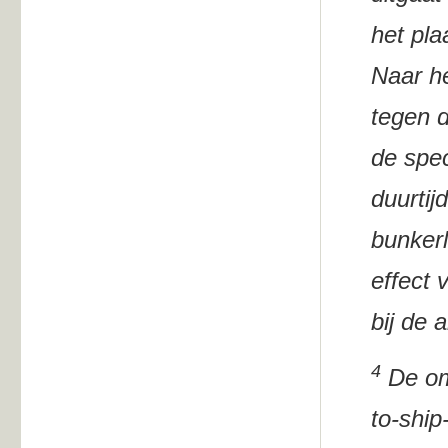
het pla
Naar h
tegen d
de spec
duurtij
bunkerl
effect 
bij de 
4
De om
to-ship