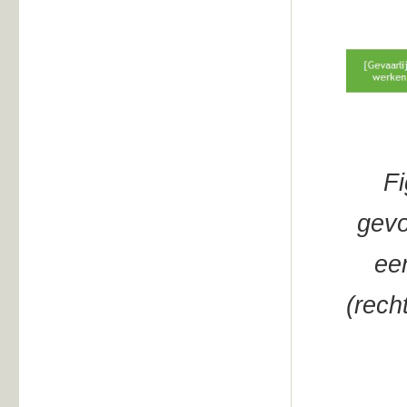
Fi
gevo
ee
(rech