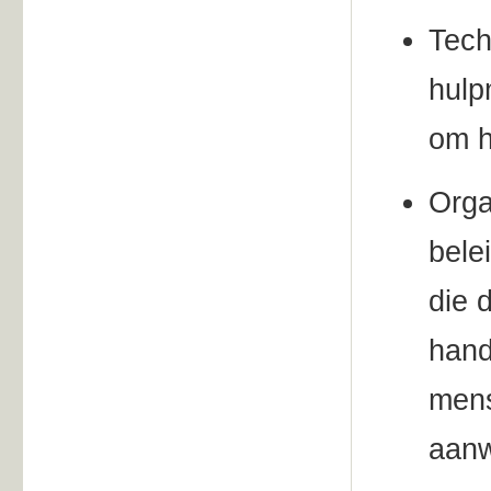
Tech
hulp
om h
Orga
bele
die 
hand
mens
aanw