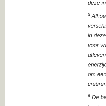
deze in
5
Alhoew
verschi
in dez
voor v
aflever
enerzij
om een 
creëren
6
De bep