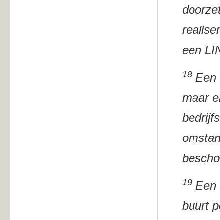
doorzet
realise
een LIN
18
Een f
maar en
bedrij
omstan
bescho
19
Een d
buurt p