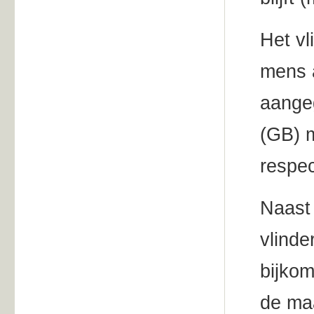
Het vl
mens a
aange
(GB) m
respec
Naast 
vlinde
bijkom
de maa