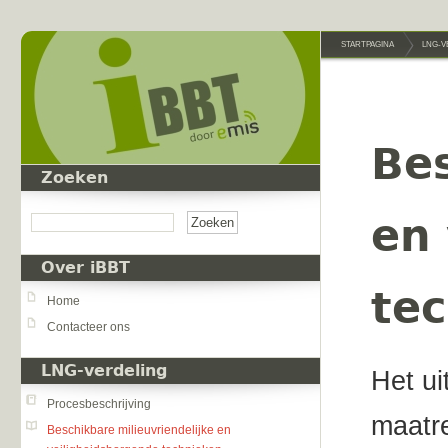
Overslaan en naar de inhoud gaan
STARTPAGINA
LNG-V
Bes
Zoeken
Zoeken
en
Over iBBT
te
Home
Contacteer ons
LNG-verdeling
Het ui
Procesbeschrijving
maatr
Beschikbare milieuvriendelijke en