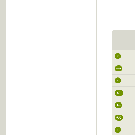
0
-/--
-
+/--
+/-
+/0
+