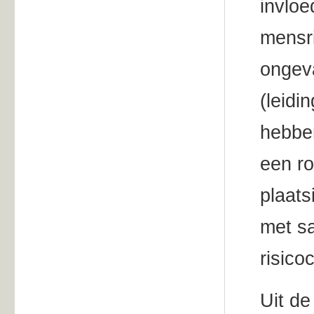
invloe
mensr
ongeva
(leidi
hebbe
een ro
plaats
met sa
risico
Uit de