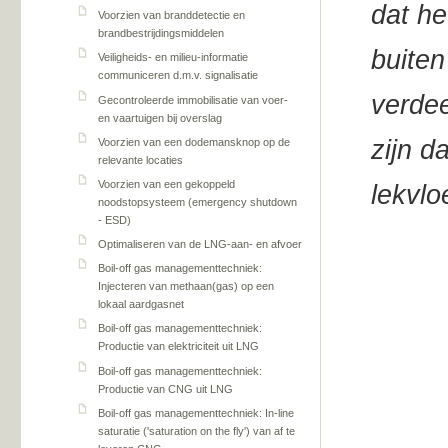
dat he
Voorzien van branddetectie en
brandbestrijdingsmiddelen
buiten
Veiligheids- en milieu-informatie
communiceren d.m.v. signalisatie
verdee
Gecontroleerde immobilisatie van voer-
en vaartuigen bij overslag
zijn d
Voorzien van een dodemansknop op de
relevante locaties
Voorzien van een gekoppeld
lekvlo
noodstopsysteem (emergency shutdown
- ESD)
Optimaliseren van de LNG-aan- en afvoer
Boil-off gas managementtechniek:
Injecteren van methaan(gas) op een
lokaal aardgasnet
Boil-off gas managementtechniek:
Productie van elektriciteit uit LNG
Boil-off gas managementtechniek:
Productie van CNG uit LNG
Boil-off gas managementtechniek: In-line
saturatie ('saturation on the fly') van af te