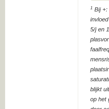
1
Bij +:
invloed
5/j en 
plasvor
faalfr
mensris
plaatsi
saturat
blijkt 
op het 