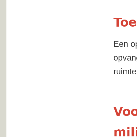
Toe
Een op
opvang
ruimte
Voo
mil