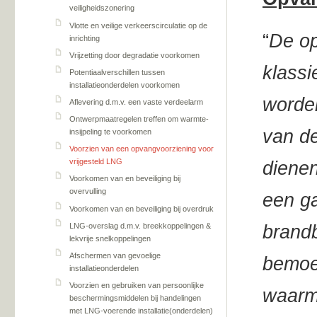
veiligheidszonering
Vlotte en veilige verkeerscirculatie op de
“
De op
inrichting
Vrijzetting door degradatie voorkomen
klassi
Potentiaalverschillen tussen
installatieonderdelen voorkomen
worden
Aflevering d.m.v. een vaste verdeelarm
Ontwerpmaatregelen treffen om warmte-
van de
insijpeling te voorkomen
Voorzien van een opvangvoorziening voor
vrijgesteld LNG
dienen
Voorkomen van en beveiliging bij
overvulling
een g
Voorkomen van en beveiliging bij overdruk
LNG-overslag d.m.v. breekkoppelingen &
brandb
lekvrije snelkoppelingen
Afschermen van gevoelige
bemoei
installatieonderdelen
Voorzien en gebruiken van persoonlijke
waarme
beschermingsmiddelen bij handelingen
met LNG-voerende installatie(onderdelen)