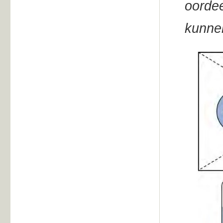
oordee
kunne