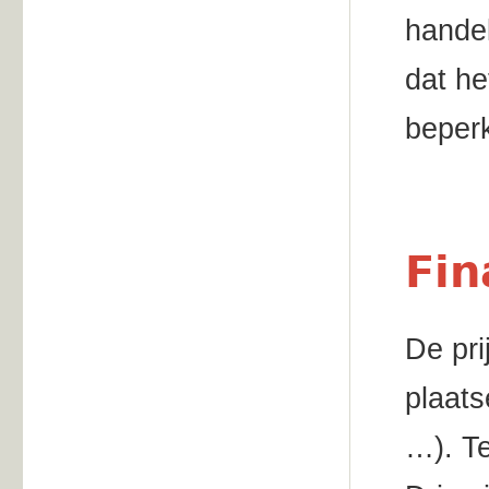
handel
dat he
beperk
Fin
De pri
plaats
…). Te