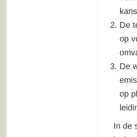
kans
De t
op v
omva
De w
emis
op p
leid
In de