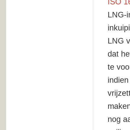
ISO 1
LNG-in
inkuip
LNG ve
dat he
te voo
indie
vrijze
maken
nog aa