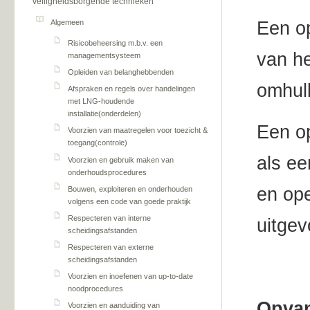
veiligheidsborgende technieken
Algemeen
Een o
Risicobeheersing m.b.v. een
van he
managementsysteem
Opleiden van belanghebbenden
omhull
Afspraken en regels over handelingen
met LNG-houdende
installatie(onderdelen)
Een op
Voorzien van maatregelen voor toezicht &
toegang(controle)
als ee
Voorzien en gebruik maken van
onderhoudsprocedures
en op
Bouwen, exploiteren en onderhouden
volgens een code van goede praktijk
Respecteren van interne
uitgev
scheidingsafstanden
Respecteren van externe
scheidingsafstanden
Voorzien en inoefenen van up-to-date
noodprocedures
Opvan
Voorzien en aanduiding van