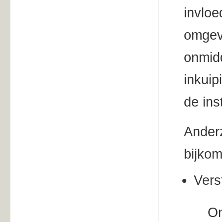
invloe
omgevi
onmidd
inkuip
de ins
Anderz
bijkom
Vers
On