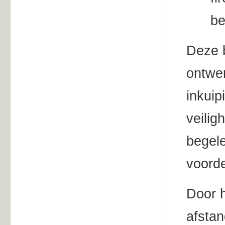
be
Deze 
ontwer
inkui
veilig
begel
voorde
Door h
afstan