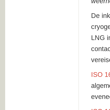
weerh
De ink
cryog
LNG in
contac
vereis
ISO 1
algeme
evenee