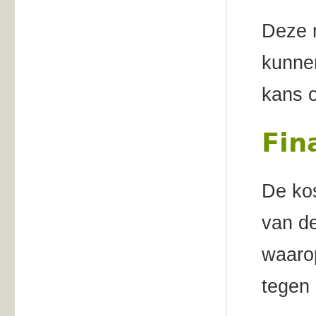
Deze m
kunnen
kans o
Fin
De kos
van de
waarop
tegen 