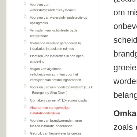
Voorzien van
om mis
waterstofgasdetectiesystemen
Voorzien van waterstofvlamdetectie op
opslagtanks
onbev
Vermijden van luchtintrede bij de
compressor
schei
Voldoende ventilatie garanderen bij
installaties in besloten ruimtes
brandg
Plaatsen van installaties in een open
omgeving
groei
Volgen van algemene
veiligheidsvoorschriften voor het
worden
vermijden van ontstekingsbronnen
Voorzien van een noodstopsysteem (ESD
belang
- Emergency Shut Down)
Opmaken van een ATEX-zoneringsplan
Afschermen van gevoelige
Omkas
installatieonderdelen
Voorzien van brandwerende muren
zoals 
tussen installatie-onderdelen
Gebruik van hemelwater bij on-site