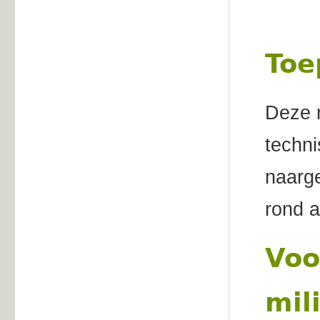
Toe
Deze m
techni
naarg
rond a
Voo
mil