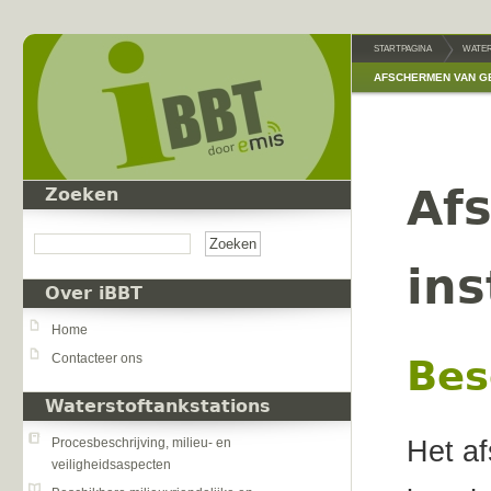
Overslaan en naar de inhoud gaan
STARTPAGINA
WATER
AFSCHERMEN VAN G
Af
Zoeken
Zoeken
ins
Over iBBT
Home
Contacteer ons
Bes
Waterstoftankstations
Het af
Procesbeschrijving, milieu- en
veiligheidsaspecten