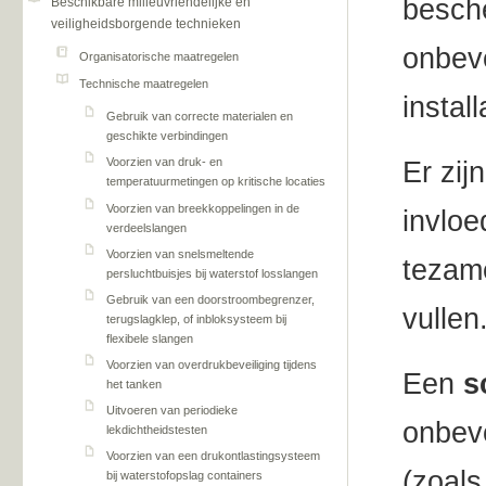
besch
Beschikbare milieuvriendelijke en
veiligheidsborgende technieken
onbevo
Organisatorische maatregelen
Technische maatregelen
instal
Gebruik van correcte materialen en
geschikte verbindingen
Voorzien van druk- en
Er zij
temperatuurmetingen op kritische locaties
Voorzien van breekkoppelingen in de
invloe
verdeelslangen
Voorzien van snelsmeltende
tezam
persluchtbuisjes bij waterstof losslangen
Gebruik van een doorstroombegrenzer,
vullen
terugslagklep, of inbloksysteem bij
flexibele slangen
Voorzien van overdrukbeveiliging tijdens
Een
s
het tanken
Uitvoeren van periodieke
onbevo
lekdichtheidstesten
Voorzien van een drukontlastingsysteem
(zoals
bij waterstofopslag containers