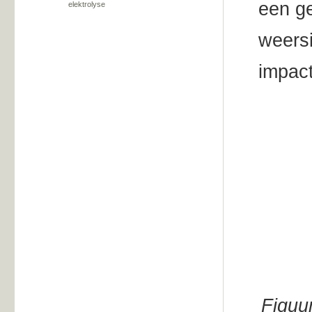
een g
elektrolyse
weersi
impact
Figuu