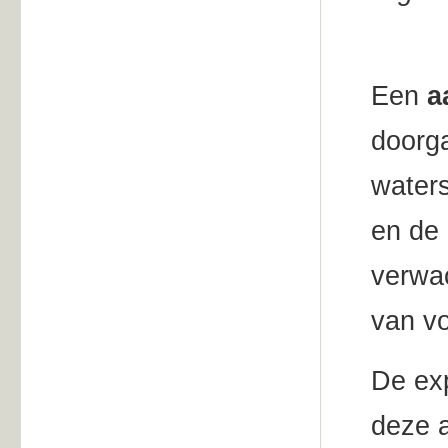
Een
a
doorg
waters
en de 
verwac
van vo
De exp
deze a