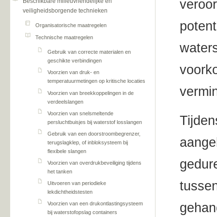
veroor
Beschikbare milieuvriendelijke en
veiligheidsborgende technieken
potent
Organisatorische maatregelen
Technische maatregelen
waters
Gebruik van correcte materialen en
geschikte verbindingen
voork
Voorzien van druk- en
temperatuurmetingen op kritische locaties
vermin
Voorzien van breekkoppelingen in de
verdeelslangen
Voorzien van snelsmeltende
Tijden
persluchtbuisjes bij waterstof losslangen
Gebruik van een doorstroombegrenzer,
aangeb
terugslagklep, of inbloksysteem bij
flexibele slangen
gedure
Voorzien van overdrukbeveiliging tijdens
het tanken
tussen
Uitvoeren van periodieke
lekdichtheidstesten
gehand
Voorzien van een drukontlastingsysteem
bij waterstofopslag containers