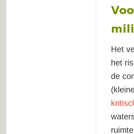
Voo
mil
Het ve
het ri
de con
(klei
kritis
waters
ruimte