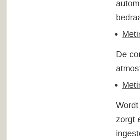
automa
bedraa
Meti
De co
atmosf
Meti
Wordt 
zorgt 
inges