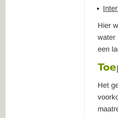
Inte
Hier w
water 
een la
Toe
Het ge
voork
maatr