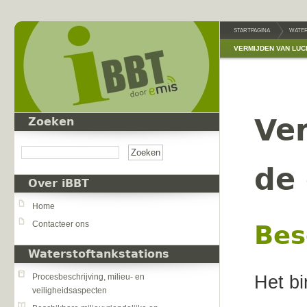
Overslaan en naar de inhoud gaan
STARTPAGINA
WATER
VERMIJDEN VAN LUC
Ver
Zoeken
Zoeken
de
Over iBBT
Home
Contacteer ons
Bes
Waterstoftankstations
Het bi
Procesbeschrijving, milieu- en
veiligheidsaspecten