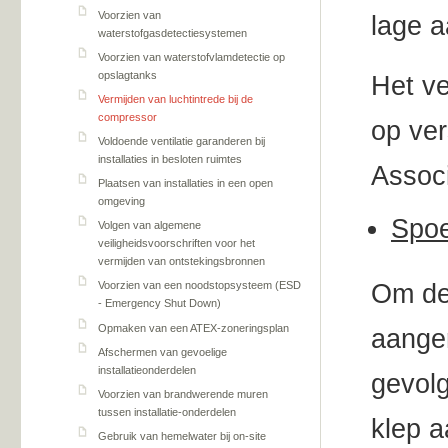
Voorzien van
lage 
waterstofgasdetectiesystemen
Voorzien van waterstofvlamdetectie op
opslagtanks
Het ve
Vermijden van luchtintrede bij de
compressor
op ver
Voldoende ventilatie garanderen bij
installaties in besloten ruimtes
Associ
Plaatsen van installaties in een open
omgeving
Spoe
Volgen van algemene
veiligheidsvoorschriften voor het
vermijden van ontstekingsbronnen
Om de 
Voorzien van een noodstopsysteem (ESD
- Emergency Shut Down)
Opmaken van een ATEX-zoneringsplan
aanger
Afschermen van gevoelige
installatieonderdelen
gevolg
Voorzien van brandwerende muren
tussen installatie-onderdelen
klep a
Gebruik van hemelwater bij on-site