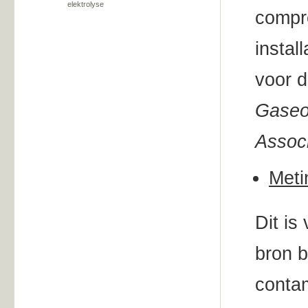
elektrolyse
compr
instal
voor 
Gaseo
Associ
Meti
Dit is
bron b
contam