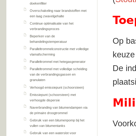
doekenfilter
Overschakeling naar brandstoffen met
Toe
een laag zwavelgehalte
Continue optimalisatie van het
verbrandingsproces
Beperken van de
Op bas
behandelingstemperatuur
Paralleltrommelconstructie met volledige
keuze
vlamafscherming
Paralleltrommel met hetegasgenerator
De ind
Paralleltrommel met volledige scheiding
van de verbrandingsgassen en
plaats
granulaten
Verhoogd emissiepunt (schoorsteen)
Emissiepunt (schoorsteen) met
Mil
verhoogde dispersie
Naverbranding van bitumendampen via
de primaire droogtrommel
Gebruik van een bitumenpomp bij het
Voork
vullen van bitumentanks
Gebruik van een waterslot voor