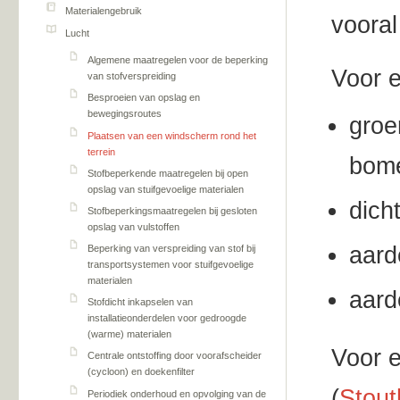
Materialengebruik
vooral
Lucht
Algemene maatregelen voor de beperking
Voor e
van stofverspreiding
Besproeien van opslag en
bewegingsroutes
groe
Plaatsen van een windscherm rond het
terrein
bom
Stofbeperkende maatregelen bij open
opslag van stuifgevoelige materialen
dich
Stofbeperkingsmaatregelen bij gesloten
opslag van vulstoffen
aard
Beperking van verspreiding van stof bij
transportsystemen voor stuifgevoelige
materialen
aard
Stofdicht inkapselen van
installatieonderdelen voor gedroogde
(warme) materialen
Voor e
Centrale ontstoffing door voorafscheider
(cycloon) en doekenfilter
(
Stout
Periodiek onderhoud en opvolging van de