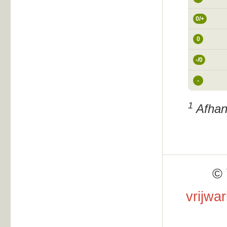
0/+
0
-/0
-
1
Afhank
© 
vrijwa