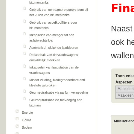
bitumentanks
Fin
Gebruik van een dampretoursysteem bij
het vullen van bitumentanks
Gebruik van actiefkoolfilters voor
Naast
bitumentanks
Inkapselen van menger tot aan
ook he
asfaltwachtsilo’s
Automatisch sluitende laaddeuren
wallen
De laadbak van de vrachtwagens
onmiddellijk afdekken
Inkapselen van laadstation van de
vrachtwagens
Toon enke
Minder vluchtig, biodegradeerbare anti-
Aspecten
kleefolie gebruiken
Geurneutralisatie via parfum verneveling
Geurneutralisatie via toevoeging aan
bitumen
Energie
Geluid
Milieuvrien
Bodem