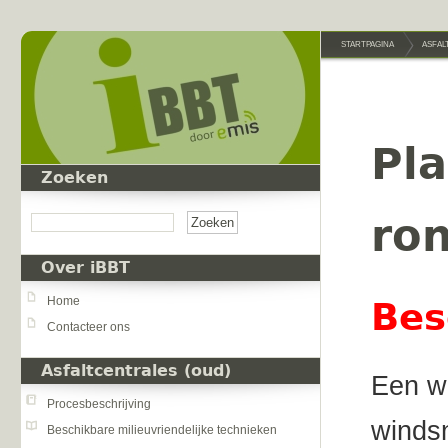
Overslaan en naar de inhoud gaan
STARTPAGINA
ASFAL
Pl
Zoeken
Zoeken
ron
Over iBBT
Home
Bes
Contacteer ons
Asfaltcentrales (oud)
Een wi
Procesbeschrijving
windsn
Beschikbare milieuvriendelijke technieken