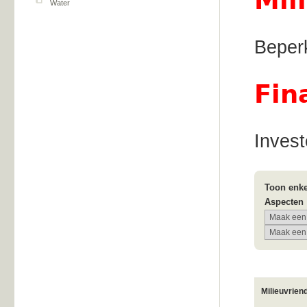
Mil
Water
Beperk
Fin
Invest
Toon enke
Aspecten
Milieuvrien