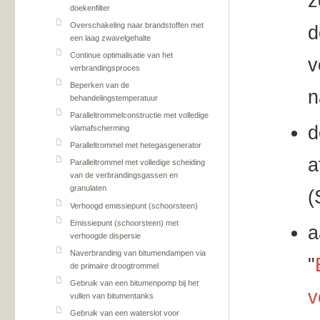
z
doekenfilter
Overschakeling naar brandstoffen met
d
een laag zwavelgehalte
Continue optimalisatie van het
v
verbrandingsproces
Beperken van de
n
behandelingstemperatuur
Paralleltrommelconstructie met volledige
d
vlamafscherming
Paralleltrommel met hetegasgenerator
a
Paralleltrommel met volledige scheiding
van de verbrandingsgassen en
granulaten
(
Verhoogd emissiepunt (schoorsteen)
Emissiepunt (schoorsteen) met
a
verhoogde dispersie
Naverbranding van bitumendampen via
"
de primaire droogtrommel
Gebruik van een bitumenpomp bij het
v
vullen van bitumentanks
Gebruik van een waterslot voor