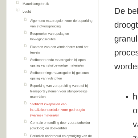
Materialengebruik
De be
Lucht
Algemene maatregelen voor de beperking
droog
van stofverspreiding
Besproeien van opslag en
granul
bewegingsroutes
Plaatsen van een windscherm rond het
proces
terrein
Stofbeperkende maatregelen bij open
worde
opslag van stuifgevoelige materialen
Stofbeperkingsmaatregelen bij gesloten
opslag van vulstoffen
Beperking van verspreiding van stof bij
transportsystemen voor stuifgevoelige
h
materialen
Stofdicht inkapselen van
o
installatieonderdelen voor gedroogde
(warme) materialen
v
Centrale ontstoffing door voorafscheider
(cycloon) en doekenfilter
Periodiek onderhoud en opvolging van de