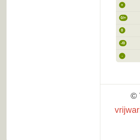
+
0/+
0
-/0
-
© 
vrijwa