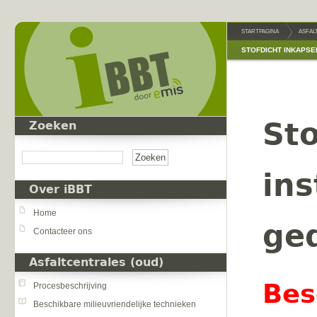
Overslaan en naar de inhoud gaan
STARTPAGINA
ASFAL
STOFDICHT INKAPSE
Sto
Zoeken
Zoeken
ins
Over iBBT
Home
ge
Contacteer ons
Asfaltcentrales (oud)
Bes
Procesbeschrijving
Beschikbare milieuvriendelijke technieken