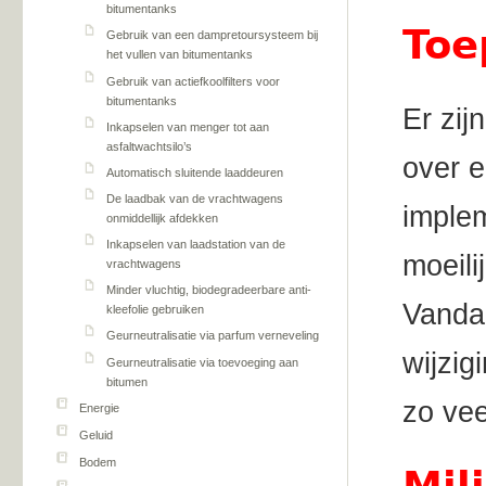
bitumentanks
Toe
Gebruik van een dampretoursysteem bij
het vullen van bitumentanks
Gebruik van actiefkoolfilters voor
bitumentanks
Er zij
Inkapselen van menger tot aan
asfaltwachtsilo’s
over e
Automatisch sluitende laaddeuren
De laadbak van de vrachtwagens
implem
onmiddellijk afdekken
Inkapselen van laadstation van de
moeili
vrachtwagens
Minder vluchtig, biodegradeerbare anti-
Vandaa
kleefolie gebruiken
Geurneutralisatie via parfum verneveling
wijzig
Geurneutralisatie via toevoeging aan
bitumen
zo vee
Energie
Geluid
Bodem