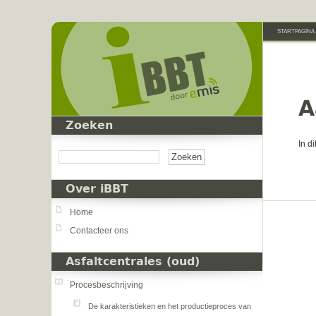
Overslaan en naar de inhoud gaan
STARTPAGINA
A
Zoeken
Zoeken
In d
Over iBBT
Home
Contacteer ons
Asfaltcentrales (oud)
Procesbeschrijving
De karakteristieken en het productieproces van