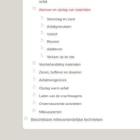
asfalt
Aanvoer en opslag van materialen
Steenslag en zand
Asfaltgranulaten
Vulstof
Bitumen
Additieven
Verkeer op de site
Voorbehandeling materialen
Zeven, bufferen en doseren
Asfaltmengproces
Opslag warm asfalt
Laden van de vrachtwagens
Ondersteunende activiteiten
Milieuaspecten
Beschikbare milieuvriendelijke technieken