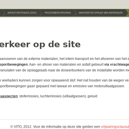
ASFALTCENTRALES (OUD)
PROCESBESCHRIJVING
AANVOER EN OPSLAG VAN MATERIALEN
erkeer op de site
aanvoeren van de externe materialen, het intern transport en het afvoeren van het a
nsportbewegingen
. Aan- en afvoer van materialen en asfalt gebeurt
via vrachtwag
ranulaten van de opslagplaats naar de doseerbunkers van de installatie worden m
 wielladers kunnen zorgen voor opwaaiend stof. Het nat houden van de wegen vermi
sportbewegingen gaan gepaard met lawaai en emissies van motoruitlaatgassen.
euaspecten
: stofemissies, luchtemissies (uitlaatgassen), geluid
© VITO, 2012. Voor de informatie op deze site gelden een
vrijwaringsclausu