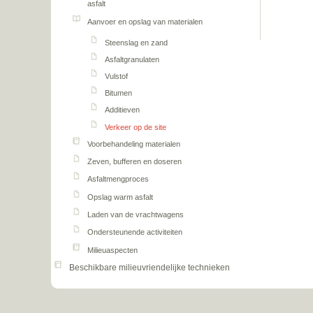
asfalt
Aanvoer en opslag van materialen
Steenslag en zand
Asfaltgranulaten
Vulstof
Bitumen
Additieven
Verkeer op de site
Voorbehandeling materialen
Zeven, bufferen en doseren
Asfaltmengproces
Opslag warm asfalt
Laden van de vrachtwagens
Ondersteunende activiteiten
Milieuaspecten
Beschikbare milieuvriendelijke technieken