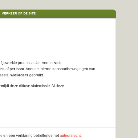
VERKEER OP DE SITE
fgewerkte product asfalt, vereist
vele
ens
of
per boot
. Voor de interne transportbewegingen van
eestal
wielladers
gebruikt.
jdt deze diffuse stofemissie. Al deze
le
en een verklaring betreffende het
auteursrecht
.