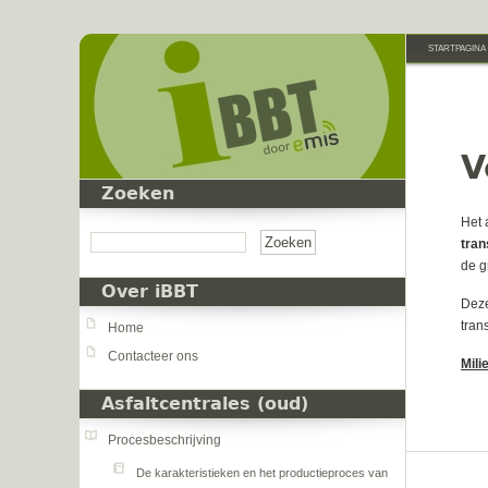
Overslaan en naar de inhoud gaan
STARTPAGINA
V
Zoeken
Zoeken
Het 
tra
de g
Over iBBT
Deze
tran
Home
Contacteer ons
Mili
Asfaltcentrales (oud)
Procesbeschrijving
De karakteristieken en het productieproces van