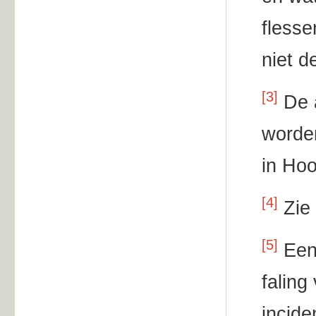
flesse
niet d
[3]
De 
worden
in Hoo
[4]
Zie 
[5]
Een 
faling
incide