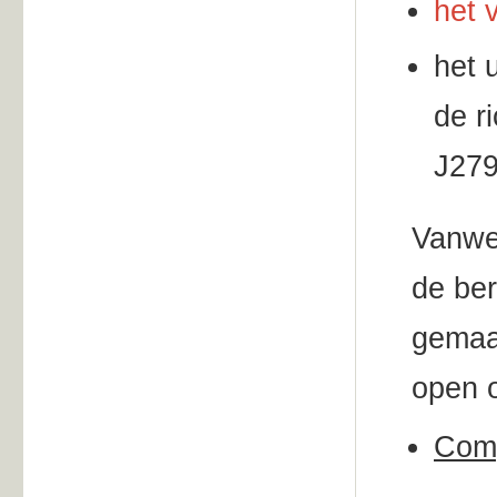
het 
het 
de r
J279
Vanw
de ber
gemaak
open 
Comp