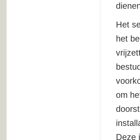
diene
Het se
het be
vrijze
bestud
voork
om het
doors
instal
Deze i