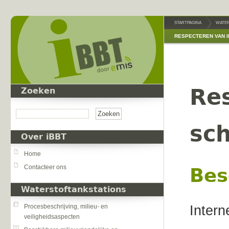
Overslaan en naar de inhoud gaan
STARTPAGINA
WATER
RESPECTEREN VAN 
Re
Zoeken
Zoeken
sc
Over iBBT
Home
Contacteer ons
Bes
Waterstoftankstations
Intern
Procesbeschrijving, milieu- en
veiligheidsaspecten