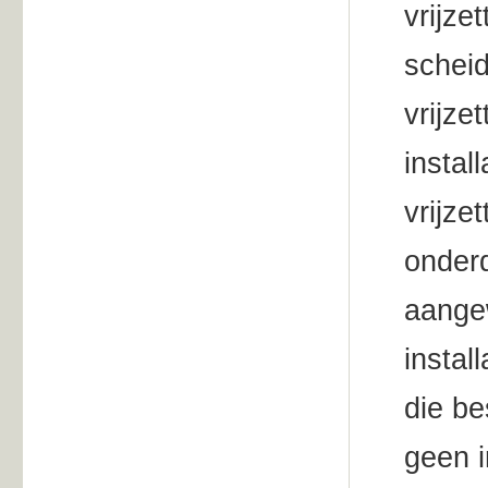
vrijze
scheid
vrijze
insta
vrijze
onderd
aangew
instal
die be
geen 