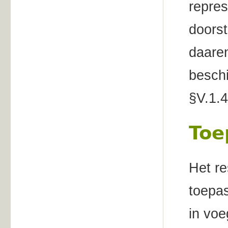
repres
doorst
daaren
beschi
§V.1.
Toe
Het re
toepas
in voe