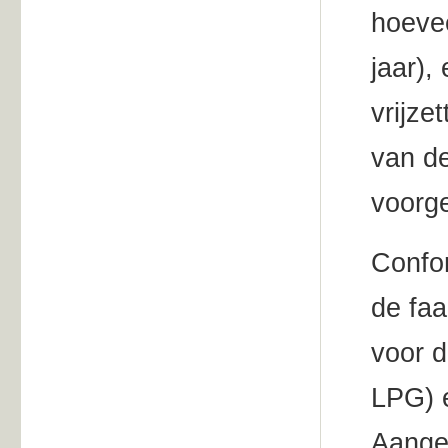
hoevee
jaar),
vrijze
van de
voorg
Confo
de faa
voor d
LPG) e
Aange