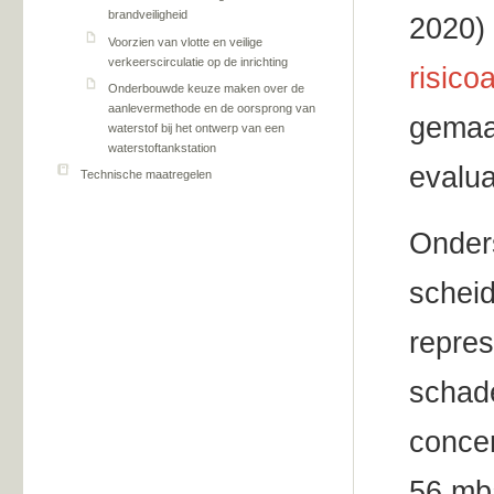
brandveiligheid
2020)
Voorzien van vlotte en veilige
verkeerscirculatie op de inrichting
risico
Onderbouwde keuze maken over de
aanlevermethode en de oorsprong van
gemaak
waterstof bij het ontwerp van een
waterstoftankstation
evalua
Technische maatregelen
Onder
schei
repres
schade
concen
56 mba