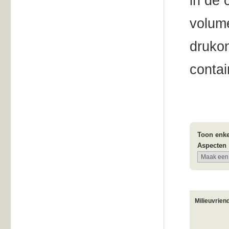
in de 
volume
drukon
contai
Toon enke
Aspecten
Milieuvrien