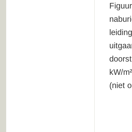
Figuur
naburi
leidin
uitgaa
doorst
kW/m² 
(niet 