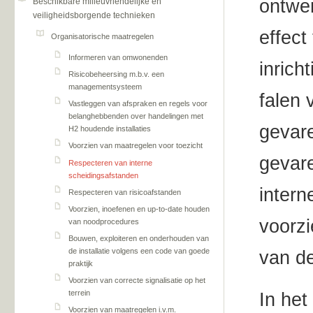
ontwer
Beschikbare milieuvriendelijke en
veiligheidsborgende technieken
effect
Organisatorische maatregelen
Informeren van omwonenden
inrich
Risicobeheersing m.b.v. een
managementsysteem
falen 
Vastleggen van afspraken en regels voor
belanghebbenden over handelingen met
gevar
H2 houdende installaties
Voorzien van maatregelen voor toezicht
gevare
Respecteren van interne
scheidingsafstanden
intern
Respecteren van risicoafstanden
Voorzien, inoefenen en up-to-date houden
voorzi
van noodprocedures
Bouwen, exploiteren en onderhouden van
de installatie volgens een code van goede
van de
praktijk
Voorzien van correcte signalisatie op het
terrein
In he
Voorzien van maatregelen i.v.m.