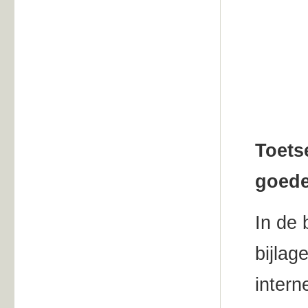
Toets
goede
In de 
bijlag
intern