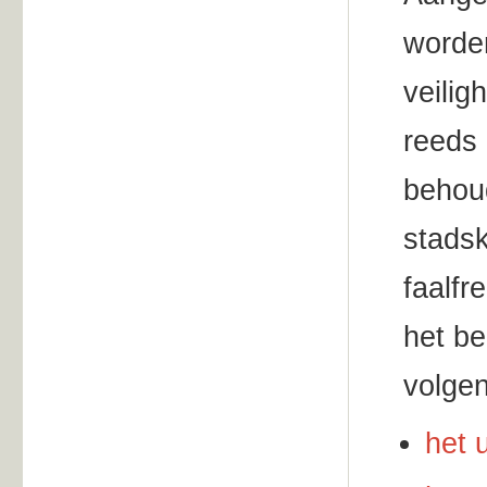
worden
veilig
reeds 
behoud
stads
faalfr
het b
volgen
het 