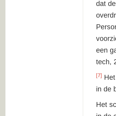
dat de
overdr
Person
voorzi
een ga
tech, 
[7]
Het 
in de 
Het sc