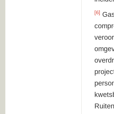
[6]
Gase
compre
veroor
omgevi
overdr
projec
person
kwetsb
Ruiten