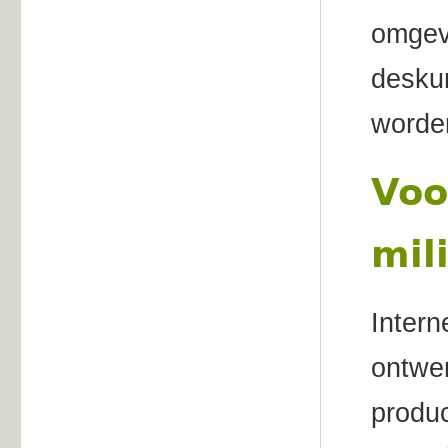
omgev
deskun
worde
Voo
mil
Intern
ontwer
produc