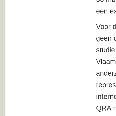
een e
Voor d
geen d
studie
Vlaam
anderz
repres
inter
QRA me