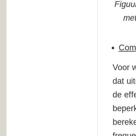
Figuu
met
Comp
Voor w
dat ui
de eff
beperk
bereke
freque