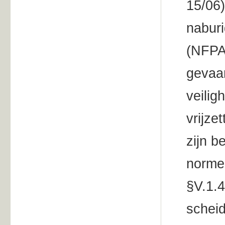
15/06)
naburi
(NFPA 
gevaar
veilig
vrijze
zijn b
norme
§V.1.4
scheid