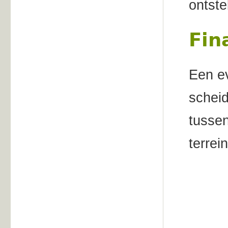
ontste
Fin
Een ev
scheid
tussen
terrei