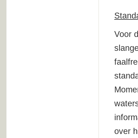
Stand
Voor d
slange
faalfr
standa
Moment
waters
inform
over h