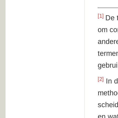
[1]
De 
om con
andere
termen
gebrui
[2]
In 
metho
scheid
en wat