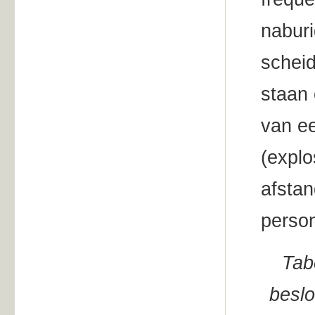
naburi
schei
staan 
van e
(explo
afstan
person
Tab
beslo