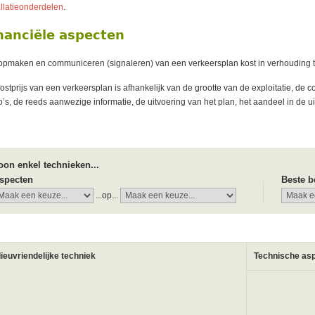
allatieonderdelen
.
nanciële aspecten
opmaken en communiceren (signaleren) van een verkeersplan kost in verhouding tot d
ostprijs van een verkeersplan is afhankelijk van de grootte van de exploitatie, de c
co’s, de reeds aanwezige informatie, de uitvoering van het plan, het aandeel in de u
oon enkel technieken...
specten
Beste b
...op...
lieuvriendelijke techniek
Technische as