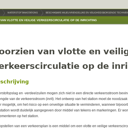
WATERSTOFTANKSTATIONS
BESCHIKBARE MILIEUVRIENDELIJKE EN VEILIGHEIDSBORGENDE TECHNIE
VAN VLOTTE EN VEILIGE VERKEERSCIRCULATIE OP DE INRICHTING
oorzien van vlotte en veili
erkeerscirculatie op de inr
schrijving
rstofopslag en -verdeelzuilen mogen zich niet in een directe verkeersstroom bevinde
engde van de verkeersstroom (inrit). Het ontwerp van het station moet de noodza
r mogelijk, om het risico op een onveilige situatie te verminderen, wanneer bijvo
station wordt duidelijk aangegeven door middel van tekens en markeringen. Er wo
ementeren op het station.
opstellen van een verkeersplan is een middel om een vlotte en veilige verkeerscircul