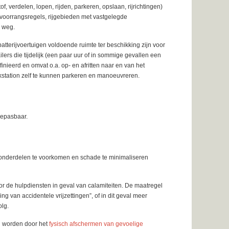
, verdelen, lopen, rijden, parkeren, opslaan, rijrichtingen)
, voorrangsregels, rijgebieden met vastgelegde
e weg.
 batterijvoertuigen voldoende ruimte ter beschikking zijn voor
ilers die tijdelijk (een paar uur of in sommige gevallen een
inieerd en omvat o.a. op- en afritten naar en van het
nkstation zelf te kunnen parkeren en manoeuvreren.
toepasbaar.
ieonderdelen te voorkomen en schade te minimaliseren
r de hulpdiensten in geval van calamiteiten. De maatregel
ing van accidentele vrijzettingen”, of in dit geval meer
olg.
an worden door het
fysisch afschermen van gevoelige