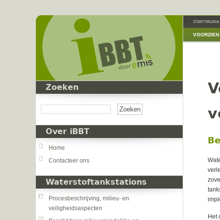
Overslaan en naar de inhoud gaan
STARTPAGINA
VOORZIEN 
V
Zoeken
Zoeken
v
Over iBBT
Be
Home
Wate
Contacteer ons
verl
zove
Waterstoftankstations
tank
Procesbeschrijving, milieu- en
impl
veiligheidsaspecten
Het 