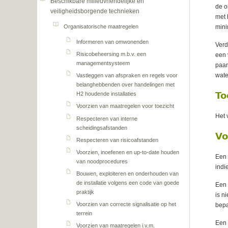
Beschikbare milieuvriendelijke en
de o
veiligheidsborgende technieken
met 
Organisatorische maatregelen
mini
Informeren van omwonenden
Verd
Risicobeheersing m.b.v. een
een 
managementsysteem
paar
wate
Vastleggen van afspraken en regels voor
belanghebbenden over handelingen met
To
H2 houdende installaties
Voorzien van maatregelen voor toezicht
Het 
Respecteren van interne
scheidingsafstanden
Vo
Respecteren van risicoafstanden
Voorzien, inoefenen en up-to-date houden
Een 
van noodprocedures
indi
Bouwen, exploiteren en onderhouden van
de installatie volgens een code van goede
Een 
praktijk
is n
Voorzien van correcte signalisatie op het
bepa
terrein
Een 
Voorzien van maatregelen i.v.m.