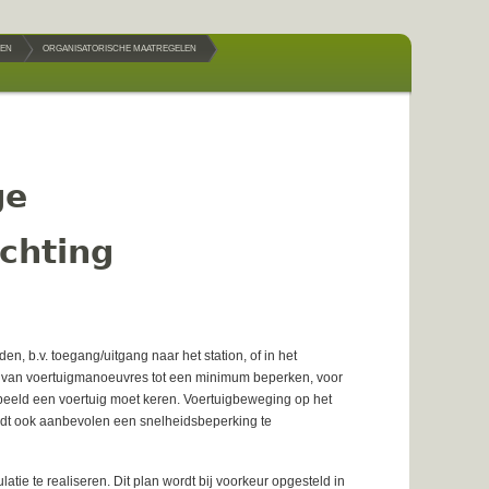
KEN
ORGANISATORISCHE MAATREGELEN
ge
ichting
n, b.v. toegang/uitgang naar het station, of in het
ak van voertuigmanoeuvres tot een minimum beperken, voor
orbeeld een voertuig moet keren. Voertuigbeweging op het
rdt ook aanbevolen een snelheidsbeperking te
atie te realiseren. Dit plan wordt bij voorkeur opgesteld in