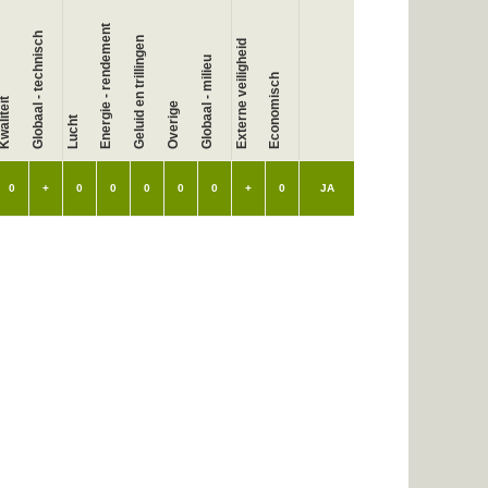
Energie - rendement
Globaal - technisch
Geluid en trillingen
Externe veiligheid
Globaal - milieu
Economisch
waliteit
Overige
Lucht
0
+
0
0
0
0
0
+
0
JA