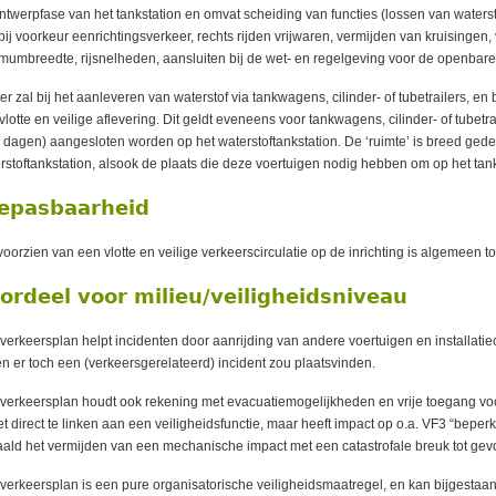
ntwerpfase van het tankstation en omvat scheiding van functies (lossen van waterstof
bij voorkeur eenrichtingsverkeer, rechts rijden vrijwaren, vermijden van kruisingen
mumbreedte, rijsnelheden, aansluiten bij de wet- en regelgeving voor de openbar
er zal bij het aanleveren van waterstof via tankwagens, cilinder- of tubetrailers, en
vlotte en veilige aflevering. Dit geldt eveneens voor tankwagens, cilinder- of tubetra
 dagen) aangesloten worden op het waterstoftankstation. De ‘ruimte’ is breed gedef
rstoftankstation, alsook de plaats die deze voertuigen nodig hebben om op het ta
epasbaarheid
voorzien van een vlotte en veilige verkeerscirculatie op de inrichting is algemeen 
ordeel voor milieu/veiligheidsniveau
verkeersplan helpt incidenten door aanrijding van andere voertuigen en installat
en er toch een (verkeersgerelateerd) incident zou plaatsvinden.
verkeersplan houdt ook rekening met evacuatiemogelijkheden en vrije toegang voo
iet direct te linken aan een veiligheidsfunctie, maar heeft impact op o.a. VF3 “beperk
ald het vermijden van een mechanische impact met een catastrofale breuk tot gev
verkeersplan is een pure organisatorische veiligheidsmaatregel, en kan bijgesta