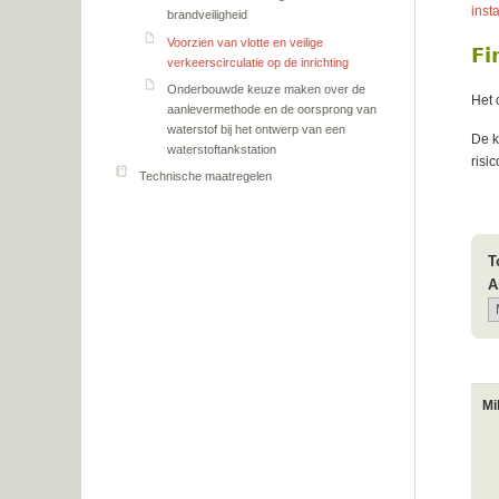
inst
brandveiligheid
Voorzien van vlotte en veilige
Fi
verkeerscirculatie op de inrichting
Onderbouwde keuze maken over de
Het 
aanlevermethode en de oorsprong van
waterstof bij het ontwerp van een
De k
waterstoftankstation
risi
Technische maatregelen
T
A
Mi