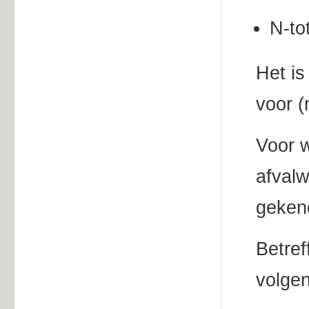
N-t
Het is
voor (
Voor w
afvalw
geken
Betref
volgen