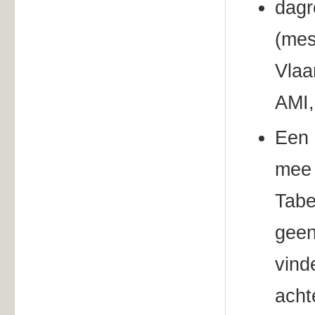
dagr
(mes
Vlaa
AMI,
Een 
mee 
Tabe
geen
vind
acht