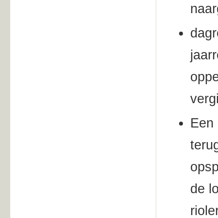
naar
dagr
jaar
oppe
verg
Een 
teru
opsp
de l
riole