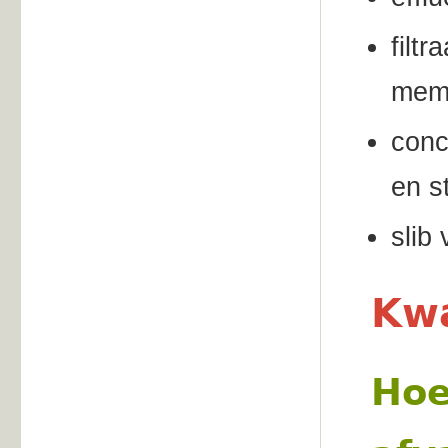
filt
memb
conc
en st
slib
Kwa
Hoe