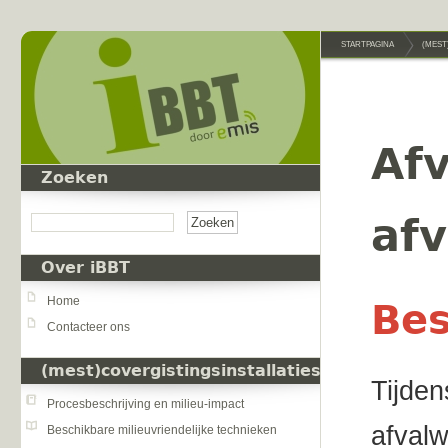
Overslaan en naar de inhoud gaan
STARTPAGINA
(MEST
Afv
Zoeken
Zoeken
af
Over iBBT
Home
Bes
Contacteer ons
(mest)covergistingsinstallaties
Tijden
Procesbeschrijving en milieu-impact
afvalw
Beschikbare milieuvriendelijke technieken