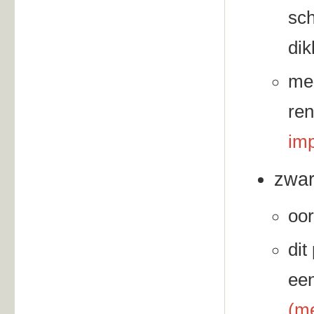
sch
dik
mee
ren
imp
zwar
oor
dit
een
(me