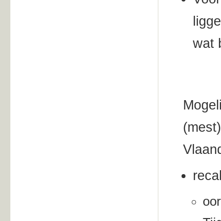
ligg
wat 
Mogeli
(mest)
Vlaand
reca
oor