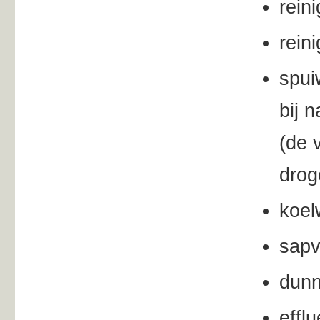
rein
rein
spui
bij 
(de 
drog
koel
sapv
dunn
efflu