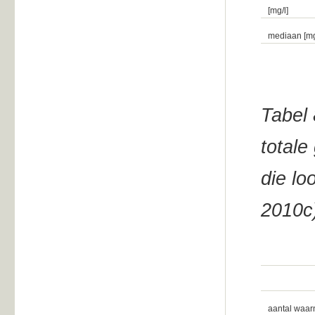
[mg/l]
mediaan [mg
Tabel 
totale
die lo
2010c
aantal waa