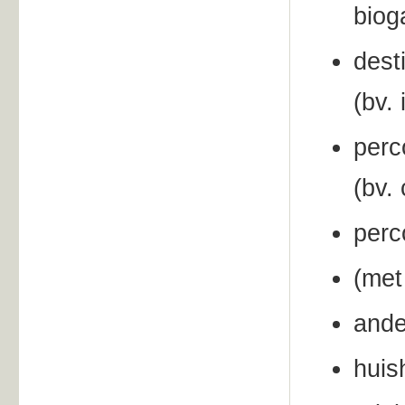
biog
dest
(bv.
perc
(bv.
perc
(met
ande
huis