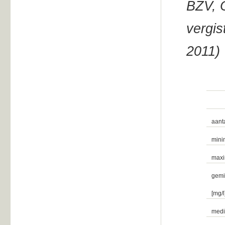
BZV, 
vergis
2011)
aant
mini
maxi
gemi
[mg/l
medi