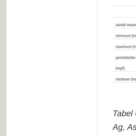
aantal waa
minimum [mg
maximum [mg
gemiddelde
[mg/l]
mediaan [mg
Tabel 
Ag, As