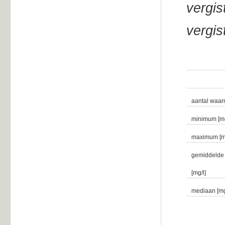
vergis
vergi
aantal waa
minimum [mg
maximum [mg
gemiddelde
[mg/l]
mediaan [mg