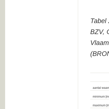
Tabel 
BZV, 
Vlaams
(BRON
aantal waa
minimum [mg
maximum [mg