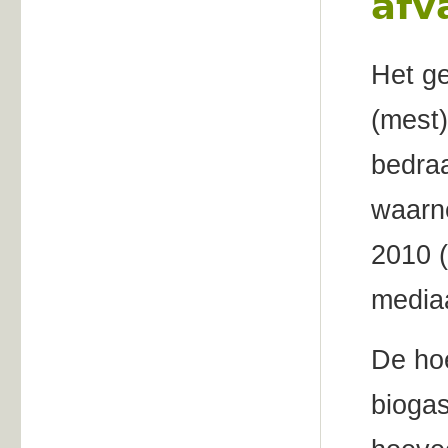
afv
Het ge
(mest)
bedra
waarn
2010 
media
De hoe
biogas