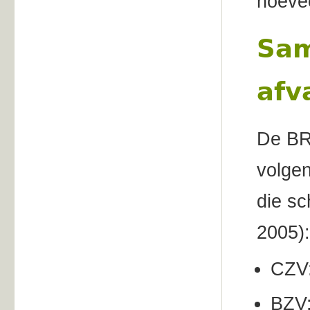
hoevee
Sam
afv
De BR
volgen
die sc
2005):
CZV
BZV