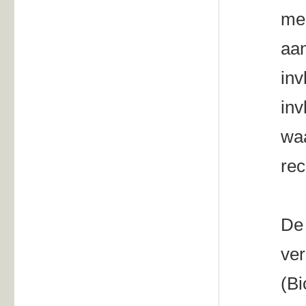
mes
aan
inv
inv
waa
rec
De 
ver
(Bi