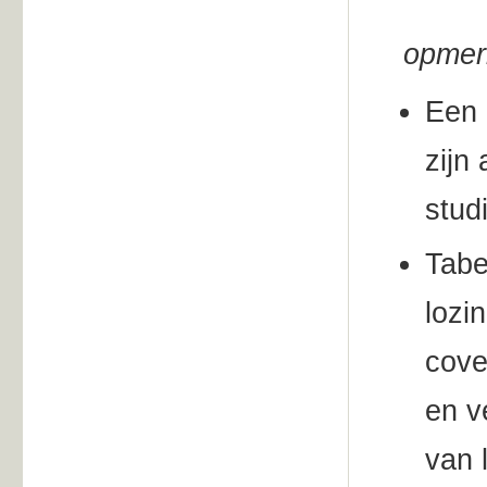
opmer
Een 
zijn
stud
Tabe
lozi
cove
en v
van 