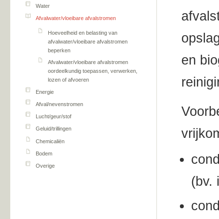
Water
afvals
Afvalwater/vloeibare afvalstromen
Hoeveelheid en belasting van
opslag
afvalwater/vloeibare afvalstromen
beperken
en bio
Afvalwater/vloeibare afvalstromen
oordeelkundig toepassen, verwerken,
reinig
lozen of afvoeren
Energie
Afval/nevenstromen
Voorbe
Lucht/geur/stof
Geluid/trillingen
vrijko
Chemicaliën
Bodem
cond
Overige
(bv.
cond