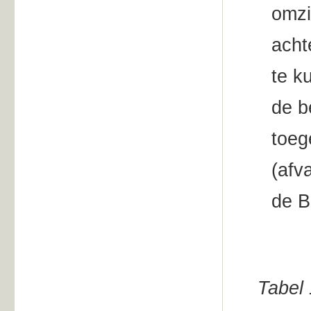
omzi
acht
te k
de b
toeg
(afv
de B
Tabel 