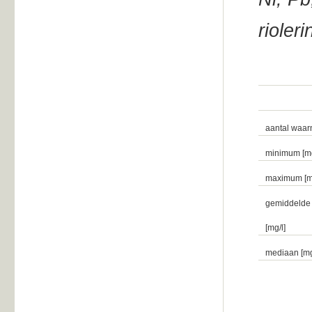
riole
aantal waa
minimum [mg
maximum [mg
gemiddelde
[mg/l]
mediaan [mg