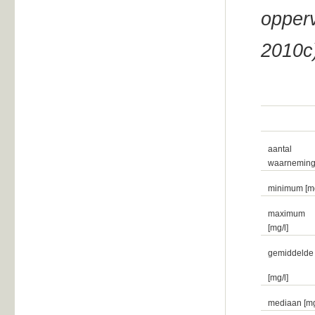
opper
2010c
aantal
waarnemin
minimum [mg
maximum
[mg/l]
gemiddelde
[mg/l]
mediaan [mg