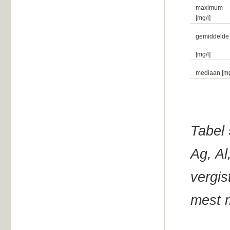
maximum
[mg/l]
gemiddelde
[mg/l]
mediaan [mg
Tabel 
Ag, Al
vergis
mest 