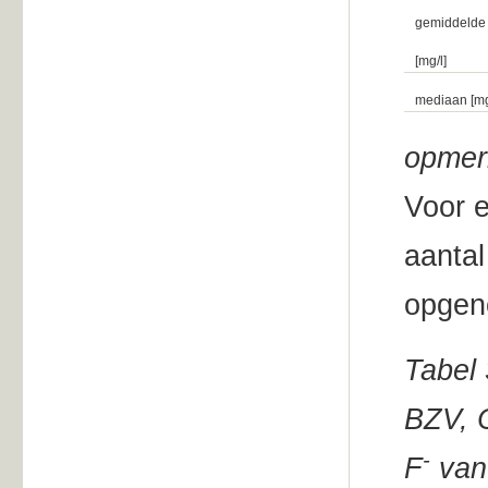
gemiddelde
[mg/l]
mediaan [mg
opmer
Voor e
aantal
opgeno
Tabel 
BZV, 
-
F
van 