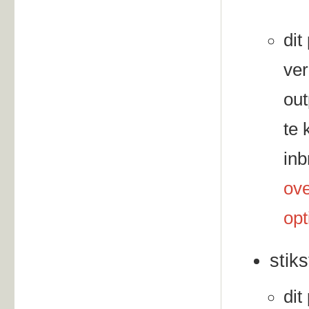
dit
ver
out
te 
inb
ove
opt
stik
dit