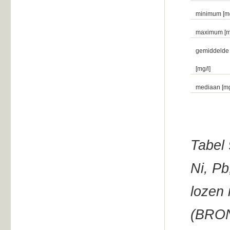
minimum [mg
maximum [mg
gemiddelde
[mg/l]
mediaan [mg
Tabel 
Ni, Pb
lozen 
(BRON