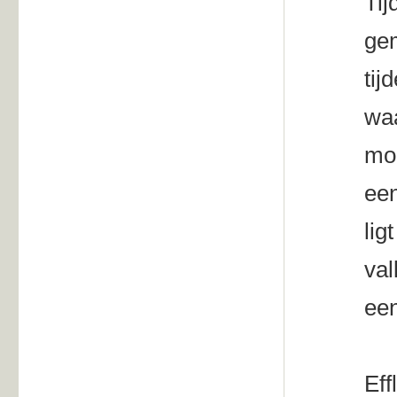
Tij
gem
tij
waa
moe
ee
lig
val
een
Eff