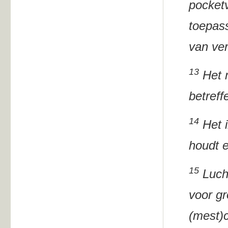
pocketv
toepass
van ver
13
Het m
betreff
14
Het i
houdt e
15
Lucht
voor gr
(mest)c