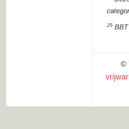
categor
25
BBT v
© 
vrijwa