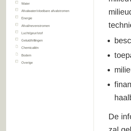
Water
milieu
Afvalwater/vloeibare afvalstromen
Energie
techn
Afval/nevenstromen
Lucht/geur/stof
besc
Geluid/trillingen
Chemicaliën
toep
Bodem
Overige
mili
fina
haal
De inf
zal ge