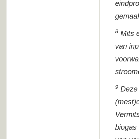
Digestaat
eindpro
Biogasbeh
gemaak
Hygiëne o
8
Veiligheid
Mits e
de (mest)
van inp
voorwa
stroom
9
Deze m
(mest)c
Vermits
biogas 