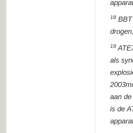
apparat
18
BBT I
drogen,
19
ATEX
als syn
explosi
2003mo
aan de 
is de A
apparat