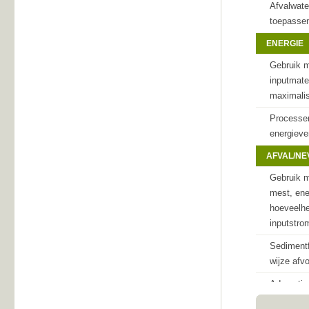
Afvalwate
toepassen
ENERGIE
Gebruik m
inputmate
maximali
Processen
energieve
AFVAL/N
Gebruik m
mest, en
hoeveelhe
inputstro
Sedimentf
wijze afv
Adsorptie-
hergebrui