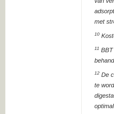
van ver
adsorpt
met st
10
Koste
11
BBT v
behand
12
De co
te word
digesta
optimal