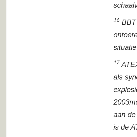
schaalv
16
BBT I
ontoere
situatie
17
ATEX
als syn
explosi
2003mo
aan de 
is de A