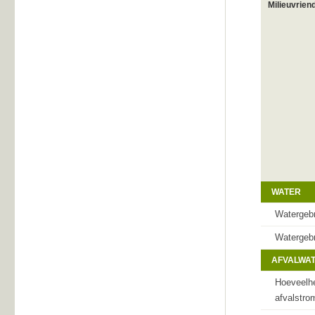
Milieuvrien
WATER
Watergeb
Watergebr
AFVALWAT
Hoeveelhe
afvalstro