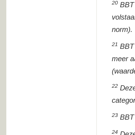
20
BBT i
volsta
norm).
21
BBT i
meer aa
(waarde
22
Deze 
categor
23
BBT v
24
Deze 