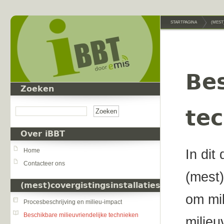
Overslaan en naar de inhoud gaan
STARTPAGINA
(MEST
Bes
Zoeken
Zoeken
te
Over iBBT
In dit
Home
Contacteer ons
(mest)
(mest)covergistingsinstallaties
om mil
Procesbeschrijving en milieu-impact
Beschikbare milieuvriendelijke technieken
milieu